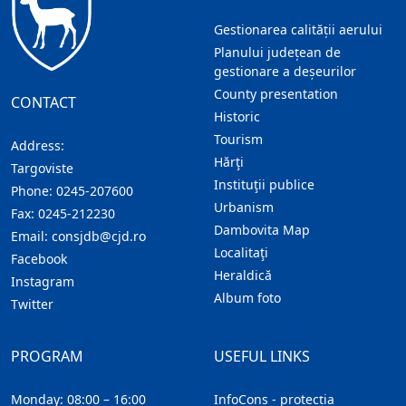
Gestionarea calității aerului
Planului județean de
gestionare a deșeurilor
County presentation
CONTACT
Historic
Tourism
Address:
Hărţi
Targoviste
Instituţii publice
Phone:
0245-207600
Urbanism
Fax:
0245-212230
Dambovita Map
Email:
consjdb@cjd.ro
Localitaţi
Facebook
Heraldică
Instagram
Album foto
Twitter
PROGRAM
USEFUL LINKS
Monday: 08:00 – 16:00
InfoCons - protecția