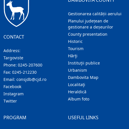
DAMBOVITA COUNTY
Gestionarea calității aerului
Planului județean de
gestionare a deșeurilor
County presentation
CONTACT
Historic
Tourism
Address:
Hărţi
Targoviste
Instituţii publice
Phone:
0245-207600
Urbanism
Fax:
0245-212230
Dambovita Map
Email:
consjdb@cjd.ro
Localitaţi
Facebook
Heraldică
Instagram
Album foto
Twitter
PROGRAM
USEFUL LINKS