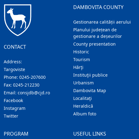
DAMBOVITA COUNTY
Gestionarea calității aerului
Planului județean de
gestionare a deșeurilor
County presentation
CONTACT
Historic
Tourism
Address:
Hărţi
Targoviste
Instituţii publice
Phone:
0245-207600
Urbanism
Fax:
0245-212230
Dambovita Map
Email:
consjdb@cjd.ro
Localitaţi
Facebook
Heraldică
Instagram
Album foto
Twitter
PROGRAM
USEFUL LINKS