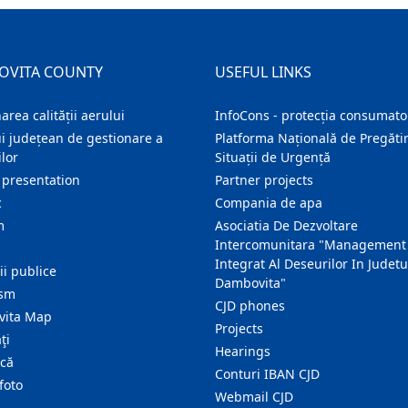
OVITA COUNTY
USEFUL LINKS
area calității aerului
InfoCons - protecția consumator
i județean de gestionare a
Platforma Națională de Pregătir
lor
Situații de Urgență
 presentation
Partner projects
c
Compania de apa
m
Asociatia De Dezvoltare
Intercomunitara "Management
Integrat Al Deseurilor In Judetu
ţii publice
Dambovita"
ism
CJD phones
ita Map
Projects
ţi
Hearings
ică
Conturi IBAN CJD
foto
Webmail CJD