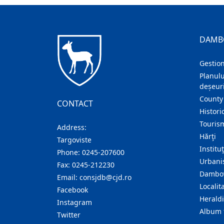
DAMB
Gestion
Planulu
deșeuri
County
CONTACT
Histori
Touris
Address:
Hărţi
Targoviste
Institu
Phone:
0245-207600
Urban
Fax:
0245-212230
Dambov
Email:
consjdb@cjd.ro
Localita
Facebook
Herald
Instagram
Album 
Twitter