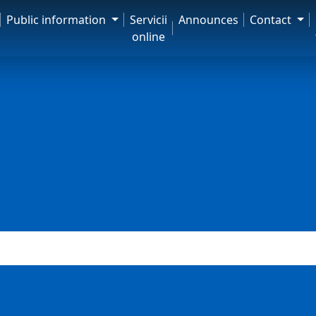
Public information
Servicii
Announces
Contact
online