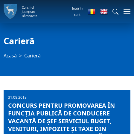
Consiliul
Intră în
Județean
cont
Dâmbovița
Carieră
Acasă
Carieră
31.08.2013
CONCURS PENTRU PROMOVAREA ÎN
FUNCŢIA PUBLICĂ DE CONDUCERE
VACANTĂ DE ŞEF SERVICIUL BUGET,
VENITURI, IMPOZITE ŞI TAXE DIN