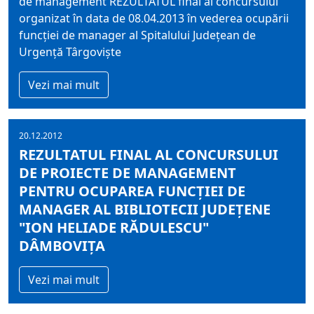
de management REZULTATUL final al concursului
organizat în data de 08.04.2013 în vederea ocupării
funcţiei de manager al Spitalului Judeţean de
Urgenţă Târgovişte
Vezi mai mult
20.12.2012
REZULTATUL FINAL AL CONCURSULUI
DE PROIECTE DE MANAGEMENT
PENTRU OCUPAREA FUNCȚIEI DE
MANAGER AL BIBLIOTECII JUDEȚENE
"ION HELIADE RĂDULESCU"
DÂMBOVIȚA
Vezi mai mult