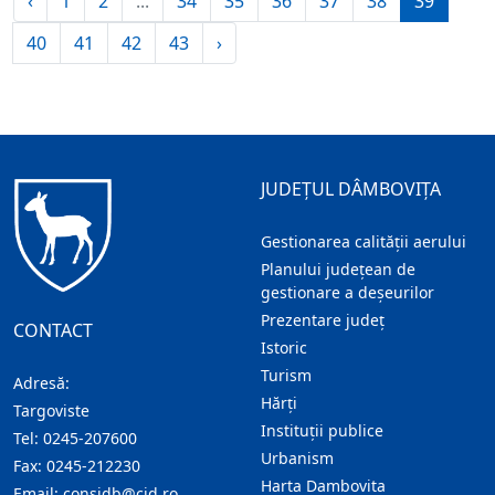
‹
1
2
...
34
35
36
37
38
39
40
41
42
43
›
JUDEȚUL DÂMBOVIȚA
Gestionarea calității aerului
Planului județean de
gestionare a deșeurilor
Prezentare judeţ
CONTACT
Istoric
Turism
Adresă:
Hărţi
Targoviste
Instituţii publice
Tel:
0245-207600
Urbanism
Fax:
0245-212230
Harta Dambovita
Email:
consjdb@cjd.ro