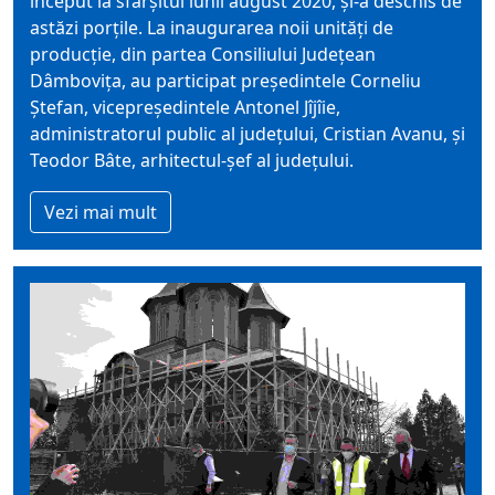
început la sfârșitul lunii august 2020, și-a deschis de
astăzi porțile. La inaugurarea noii unități de
producție, din partea Consiliului Județean
Dâmbovița, au participat președintele Corneliu
Ștefan, vicepreședintele Antonel Jîjîie,
administratorul public al județului, Cristian Avanu, și
Teodor Bâte, arhitectul-șef al județului.
Vezi mai mult