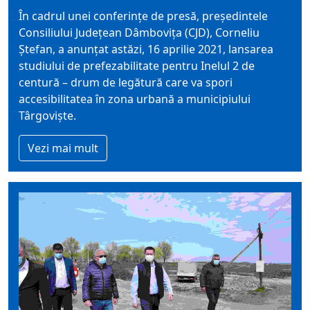
În cadrul unei conferințe de presă, președintele
Consiliului Județean Dâmbovița (CJD), Corneliu
Ștefan, a anunțat astăzi, 16 aprilie 2021, lansarea
studiului de prefezabilitate pentru Inelul 2 de
centură – drum de legătură care va spori
accesibilitatea în zona urbană a municipiului
Târgoviște.
Vezi mai mult