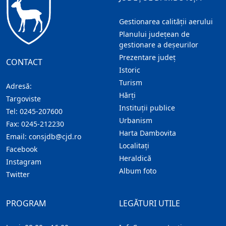
Gestionarea calității aerului
Planului județean de
gestionare a deșeurilor
Prezentare judeţ
CONTACT
Istoric
Turism
Adresă:
Hărţi
Targoviste
Instituţii publice
Tel:
0245-207600
Urbanism
Fax:
0245-212230
Harta Dambovita
Email:
consjdb@cjd.ro
Localitaţi
Facebook
Heraldică
Instagram
Album foto
Twitter
PROGRAM
LEGĂTURI UTILE