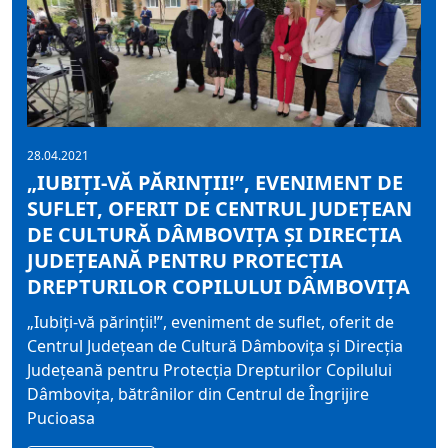
28.04.2021
„IUBIȚI-VĂ PĂRINȚII!”, EVENIMENT DE
SUFLET, OFERIT DE CENTRUL JUDEȚEAN
DE CULTURĂ DÂMBOVIȚA ȘI DIRECȚIA
JUDEȚEANĂ PENTRU PROTECȚIA
DREPTURILOR COPILULUI DÂMBOVIȚA
„Iubiți-vă părinții!”, eveniment de suflet, oferit de
Centrul Județean de Cultură Dâmbovița și Direcția
Județeană pentru Protecția Drepturilor Copilului
Dâmbovița, bătrânilor din Centrul de Îngrijire
Pucioasa