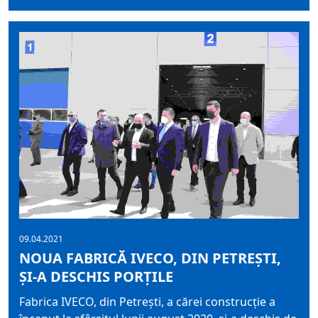
09.04.2021
NOUA FABRICĂ IVECO, DIN PETREȘTI,
ȘI-A DESCHIS PORȚILE
Fabrica IVECO, din Petrești, a cărei construcție a