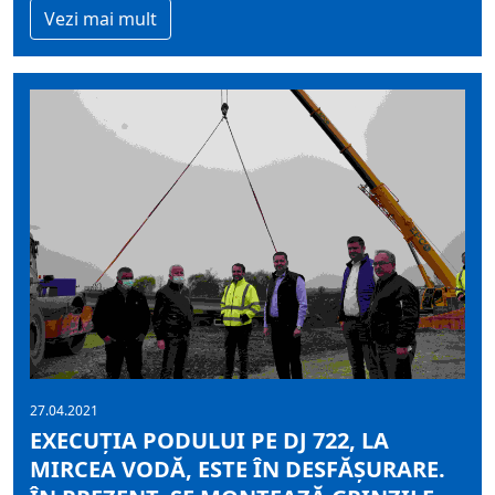
Vezi mai mult
27.04.2021
EXECUȚIA PODULUI PE DJ 722, LA
MIRCEA VODĂ, ESTE ÎN DESFĂȘURARE.