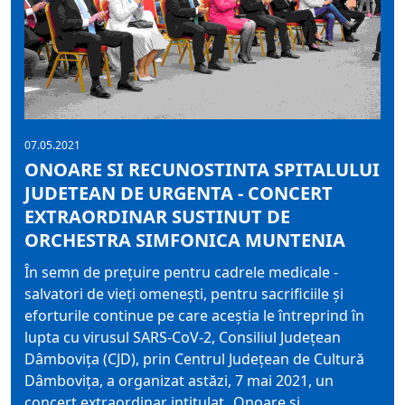
07.05.2021
ONOARE SI RECUNOSTINTA SPITALULUI
JUDETEAN DE URGENTA - CONCERT
EXTRAORDINAR SUSTINUT DE
ORCHESTRA SIMFONICA MUNTENIA
În semn de prețuire pentru cadrele medicale -
salvatori de vieți omenești, pentru sacrificiile și
eforturile continue pe care aceștia le întreprind în
lupta cu virusul SARS-CoV-2, Consiliul Județean
Dâmbovița (CJD), prin Centrul Județean de Cultură
Dâmbovița, a organizat astăzi, 7 mai 2021, un
concert extraordinar intitulat „Onoare și