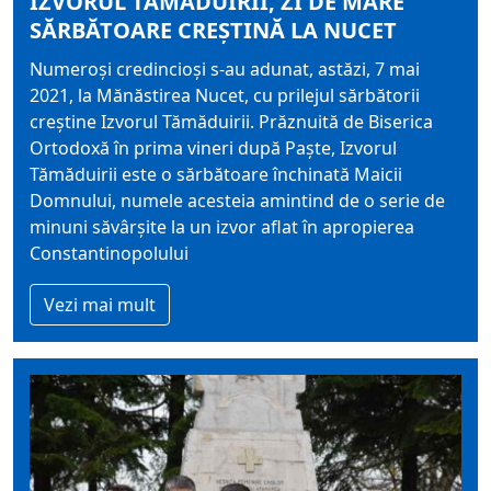
IZVORUL TĂMĂDUIRII, ZI DE MARE
SĂRBĂTOARE CREȘTINĂ LA NUCET
Numeroși credincioși s-au adunat, astăzi, 7 mai
2021, la Mănăstirea Nucet, cu prilejul sărbătorii
creștine Izvorul Tămăduirii. Prăznuită de Biserica
Ortodoxă în prima vineri după Paşte, Izvorul
Tămăduirii este o sărbătoare închinată Maicii
Domnului, numele acesteia amintind de o serie de
minuni săvârşite la un izvor aflat în apropierea
Constantinopolului
Vezi mai mult