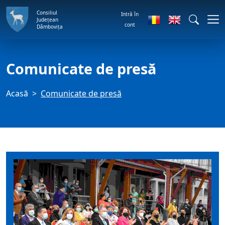
Consiliul
Intră în
Județean
cont
Dâmbovița
Comunicate de presă
Acasă
Comunicate de presă