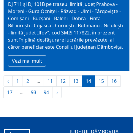
DJ 711 și DJ 101B pe traseul limită județ Prahova -
Moreni - Gura Ocniței - Răzvad - Ulmi - Târgoviște -
Comișani - Bucșani - Băleni - Dobra - Finta -
Bilciurești - Cojasca - Cornești - Butimanu - Niculești
- limită județ Ilfov", cod SMIS 117822, în prezent
sunt în plină desfășurare lucrările prevăzute, al
căror beneficiar este Consiliul Județean Dâmbovița.
Vezi mai mult
‹
1
2
...
11
12
13
14
15
16
17
...
93
94
›
JUDEȚUL DÂMBOVIȚA