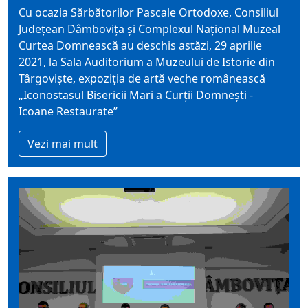
Cu ocazia Sărbătorilor Pascale Ortodoxe, Consiliul
Județean Dâmbovița și Complexul Național Muzeal
Curtea Domnească au deschis astăzi, 29 aprilie
2021, la Sala Auditorium a Muzeului de Istorie din
Târgoviște, expoziţia de artă veche românească
„Iconostasul Bisericii Mari a Curții Domnești -
Icoane Restaurate”
Vezi mai mult