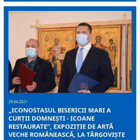
29.04.2021
„ICONOSTASUL BISERICII MARI A
CURȚII DOMNEȘTI - ICOANE
RESTAURATE”, EXPOZIȚIE DE ARTĂ
VECHE ROMÂNEASCĂ, LA TÂRGOVIȘTE