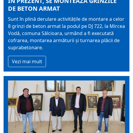
ÎN PREZENT, SE MONTEAZĂ GRINZILE
DE BETON ARMAT
Sunt în plină derulare activitățile de montare a celor
8 grinzi de beton armat la podul pe DJ 722, la Mircea
Vodă, comuna Sălcioara, urmând a fi executată
cofrarea, montarea armăturii și turnarea plăcii de
suprabetonare.
Vezi mai mult