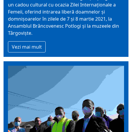
un cadou cultural cu ocazia Zilei Internaţionale a
Femeii, oferind intrarea liberă doamnelor şi
domnişoarelor în zilele de 7 şi 8 martie 2021, la
Ansamblul Brâncovenesc Potlogi şi la muzeele din
Târgovişte.
Vezi mai mult