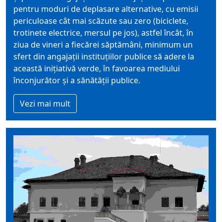
pentru moduri de deplasare alternative, cu emisii
periculoase cât mai scăzute sau zero (biciclete,
trotinete electrice, mersul pe jos), astfel încât, în
ziua de vineri a fiecărei săptămâni, minimum un
sfert din angajații instituțiilor publice să adere la
această inițiativă verde, în favoarea mediului
înconjurător și a sănătății publice.
Vezi mai mult