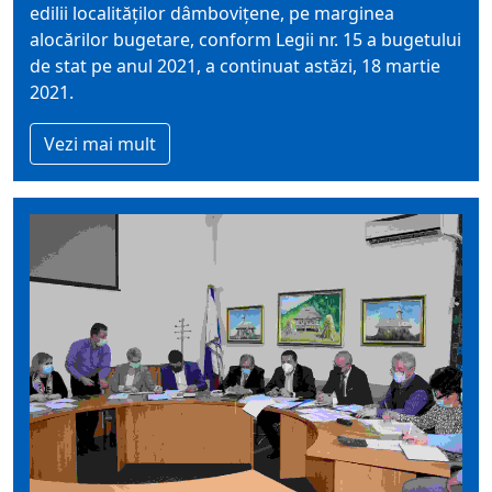
edilii localităților dâmbovițene, pe marginea
alocărilor bugetare, conform Legii nr. 15 a bugetului
de stat pe anul 2021, a continuat astăzi, 18 martie
2021.
Vezi mai mult