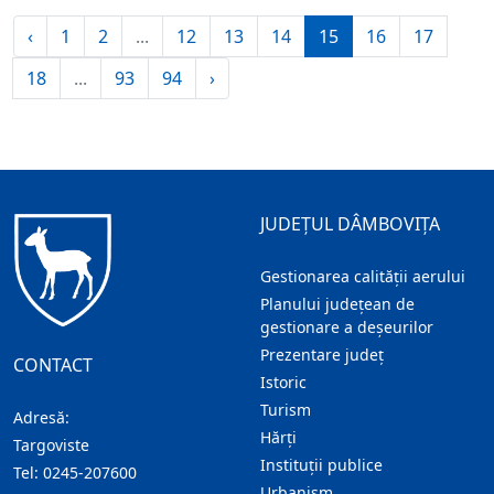
‹
1
2
...
12
13
14
15
16
17
18
...
93
94
›
JUDEȚUL DÂMBOVIȚA
Gestionarea calității aerului
Planului județean de
gestionare a deșeurilor
Prezentare judeţ
CONTACT
Istoric
Turism
Adresă:
Hărţi
Targoviste
Instituţii publice
Tel:
0245-207600
Urbanism