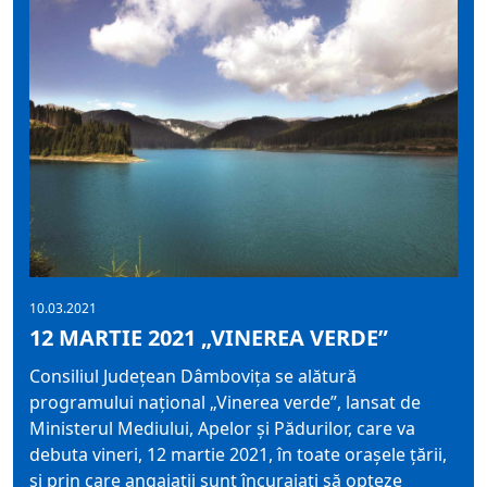
10.03.2021
12 MARTIE 2021 „VINEREA VERDE”
Consiliul Județean Dâmbovița se alătură
programului național „Vinerea verde”, lansat de
Ministerul Mediului, Apelor și Pădurilor, care va
debuta vineri, 12 martie 2021, în toate orașele țării,
și prin care angajații sunt încurajați să opteze