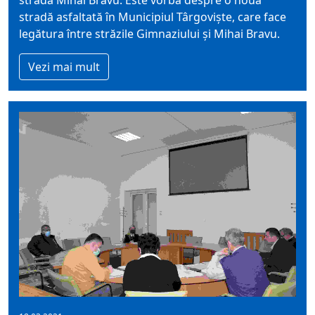
stradă asfaltată în Municipiul Târgoviște, care face
legătura între străzile Gimnaziului și Mihai Bravu.
Vezi mai mult