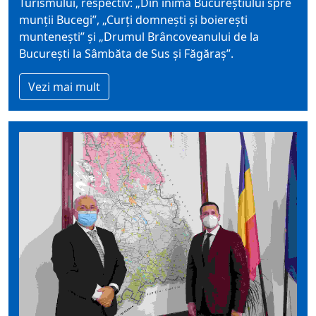
Turismului, respectiv: „Din inima Bucureștiului spre
munții Bucegi”, „Curți domnești și boierești
muntenești” și „Drumul Brâncoveanului de la
București la Sâmbăta de Sus și Făgăraș”.
Vezi mai mult