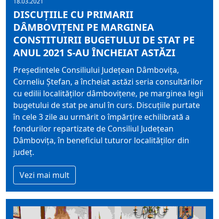
18.03.2021
DISCUȚIILE CU PRIMARII
DÂMBOVIȚENI PE MARGINEA
CONSTITUIRII BUGETULUI DE STAT PE
ANUL 2021 S-AU ÎNCHEIAT ASTĂZI
Președintele Consiliului Județean Dâmbovița,
Corneliu Ștefan, a încheiat astăzi seria consultărilor
cu edilii localităților dâmbovițene, pe marginea legii
bugetului de stat pe anul în curs. Discuțiile purtate
în cele 3 zile au urmărit o împărțire echilibrată a
fondurilor repartizate de Consiliul Județean
Dâmbovița, în beneficiul tuturor localităților din
județ.
Vezi mai mult