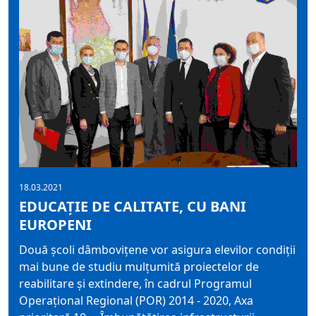
18.03.2021
EDUCAȚIE DE CALITATE, CU BANI
EUROPENI
Două școli dâmbovițene vor asigura elevilor condiții
mai bune de studiu mulțumită proiectelor de
reabilitare și extindere, în cadrul Programul
Operațional Regional (POR) 2014 - 2020, Axa