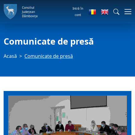
Consiliul
Intră în
Județean
cont
Dâmbovița
Comunicate de presă
Acasă
Comunicate de presă