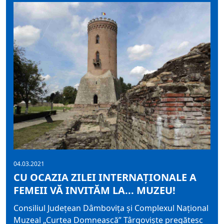
04.03.2021
CU OCAZIA ZILEI INTERNAŢIONALE A
FEMEII VĂ INVITĂM LA... MUZEU!
Consiliul Judeţean Dâmboviţa şi Complexul Național
Muzeal „Curtea Domnească” Târgovişte pregătesc