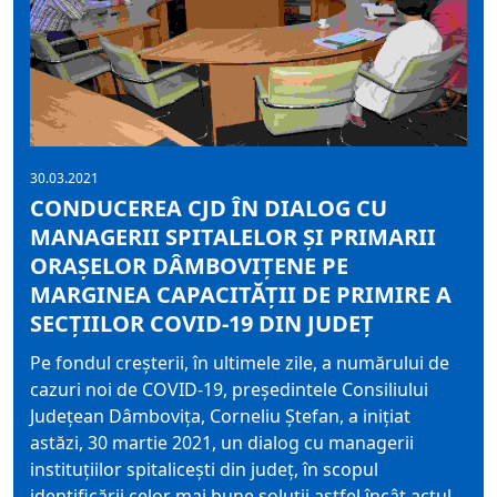
30.03.2021
CONDUCEREA CJD ÎN DIALOG CU
MANAGERII SPITALELOR ȘI PRIMARII
ORAȘELOR DÂMBOVIȚENE PE
MARGINEA CAPACITĂȚII DE PRIMIRE A
SECȚIILOR COVID-19 DIN JUDEȚ
Pe fondul creșterii, în ultimele zile, a numărului de
cazuri noi de COVID-19, președintele Consiliului
Județean Dâmbovița, Corneliu Ștefan, a inițiat
astăzi, 30 martie 2021, un dialog cu managerii
instituțiilor spitalicești din județ, în scopul
identificării celor mai bune soluții astfel încât actul