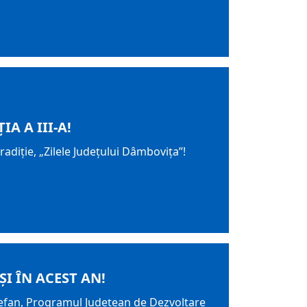
A A III-A!
adiție, „Zilele Județului Dâmbovița”!
I ÎN ACEST AN!
tefan, Programul Județean de Dezvoltare