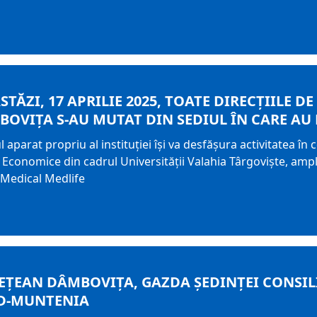
TĂZI, 17 APRILIE 2025, TOATE DIRECȚIILE D
OVIŢA S-AU MUTAT DIN SEDIUL ÎN CARE AU
 aparat propriu al instituției își va desfășura activitatea în
e Economice din cadrul Universității Valahia Târgoviște, amp
l Medical Medlife
EȚEAN DÂMBOVIȚA, GAZDA ȘEDINȚEI CONSI
D-MUNTENIA