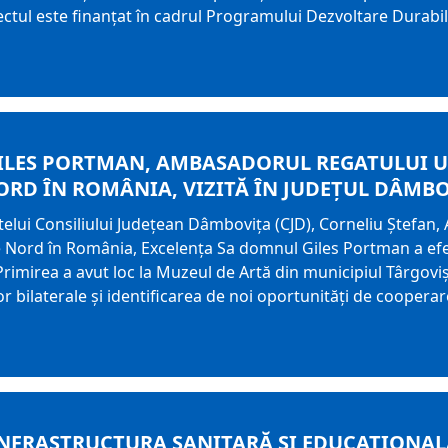
iectul este finanțat în cadrul Programului Dezvoltare Durabi
ILES PORTMAN, AMBASADORUL REGATULUI UNI
ORD ÎN ROMÂNIA, VIZITĂ ÎN JUDEȚUL DÂMB
ntelui Consiliului Județean Dâmbovița (CJD), Corneliu Ștefan
 de Nord în România, Excelența Sa domnul Giles Portman a efect
rimirea a avut loc la Muzeul de Artă din municipiul Târgovișt
lor bilaterale și identificarea de noi oportunități de cooper
 INFRASTRUCTURA SANITARĂ ȘI EDUCAȚIONAL