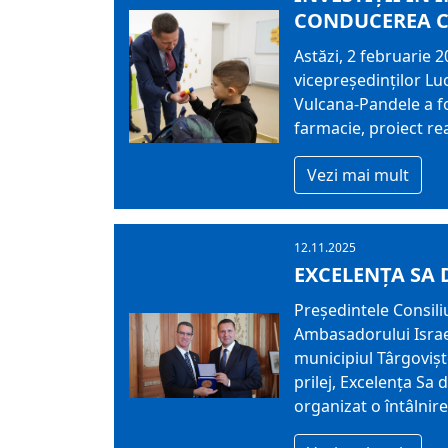
CONDUCEREA C
Astăzi, 2 februarie 
vicepreședinților Luc
Vulcana-Pandele a fo
farmacie, proiect re
Vezi mai mult
12.11.2025
EXCELENȚA SA 
Președintele Consili
Ambasadorului Israel
municipiul Târgoviște
prilej, Excelența Sa
organizat o întâlnire