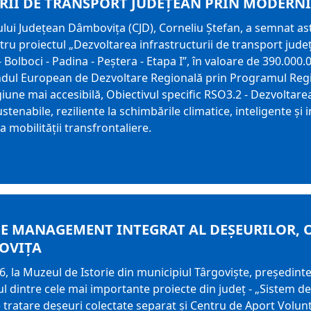
II DE TRANSPORT JUDEȚEAN PRIN MODERNIZ
ului Județean Dâmbovița (CJD), Corneliu Ștefan, a semnat astă
ru proiectul „Dezvoltarea infrastructurii de transport jude
Bolboci - Padina - Peștera - Etapa I”, în valoare de 390.000.0
ondul European de Dezvoltare Regională prin Programul Reg
giune mai accesibilă, Obiectivul specific RSO3.2 - Dezvoltare
ustenabile, reziliente la schimbările climatice, inteligente ș
 a mobilității transfrontaliere.
DE MANAGEMENT INTEGRAT AL DEȘEURILOR, 
OVIȚA
026, la Muzeul de Istorie din municipiul Târgoviște, președin
l dintre cele mai importante proiecte din județ - „Sistem d
de tratare deșeuri colectate separat și Centru de Aport Volun