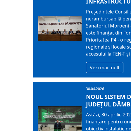
INFRASTRUCTUR
Președintele Consili
nerambursabilă pent
Sanatoriul Moroeni - 
este finanțat din F
Prioritatea P4 - o re
regionale și locale s
accesului la TEN-T și
Vezi mai mult
30.04.2026
NOUL SISTEM 
JUDEȚUL DÂMB
Astăzi, 30 aprilie 2
finanțare pentru unu
obiectiv instalație 