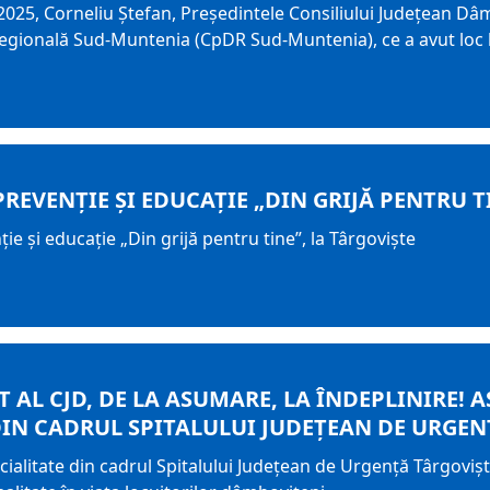
2025, Corneliu Ștefan, Președintele Consiliului Județean Dâmb
gională Sud-Muntenia (CpDR Sud-Muntenia), ce a avut loc la 
REVENȚIE ȘI EDUCAȚIE „DIN GRIJĂ PENTRU T
e și educație „Din grijă pentru tine”, la Târgoviște
T AL CJD, DE LA ASUMARE, LA ÎNDEPLINIRE! 
DIN CADRUL SPITALULUI JUDEȚEAN DE URGEN
alitate din cadrul Spitalului Județean de Urgență Târgoviște 