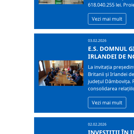
618.040.255 lei. Pro
Vezi mai mult
03.02.2026
E.S. DOMNUL G
IRLANDEI DE N
La invitația președi
Britanii și Irlandei
județul Dâmbovița. P
consolidarea relații
Vezi mai mult
02.02.2026
INVESTIȚII ÎN