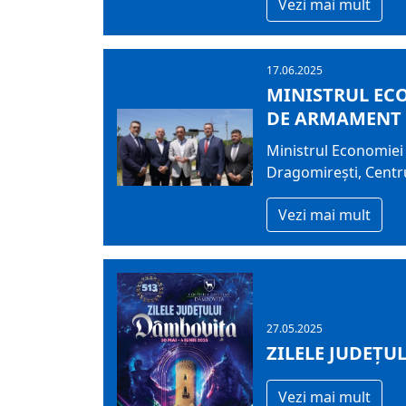
Vezi mai mult
17.06.2025
MINISTRUL ECO
DE ARMAMENT 
Ministrul Economiei 
Dragomirești, Centr
Vezi mai mult
27.05.2025
ZILELE JUDEȚUL
Vezi mai mult