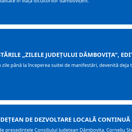
alitate în viața locuitorilor dâmbovițeni.
ĂRILE „ZILELE JUDEȚULUI DÂMBOVIȚA”, EDIȚI
zile până la începerea suitei de manifestări, devenită deja tr
EȚEAN DE DEZVOLTARE LOCALĂ CONTINUĂ Ș
 de președintele Consiliului Județean Dâmbovița, Corneliu Ș