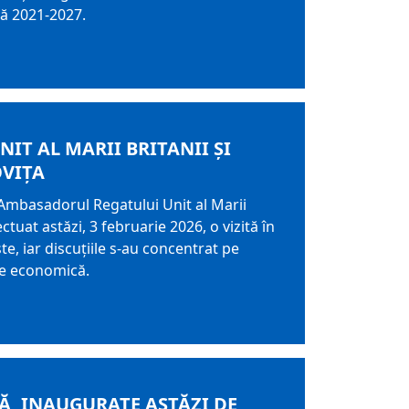
lă 2021-2027.
T AL MARII BRITANII ȘI
OVIȚA
, Ambasadorul Regatului Unit al Marii
uat astăzi, 3 februarie 2026, o vizită în
e, iar discuțiile s-au concentrat pe
are economică.
Ă, INAUGURATE ASTĂZI DE