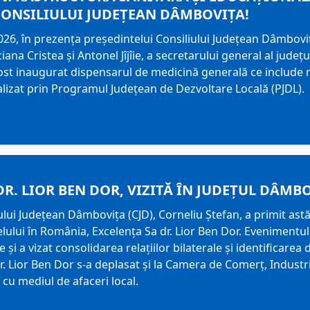
ONSILIULUI JUDEȚEAN DÂMBOVIȚA!
2026, în prezența președintelui Consiliului Judeţean Dâmboviţ
iana Cristea și Antonel Jîjîie, a secretarului general al jude
st inaugurat dispensarul de medicină generală ce include m
alizat prin Programul Județean de Dezvoltare Locală (PJDL).
DR. LIOR BEN DOR, VIZITĂ ÎN JUDEȚUL DÂMB
ului Judeţean Dâmboviţa (CJD), Corneliu Ștefan, a primit astă
ului în România, Excelența Sa dr. Lior Ben Dor. Evenimentul 
 și a vizat consolidarea relațiilor bilaterale și identificare
 dr. Lior Ben Dor s-a deplasat și la Camera de Comerț, Indust
 cu mediul de afaceri local.