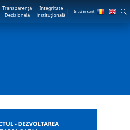
Transparență
Integritate
Intră în cont
Decizională
instituțională
CTUL - DEZVOLTAREA