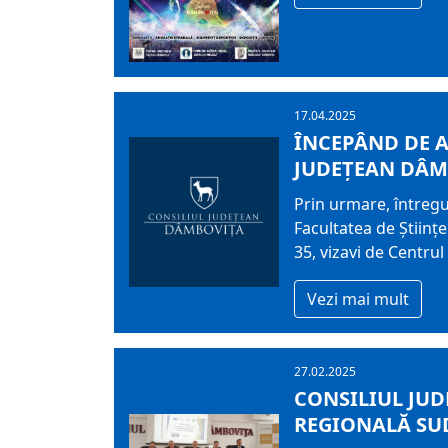
17.04.2025
ÎNCEPÂND DE AS
JUDEŢEAN DÂMB
Prin urmare, întregul
Facultatea de Științ
35, vizavi de Centru
Vezi mai mult
27.02.2025
CONSILIUL JUD
REGIONALĂ SU