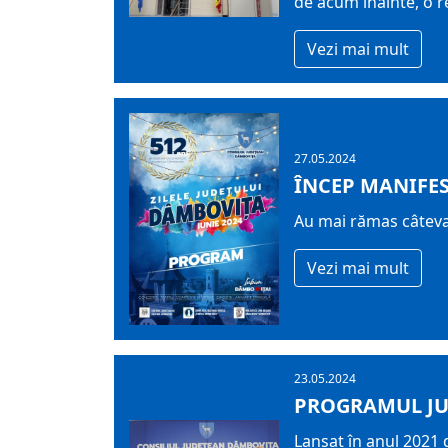
de acum înainte, o re
Vezi mai mult
27.05.2024
ÎNCEP MANIFEST
Au mai rămas câteva 
Vezi mai mult
23.05.2024
PROGRAMUL JUD
Lansat în anul 2021