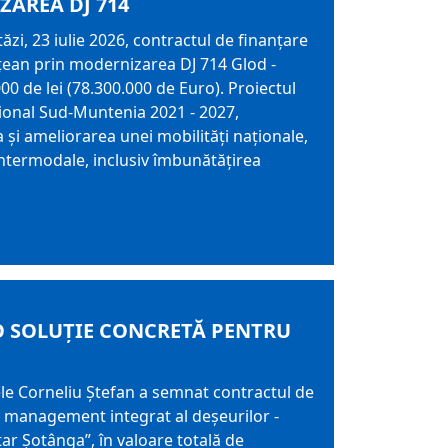
AREA DJ 714
zi, 23 iulie 2026, contractul de finanțare
țean prin modernizarea DJ 714 Glod -
00 de lei (78.300.000 de Euro). Proiectul
ional Sud-Muntenia 2021 - 2027,
a și ameliorarea unei mobilități naționale,
i intermodale, inclusiv îmbunătățirea
O SOLUȚIE CONCRETĂ PENTRU
tele Corneliu Ștefan a semnat contractul de
e management integrat al deșeurilor -
tar Șotânga”, în valoare totală de