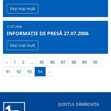
Vezi mai mult
27.07.2006
INFORMAŢIE DE PRESĂ 27.07.2006
Vezi mai mult
‹
1
2
...
85
86
87
88
89
90
91
92
93
94
›
JUDEȚUL DÂMBOVIȚA