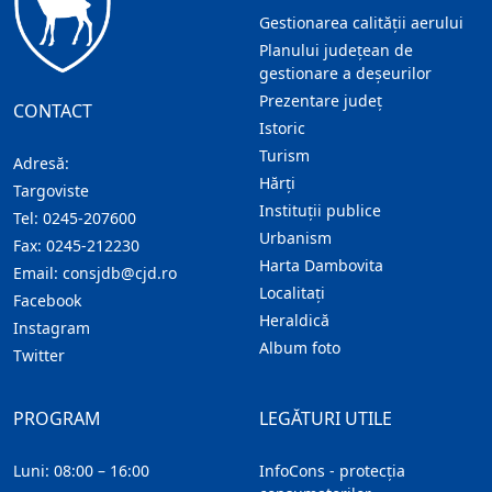
Gestionarea calității aerului
Planului județean de
gestionare a deșeurilor
Prezentare judeţ
CONTACT
Istoric
Turism
Adresă:
Hărţi
Targoviste
Instituţii publice
Tel:
0245-207600
Urbanism
Fax:
0245-212230
Harta Dambovita
Email:
consjdb@cjd.ro
Localitaţi
Facebook
Heraldică
Instagram
Album foto
Twitter
PROGRAM
LEGĂTURI UTILE
Luni: 08:00 – 16:00
InfoCons - protecția