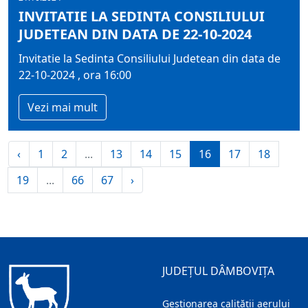
INVITATIE LA SEDINTA CONSILIULUI
JUDETEAN DIN DATA DE 22-10-2024
Invitatie la Sedinta Consiliului Judetean din data de
22-10-2024 , ora 16:00
Vezi mai mult
‹
1
2
...
13
14
15
16
17
18
19
...
66
67
›
JUDEȚUL DÂMBOVIȚA
Gestionarea calității aerului