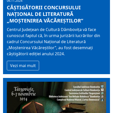
06.11.2024
CÂȘTIGĂTORII CONCURSULUI
NAȚIONAL DE LITERATURĂ
„MOȘTENIREA VĂCĂREȘTILOR”
Centrul Județean de Cultură Dâmbovița vă face
cunoscut faptul că, în urma jurizării lucrărilor din
cadrul Concursului Național de Literatură
„Moștenirea Văcăreștilor”, au fost desemnați
câștigătorii ediției anului 2024.
Vezi mai mult