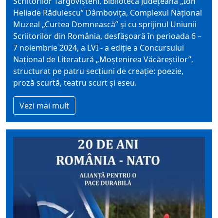
Scriitorilor Târgovişteni, Biblioteca Judeţeană „Ion
Heliade Rădulescu” Dâmbovița, Complexul Naţional
Muzeal „Curtea Domnească” şi cu sprijinul Uniunii
Scriitorilor din România, desfăşoară în perioada 6 –
7 noiembrie 2024, a LVI - a ediţie a Concursului
Naţional de Literatură „Moştenirea Văcăreştilor”,
structurat pe patru secţiuni de creaţie: poezie,
proză scurtă, teatru scurt şi eseu.
Vezi mai mult