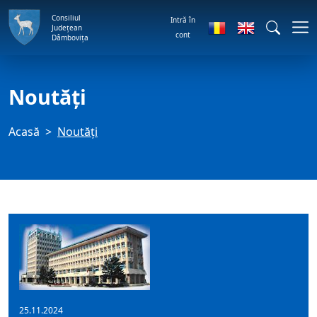
Consiliul
Intră în
Județean
cont
Dâmbovița
Noutăți
Acasă
Noutăți
25.11.2024