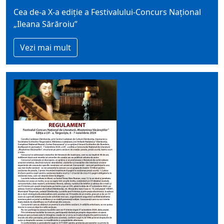
Cea de-a X-a ediţie a Festivalului-Concurs Național
„Ileana Sărăroiu”
Vezi mai mult