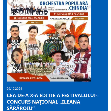
29.10.2024
CEA DE-A X-A EDIŢIE A FESTIVALULUI-
CONCURS NAȚIONAL „ILEANA
SĂRĂROIU”