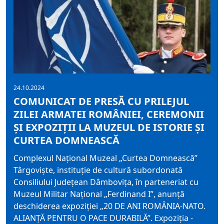
24.10.2024
COMUNICAT DE PRESĂ CU PRILEJUL
ZILEI ARMATEI ROMÂNIEI, CEREMONII
ȘI EXPOZIȚII LA MUZEUL DE ISTORIE ȘI
CURTEA DOMNEASCĂ
Complexul Național Muzeal „Curtea Domnească”
Târgoviște, instituție de cultură subordonată
Consiliului Județean Dâmbovița, în parteneriat cu
Muzeul Militar Național „Ferdinand I”, anunță
deschiderea expoziției „20 DE ANI ROMÂNIA-NATO.
ALIANȚĂ PENTRU O PACE DURABILĂ”. Expoziția -