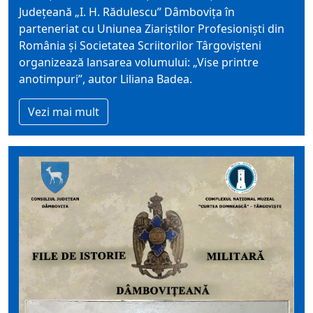
Judeţeană „I. H. Rădulescu” Dâmboviţa în
parteneriat cu Uniunea Ziariștilor Profesioniști din
România și Societatea Scriitorilor Târgovișteni
organizează lansarea volumului: „Vise printre
anotimpuri”, autor Liliana Badea.
Vezi mai mult