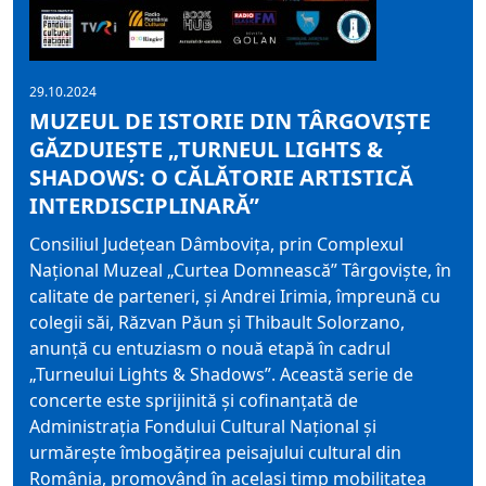
29.10.2024
MUZEUL DE ISTORIE DIN TÂRGOVIȘTE
GĂZDUIEȘTE „TURNEUL LIGHTS &
SHADOWS: O CĂLĂTORIE ARTISTICĂ
INTERDISCIPLINARĂ”
Consiliul Judeţean Dâmboviţa, prin Complexul
Național Muzeal „Curtea Domnească” Târgovişte, în
calitate de parteneri, și Andrei Irimia, împreună cu
colegii săi, Răzvan Păun și Thibault Solorzano,
anunță cu entuziasm o nouă etapă în cadrul
„Turneului Lights & Shadows”. Această serie de
concerte este sprijinită și cofinanțată de
Administrația Fondului Cultural Național și
urmărește îmbogățirea peisajului cultural din
România, promovând în același timp mobilitatea