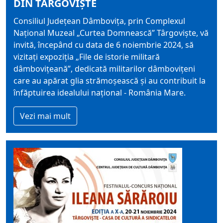
DIN TÂRGOVIȘTE
Consiliul Județean Dâmbovița, prin Complexul
Național Muzeal „Curtea Domnească” Târgoviște, vă
invită, începând cu data de 6 noiembrie 2024, să
vizitați expoziția „File de istorie militară
dâmbovițeană”, dedicată militarilor dâmbovițeni
care au apărat glia strămoșească și au contribuit la
înfăptuirea idealului național - România Mare.
Vezi mai mult