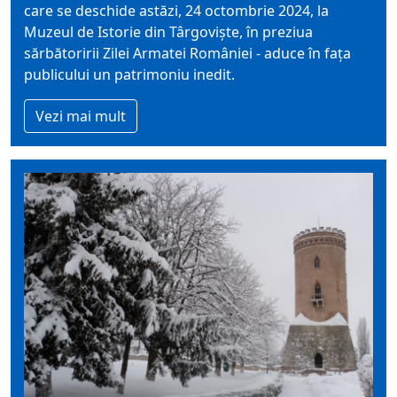
care se deschide astăzi, 24 octombrie 2024, la
Muzeul de Istorie din Târgoviște, în preziua
sărbătoririi Zilei Armatei României - aduce în fața
publicului un patrimoniu inedit.
Vezi mai mult