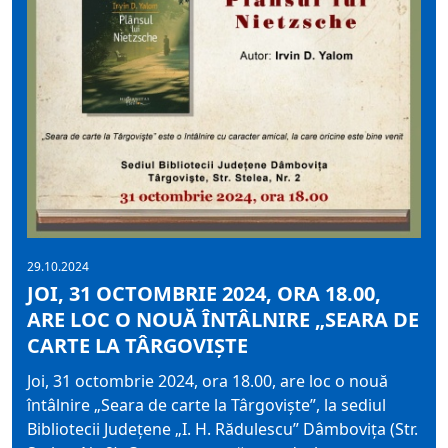
29.10.2024
JOI, 31 OCTOMBRIE 2024, ORA 18.00,
ARE LOC O NOUĂ ÎNTÂLNIRE „SEARA DE
CARTE LA TÂRGOVIŞTE
Joi, 31 octombrie 2024, ora 18.00, are loc o nouă
întâlnire „Seara de carte la Târgovişte”, la sediul
Bibliotecii Judeţene „I. H. Rădulescu” Dâmboviţa (Str.