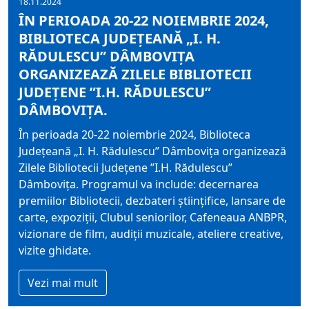
18.11.2024
ÎN PERIOADA 20-22 NOIEMBRIE 2024,
BIBLIOTECA JUDEŢEANĂ „I. H.
RĂDULESCU” DÂMBOVIŢA
ORGANIZEAZĂ ZILELE BIBLIOTECII
JUDEȚENE ”I.H. RĂDULESCU”
DÂMBOVIȚA.
În perioada 20-22 noiembrie 2024, Biblioteca
Judeţeană „I. H. Rădulescu” Dâmboviţa organizează
Zilele Bibliotecii Județene ”I.H. Rădulescu”
Dâmbovița. Programul va include: decernarea
premiilor Bibliotecii, dezbateri ştiinţifice, lansare de
carte, expoziţii, Clubul seniorilor, Cafeneaua ANBPR,
vizionare de film, audiții muzicale, ateliere creative,
vizite ghidate.
Vezi mai mult