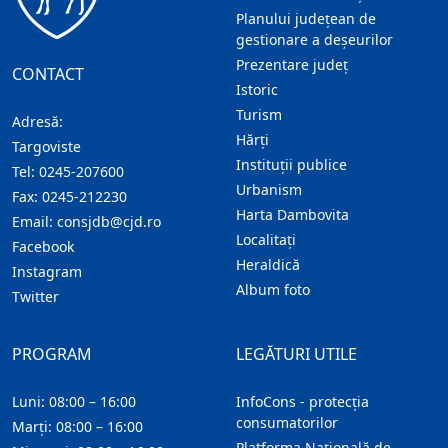
Planului județean de
gestionare a deșeurilor
Prezentare judeţ
CONTACT
Istoric
Turism
Adresă:
Hărţi
Targoviste
Instituţii publice
Tel:
0245-207600
Urbanism
Fax:
0245-212230
Harta Dambovita
Email:
consjdb@cjd.ro
Localitaţi
Facebook
Heraldică
Instagram
Album foto
Twitter
PROGRAM
LEGĂTURI UTILE
Luni: 08:00 – 16:00
InfoCons - protecția
consumatorilor
Marți: 08:00 – 16:00
Platforma Națională de