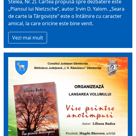
Stelea, Nr. 2). Cartea propusă spre dezbatere este
„Plansul lui Nietzsche”, autor Irvin D. Yalom. „Seara
de carte la Târgovişte” este o întâlnire cu caracter
amical, la care oricine este bine venit.
Vezi mai mult