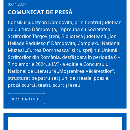
05.11.2024
COMUNICAT DE PRESĂ
Consiliul Judeţean Dâmboviţa, prin Centrul Judeţean
de Cultură Dâmboviţa, împreună cu Societatea
Scriitorilor Târgovişteni, Biblioteca Judeţeană „Ion
Heliade Rădulescu” Dâmbovița, Complexul Naţional
Muzeal „Curtea Domnească” şi cu sprijinul Uniunii
Scriitorilor din România, desfăşoară în perioada 6 –
7 noiembrie 2024, a LVI - a ediţie a Concursului
Naţional de Literatură „Moştenirea Văcăreştilor”,
structurat pe patru secţiuni de creaţie: poezie,
proză scurtă, teatru scurt şi eseu.
Vezi mai mult