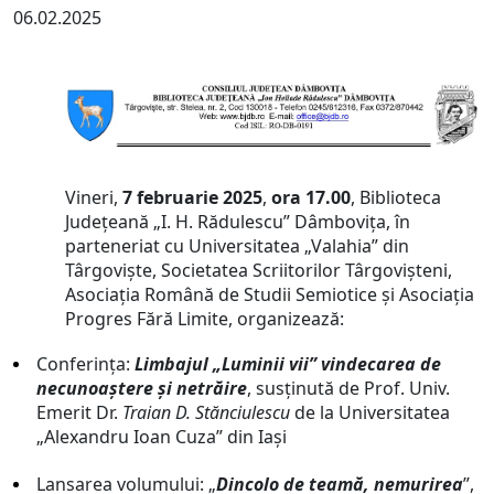
06.02.2025
Vineri,
7 februarie 2025
,
ora 17.00
, Biblioteca
Judeţeană „I. H. Rădulescu” Dâmboviţa, în
parteneriat cu Universitatea „Valahia” din
Târgoviște, Societatea Scriitorilor Târgovișteni,
Asociația Română de Studii Semiotice și Asociația
Progres Fără Limite, organizează:
Conferința:
Limbajul „Luminii vii” vindecarea de
necunoaștere și netrăire
, susținută de Prof. Univ.
Emerit Dr.
Traian D. Stănciulescu
de la Universitatea
„Alexandru Ioan Cuza” din Iași
Lansarea volumului: „
Dincolo de teamă, nemurirea
”,