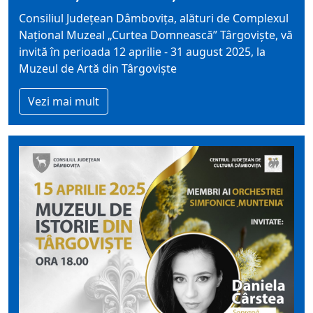
Consiliul Județean Dâmbovița, alături de Complexul
Național Muzeal „Curtea Domnească” Târgoviște, vă
invită în perioada 12 aprilie - 31 august 2025, la
Muzeul de Artă din Târgoviște
Vezi mai mult