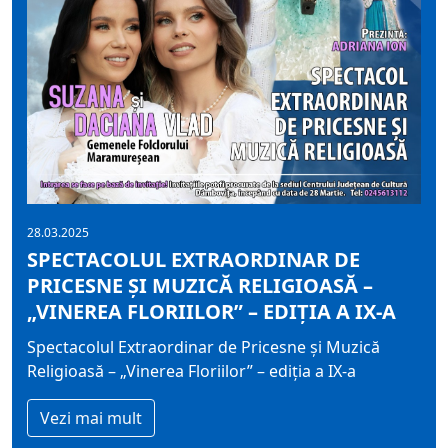
28.03.2025
SPECTACOLUL EXTRAORDINAR DE
PRICESNE ȘI MUZICĂ RELIGIOASĂ –
„VINEREA FLORIILOR” – EDIȚIA A IX-A
Spectacolul Extraordinar de Pricesne și Muzică
Religioasă – „Vinerea Floriilor” – ediția a IX-a
Vezi mai mult