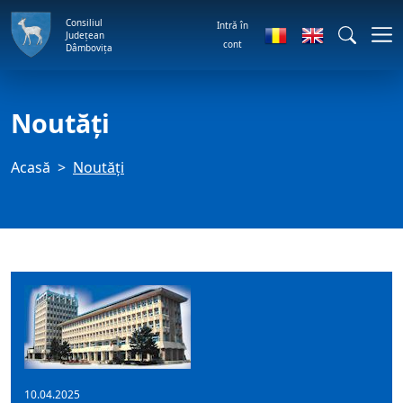
Consiliul
Intră în
Județean
cont
Dâmbovița
Noutăți
Acasă
Noutăți
10.04.2025