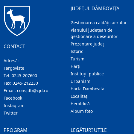
JUDEȚUL DÂMBOVIȚA
Gestionarea calității aerului
Planului județean de
gestionare a deșeurilor
Prezentare judeţ
CONTACT
Istoric
Turism
Adresă:
Hărţi
Targoviste
Instituţii publice
Tel:
0245-207600
Urbanism
Fax:
0245-212230
Harta Dambovita
Email:
consjdb@cjd.ro
Localitaţi
Facebook
Heraldică
Instagram
Album foto
Twitter
PROGRAM
LEGĂTURI UTILE