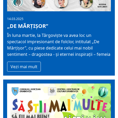
14.03.2025
„DE MĂRȚIȘOR”
În luna martie, la Târgoviște va avea loc un
spectacol impresionant de folclor, intitulat „De
Mărțișor”, cu piese dedicate celui mai nobil
sentiment – dragostea - și eternei inspirații – femeia
Vezi mai mult