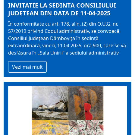
INVITATIE LA SEDINTA CONSILIULUI
JUDETEAN DIN DATA DE 11-04-2025
În conformitate cu art. 178, alin. (2) din O.U.G. nr.
57/2019 privind Codul administrativ, se convoacă
Consiliul Judeţean Dâmboviţa în şedinţă
extraordinară, vineri, 11.04.2025, ora 900, care se va
desfăşura în „Sala Unirii” a sediului administrativ.
Vezi mai mult