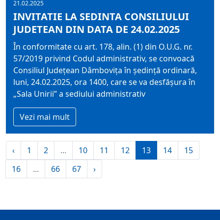
21.02.2025
INVITATIE LA SEDINTA CONSILIULUI
JUDETEAN DIN DATA DE 24.02.2025
În conformitate cu art. 178, alin. (1) din O.U.G. nr.
57/2019 privind Codul administrativ, se convoacă
Consiliul Judeţean Dâmboviţa în şedinţă ordinară,
luni, 24.02.2025, ora 1400, care se va desfăşura în
„Sala Unirii” a sediului administrativ
Vezi mai mult
‹
1
2
...
10
11
12
13
14
15
16
...
66
67
›