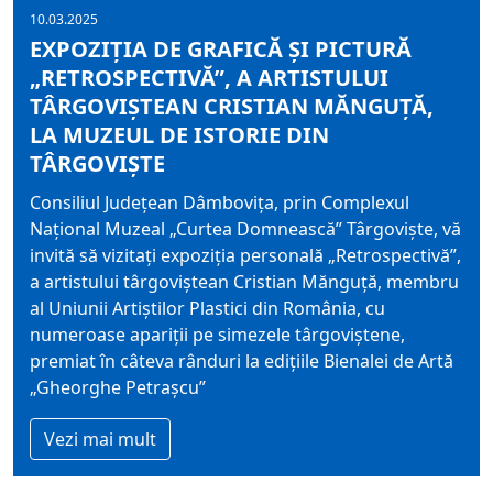
10.03.2025
EXPOZIȚIA DE GRAFICĂ ȘI PICTURĂ
„RETROSPECTIVĂ”, A ARTISTULUI
TÂRGOVIȘTEAN CRISTIAN MĂNGUȚĂ,
LA MUZEUL DE ISTORIE DIN
TÂRGOVIȘTE
Consiliul Județean Dâmbovița, prin Complexul
Național Muzeal „Curtea Domnească” Târgoviște, vă
invită să vizitați expoziția personală „Retrospectivă”,
a artistului târgoviștean Cristian Mănguță, membru
al Uniunii Artiștilor Plastici din România, cu
numeroase apariții pe simezele târgoviștene,
premiat în câteva rânduri la edițiile Bienalei de Artă
„Gheorghe Petrașcu”
Vezi mai mult