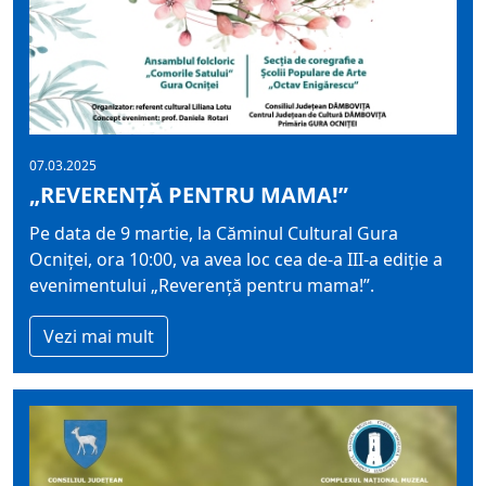
07.03.2025
„REVERENȚĂ PENTRU MAMA!”
Pe data de 9 martie, la Căminul Cultural Gura
Ocniței, ora 10:00, va avea loc cea de-a III-a ediție a
evenimentului „Reverență pentru mama!”.
Vezi mai mult