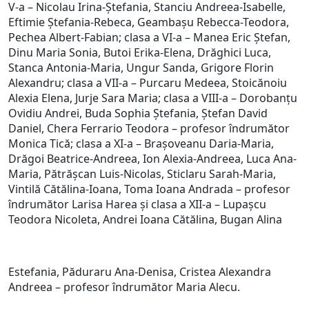
V-a – Nicolau Irina-Ștefania, Stanciu Andreea-Isabelle,
Eftimie Ștefania-Rebeca, Geambașu Rebecca-Teodora,
Pechea Albert-Fabian; clasa a VI-a – Manea Eric Ștefan,
Dinu Maria Sonia, Butoi Erika-Elena, Drăghici Luca,
Stanca Antonia-Maria, Ungur Sanda, Grigore Florin
Alexandru; clasa a VII-a – Purcaru Medeea, Stoicănoiu
Alexia Elena, Jurje Sara Maria; clasa a VIII-a – Dorobanțu
Ovidiu Andrei, Buda Sophia Ștefania, Ștefan David
Daniel, Chera Ferrario Teodora – profesor îndrumător
Monica Tică; clasa a XI-a – Brașoveanu Daria-Maria,
Drăgoi Beatrice-Andreea, Ion Alexia-Andreea, Luca Ana-
Maria, Pătrășcan Luis-Nicolas, Sticlaru Sarah-Maria,
Vintilă Cătălina-Ioana, Toma Ioana Andrada – profesor
îndrumător Larisa Harea și clasa a XII-a – Lupașcu
Teodora Nicoleta, Andrei Ioana Cătălina, Bugan Alina
Estefania, Păduraru Ana-Denisa, Cristea Alexandra
Andreea – profesor îndrumător Maria Alecu.