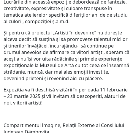
Lucrările din această expoziție debordează de fantezie,
creativitate, expresivitate și culoare transpuse în
tematica atelierelor specifică diferiților ani de de studiu
al culorii, compoziției ș.a.m.d.
Și pentru că proiectul „Artiști în devenire” nu dorește
alceva decât să susțină și să promoveze talentul micilor
și tinerilor învățăcei, încurajându-i să continue pe
drumul anevoios de afirmare ca viitori artiști, sperăm că
aceștia nu își vor uita rădăcinile și primele experiențe
expoziționale la Muzeul de Artă cu tot ceea ce înseamnă
strădanie, muncă, dar mai ales emoții investite,
devenind prieteni și revenind aici cu plăcere.
Expoziția va fi deschisă vizitării în perioada 11 februarie
– 23 martie 2025 și vă invităm să descoperiți, alături de
noi, viitorii artiști!
Compartimentul Imagine, Relații Externe al Consiliului
Județean Dâmbovița