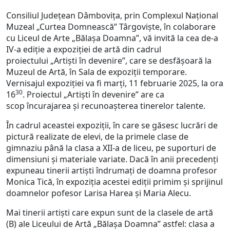
Consiliul Judeţean Dâmboviţa, prin Complexul Național
Muzeal „Curtea Domnească” Târgoviște, în colaborare
cu Liceul de Arte „Bălașa Doamna”, vă invită la cea de-a
IV-a ediție a expoziției de artă din cadrul
proiectului „Artiști în devenire”, care se desfășoară la
Muzeul de Artă, în Sala de expoziții temporare.
Vernisajul expoziției va fi marți, 11 februarie 2025, la ora
30
16
. Proiectul „Artiști în devenire” are ca
scop încurajarea și recunoașterea tinerelor talente.
În cadrul aceastei expoziții, în care se găsesc lucrări de
pictură realizate de elevi, de la primele clase de
gimnaziu până la clasa a XII-a de liceu, pe suporturi de
dimensiuni și materiale variate. Dacă în anii precedenți
expuneau tinerii artiști îndrumați de doamna profesor
Monica Tică, în expoziția acestei ediții primim și sprijinul
doamnelor pofesor Larisa Harea și Maria Alecu.
Mai tinerii artiști care expun sunt de la clasele de artă
(B) ale Liceului de Artă „Bălașa Doamna” astfel: clasa a