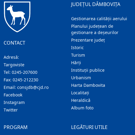
JUDEȚUL DÂMBOVIȚA
Gestionarea calității aerului
Planului județean de
gestionare a deșeurilor
Prezentare judeţ
CONTACT
Istoric
Turism
Adresă:
Hărţi
Targoviste
Instituţii publice
Tel:
0245-207600
Urbanism
Fax:
0245-212230
Harta Dambovita
Email:
consjdb@cjd.ro
Localitaţi
Facebook
Heraldică
Instagram
Album foto
Twitter
PROGRAM
LEGĂTURI UTILE