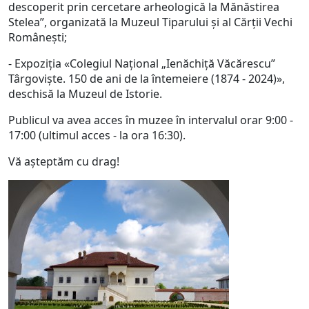
descoperit prin cercetare arheologică la Mănăstirea
Stelea”, organizată la Muzeul Tiparului şi al Cărţii Vechi
Româneşti;
- Expoziţia «Colegiul Național „Ienăchiță Văcărescu”
Târgoviște. 150 de ani de la întemeiere (1874 - 2024)»,
deschisă la Muzeul de Istorie.
Publicul va avea acces în muzee în intervalul orar 9:00 -
17:00 (ultimul acces - la ora 16:30).
Vă aşteptăm cu drag!