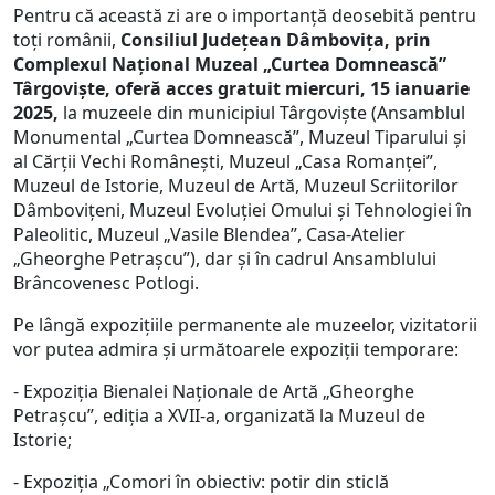
Pentru că această zi are o importanță deosebită pentru
toți românii,
Consiliul Judeţean Dâmboviţa, prin
Complexul Naţional Muzeal „Curtea Domnească”
Târgovişte, oferă acces gratuit miercuri, 15 ianuarie
2025,
la muzeele din municipiul Târgoviște (Ansamblul
Monumental „Curtea Domnească”, Muzeul Tiparului şi
al Cărţii Vechi Româneşti, Muzeul „Casa Romanţei”,
Muzeul de Istorie, Muzeul de Artă, Muzeul Scriitorilor
Dâmboviţeni, Muzeul Evoluţiei Omului şi Tehnologiei în
Paleolitic, Muzeul „Vasile Blendea”, Casa-Atelier
„Gheorghe Petraşcu”), dar și în cadrul Ansamblului
Brâncovenesc Potlogi.
Pe lângă expoziţiile permanente ale muzeelor, vizitatorii
vor putea admira şi următoarele expoziţii temporare:
- Expoziţia Bienalei Naționale de Artă „Gheorghe
Petrașcu”, ediţia a XVII-a, organizată la Muzeul de
Istorie;
- Expoziţia „Comori în obiectiv: potir din sticlă