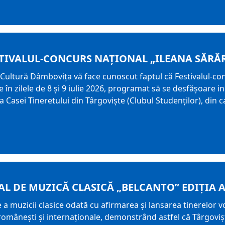
STIVALUL-CONCURS NAŢIONAL „ILEANA SĂRĂ
Cultură Dâmbovița vă face cunoscut faptul că Festivalul-con
e în zilele de 8 și 9 iulie 2026, programat să se desfășoare ini
ta Casei Tineretului din Târgoviște (Clubul Studenților), din
L DE MUZICĂ CLASICĂ „BELCANTO” EDIȚIA A 
muzicii clasice odată cu afirmarea și lansarea tinerelor voc
ce românești și internaționale, demonstrând astfel că Târgoviș