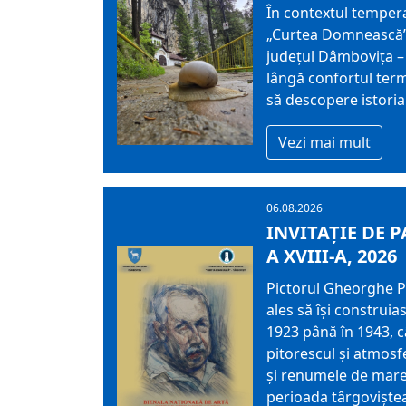
În contextul tempera
„Curtea Domnească” T
județul Dâmbovița – P
lângă confortul term
să descopere istoria 
Vezi mai mult
06.08.2026
INVITAȚIE DE 
A XVIII-A, 2026
Pictorul Gheorghe Pe
ales să își construia
1923 până în 1943, c
pitorescul și atmosf
și renumele de mare 
perioada târgoviștean