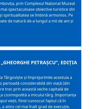
Dâmbovița, prin Complexul Național Muzeal
 mai spectaculoase obiective turistice din
și spiritualitatea se îmbină armonios. Pe
ate de natură de-a lungul a mii de ani și
 „GHEORGHE PETRAȘCU”, EDIŢIA
a Târgoviște și împrejurimile acestuia a
 o perioadă considerabilă din viață (din
are trec prin această veche capitală de
nța cosmopolită a micului târg. Importanța
l vieții, fiind cunoscut faptul că în
, a atins cel mai înalt grad de execuție,