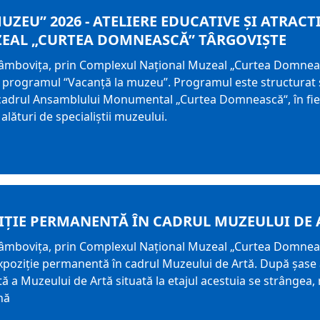
UZEU” 2026 - ATELIERE EDUCATIVE ȘI ATRAC
EAL „CURTEA DOMNEASCĂ” TÂRGOVIȘTE
Dâmbovița, prin Complexul Național Muzeal „Curtea Domneas
, programul “Vacanță la muzeu”. Programul este structurat 
cadrul Ansamblului Monumental „Curtea Domnească“, în fieca
lături de specialiștii muzeului.
IȚIE PERMANENTĂ ÎN CADRUL MUZEULUI DE 
âmbovița, prin Complexul Național Muzeal „Curtea Domnească
poziție permanentă în cadrul Muzeului de Artă. După șase a
 a Muzeului de Artă situată la etajul acestuia se strângea,
nă