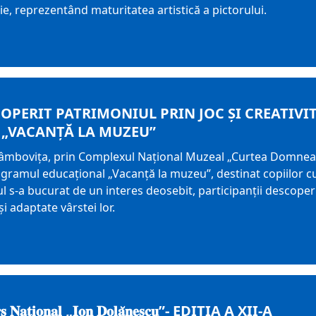
sie, reprezentând maturitatea artistică a pictorului.
OPERIT PATRIMONIUL PRIN JOC ȘI CREATIVIT
„VACANȚĂ LA MUZEU”
Dâmbovița, prin Complexul Național Muzeal „Curtea Domneas
gramul educațional „Vacanță la muzeu”, destinat copiilor cu v
ul s-a bucurat de un interes deosebit, participanții descoperi
și adaptate vârstei lor.
𝐜𝐮𝐫𝐬 𝐍𝐚𝐭̦𝐢𝐨𝐧𝐚𝐥 „𝐈𝐨𝐧 𝐃𝐨𝐥𝐚̆𝐧𝐞𝐬𝐜𝐮”- EDIȚIA A XII-A