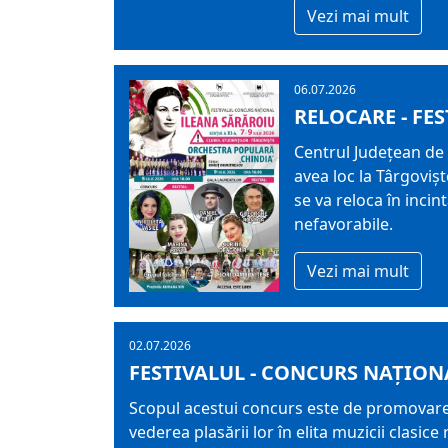
Vezi mai mult
06.07.2026
RELOCARE - FE
Centrul Județean de 
avea loc la Târgovișt
se va reloca în incin
nefavorabile.
Vezi mai mult
02.07.2026
FESTIVALUL - CONCURS NAȚIONA
Scopul acestui concurs este de promovare a 
vederea plasării lor în elita muzicii clasi