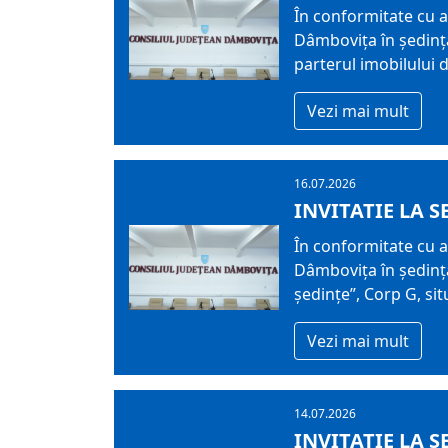
În conformitate cu ar
Dâmboviţa în şedinţă
parterul imobilului di
Vezi mai mult
16.07.2026
INVITATIE LA S
În conformitate cu ar
Dâmboviţa în şedinţă
ședințe”, Corp G, situ
Vezi mai mult
14.07.2026
INVITATIE LA S