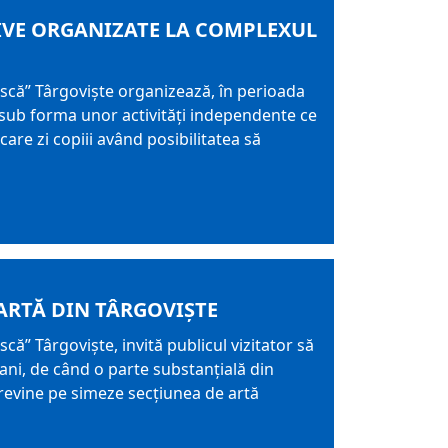
TIVE ORGANIZATE LA COMPLEXUL
că” Târgoviște organizează, în perioada
sub forma unor activități independente ce
re zi copiii având posibilitatea să
ARTĂ DIN TÂRGOVIȘTE
” Târgoviște, invită publicul vizitator să
ni, de când o parte substanțială din
 revine pe simeze secțiunea de artă