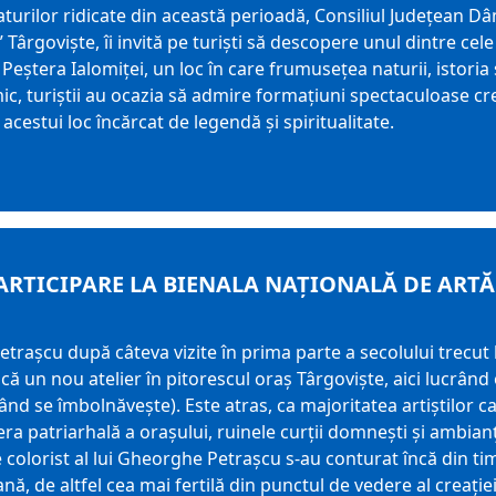
turilor ridicate din această perioadă, Consiliul Județean 
ârgoviște, îi invită pe turiști să descopere unul dintre cele
eștera Ialomiței, un loc în care frumusețea naturii, istoria 
ic, turiștii au ocazia să admire formațiuni spectaculoase cre
acestui loc încărcat de legendă și spiritualitate.
PARTICIPARE LA BIENALA NAȚIONALĂ DE ARTĂ
trașcu după câteva vizite în prima parte a secolului trecut l
scă un nou atelier în pitorescul oraș Târgoviște, aici lucrând
ând se îmbolnăvește). Este atras, ca majoritatea artiștilor c
era patriarhală a orașului, ruinele curții domnești și ambia
colorist al lui Gheorghe Petrașcu s-au conturat încă din timpu
ă, de altfel cea mai fertilă din punctul de vedere al creației