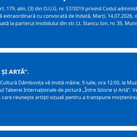
t. 179, alin. (3) din O.U.G. nr. 57/2019 privind Codul adminis
 extraordinară cu convocată de îndată, Marți, 14.07.2026, or
uată la parterul imobilului din str. Lt. Stancu Ion, nr. 35, Mun
 ȘI ARTĂ”.
Cultură Dâmboviţa vă invită mâine, 9 iulie, ora 12:00, la Mu
jul Taberei Internaționale de pictură „Între Istorie și Artă”
ă, care reunește artiști vizuali pentru a transpune moștenir