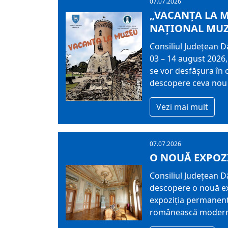
07.07.2026
„VACANŢA LA M
NAȚIONAL MUZ
Consiliul Județean 
03 – 14 august 2026
se vor desfășura în 
descopere ceva nou a
Vezi mai mult
07.07.2026
O NOUĂ EXPOZ
Consiliul Județean D
descopere o nouă ex
expoziția permanentă
românească moder