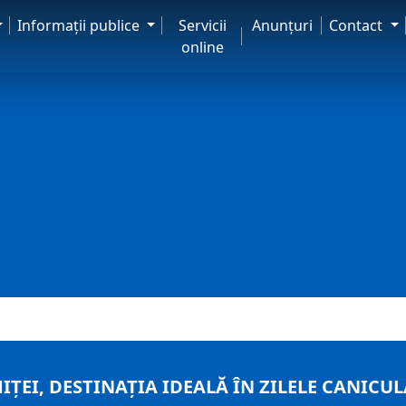
Informaţii publice
Servicii
Anunţuri
Contact
online
IȚEI, DESTINAȚIA IDEALĂ ÎN ZILELE CANICU