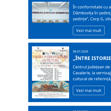
În conformitate cu ar
Dâmboviţa în şedinţă
ședințe”, Corp G, sit
Vezi mai mult
08.07.2026
„ÎNTRE ISTORIE
Centrul Judeţean de 
Cavalerie, la vernisa
cultural de referinț
Vezi mai mult