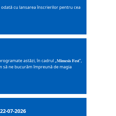
, odată cu lansarea înscrierilor pentru cea
te astăzi, în cadrul „𝐌𝐢𝐦𝐞𝐬𝐢𝐬 𝐅𝐞𝐬𝐭”,
ptăm să ne bucurăm împreună de magia
22-07-2026