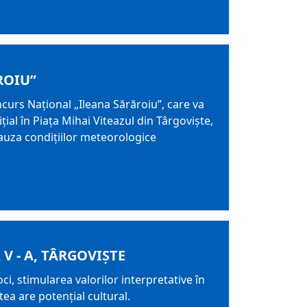
ROIU”
curs Naţional „Ileana Sărăroiu”, care va
țial în Piața Mihai Viteazul din Târgoviște,
 cauza condițiilor meteorologice
V - A, TÂRGOVIȘTE
i, stimularea valorilor interpretative în
tea are potențial cultural.