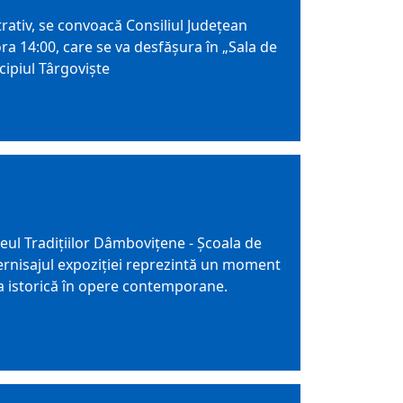
trativ, se convoacă Consiliul Judeţean
a 14:00, care se va desfăşura în „Sala de
icipiul Târgoviște
zeul Tradițiilor Dâmbovițene - Școala de
. Vernisajul expoziției reprezintă un moment
ea istorică în opere contemporane.