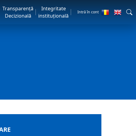
Transparență
Integritate
Intră în cont
Decizională
instituțională
LARE