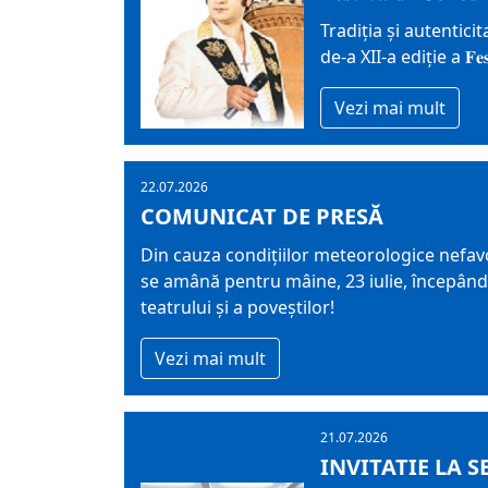
Tradiția și autentici
de-a XII-a ediție a 𝐅𝐞𝐬𝐭𝐢𝐯𝐚𝐥
Vezi mai mult
22.07.2026
COMUNICAT DE PRESĂ
Din cauza condițiilor meteorologice nefavorabil
se amână pentru mâine, 23 iulie, începân
teatrului și a poveștilor!
Vezi mai mult
21.07.2026
INVITATIE LA S