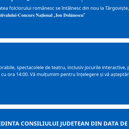
tatea folclorului românesc se întâlnesc din nou la Târgoviște
𝐮𝐥𝐮𝐢-𝐂𝐨𝐧𝐜𝐮𝐫𝐬 𝐍𝐚𝐭̦𝐢𝐨𝐧𝐚𝐥 „𝐈𝐨𝐧 𝐃𝐨𝐥𝐚̆𝐧𝐞𝐬𝐜𝐮”
e, spectacolele de teatru, inclusiv jocurile interactive, programa
d cu ora 14:00. Vă mulțumim pentru înțelegere și vă aște
EDINTA CONSILIULUI JUDETEAN DIN DATA DE 