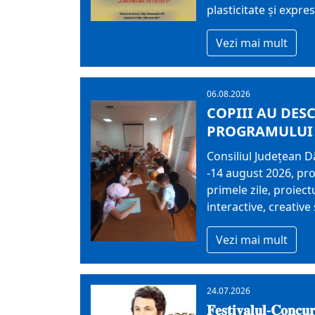
plasticitate și expre
Vezi mai mult
06.08.2026
COPIII AU DESC
PROGRAMULUI 
Consiliul Județean 
-14 august 2026, pro
primele zile, proiect
interactive, creative 
Vezi mai mult
24.07.2026
𝐅𝐞𝐬𝐭𝐢𝐯𝐚𝐥𝐮𝐥-𝐂𝐨𝐧