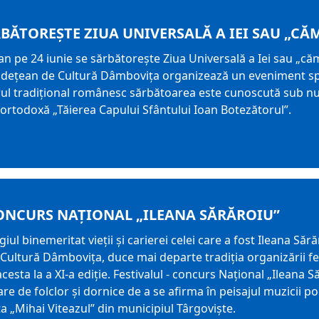
ĂRBĂTOREȘTE ZIUA UNIVERSALĂ A IEI SAU „CĂ
 an pe 24 iunie se sărbătorește Ziua Universală a Iei sau „că
udețean de Cultură Dâmbovița organizează un eveniment spe
arul tradițional românesc sărbătoarea este cunoscută sub n
ortodoxă „Tăierea Capului Sfântului Ioan Botezătorul”.
CONCURS NAŢIONAL „ILEANA SĂRĂROIU”
l binemeritat vieţii şi carierei celei care a fost Ileana Săr
Cultură Dâmboviţa, duce mai departe tradiţia organizării fe
acesta la a XI-a ediţie. Festivalul - concurs Naţional „Ileana
are de folclor şi dornice de a se afirma în peisajul muzicii p
iața „Mihai Viteazul” din municipiul Târgoviște.