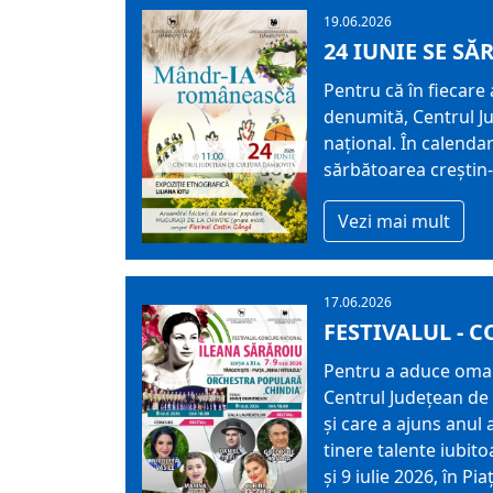
19.06.2026
24 IUNIE SE S
Pentru că în fiecare
denumită, Centrul J
național. În calend
sărbătoarea creștin-
Vezi mai mult
17.06.2026
FESTIVALUL - 
Pentru a aduce omagiu
Centrul Judeţean de 
şi care a ajuns anul 
tinere talente iubito
și 9 iulie 2026, în P