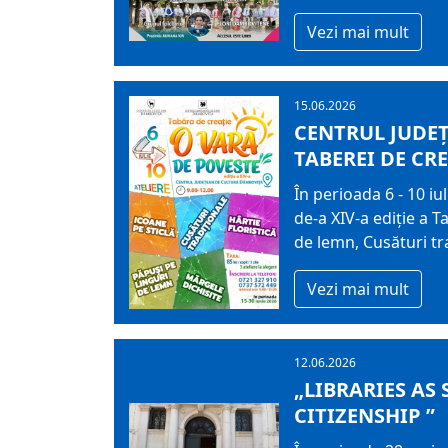
Vezi mai mult
15.06.2026
CENTRUL JUDEȚ
TABEREI DE CRE
În perioada 6 - 10 i
de-a XIV-a ediție a T
de lemn, Cusături tra
Vezi mai mult
12.06.2026
„LIBRARIES AS
CITIZENSHIP ”