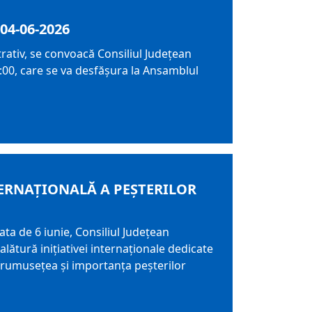
04-06-2026
trativ, se convoacă Consiliul Judeţean
:00, care se va desfăşura la Ansamblul
TERNAȚIONALĂ A PEȘTERILOR
ata de 6 iunie, Consiliul Județean
tură inițiativei internaționale dedicate
 frumusețea și importanța peșterilor