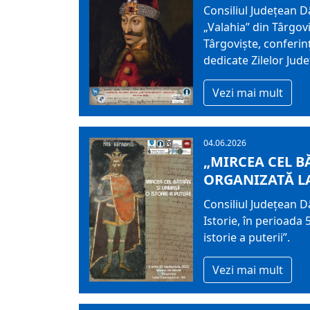
Consiliul Județean 
„Valahia” din Târgovi
Târgoviște, conferin
dedicate Zilelor Jud
Vezi mai mult
04.06.2026
„MIRCEA CEL B
ORGANIZATĂ LA
Consiliul Județean 
Istorie, în perioada 
istorie a puterii”.
Vezi mai mult