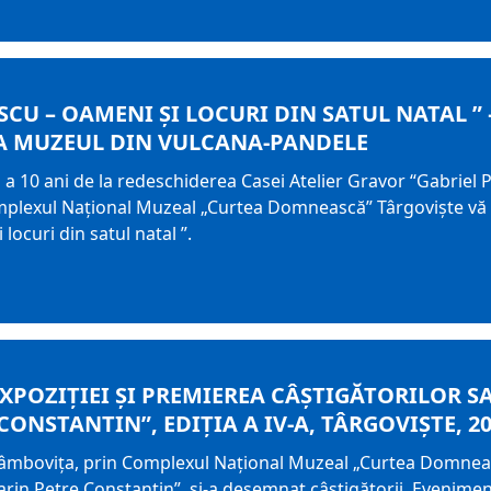
SCU – OAMENI ȘI LOCURI DIN SATUL NATAL ”
A MUZEUL DIN VULCANA-PANDELE
 a 10 ani de la redeschiderea Casei Atelier Gravor “Gabriel P
plexul Național Muzeal „Curtea Domnească” Târgoviște vă in
ocuri din satul natal ”.
XPOZIȚIEI ȘI PREMIEREA CÂȘTIGĂTORILOR 
ONSTANTIN”, EDIȚIA A IV-A, TÂRGOVIȘTE, 2
Dâmbovița, prin Complexul Național Muzeal „Curtea Domneas
rin Petre Constantin”, și-a desemnat câștigătorii. Evenimen