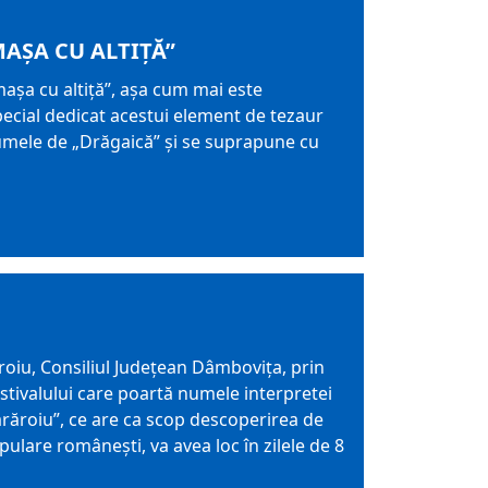
MAȘA CU ALTIȚĂ”
mașa cu altiță”, așa cum mai este
cial dedicat acestui element de tezaur
umele de „Drăgaică” și se suprapune cu
ăroiu, Consiliul Judeţean Dâmboviţa, prin
stivalului care poartă numele interpretei
 Sărăroiu”, ce are ca scop descoperirea de
opulare româneşti, va avea loc în zilele de 8