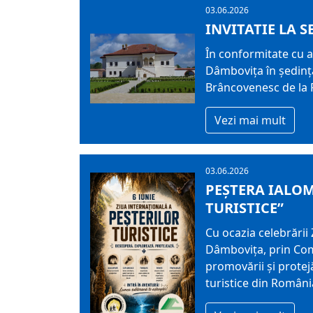
03.06.2026
INVITATIE LA S
În conformitate cu ar
Dâmboviţa în şedinţă
Brâncovenesc de la P
Vezi mai mult
03.06.2026
PEȘTERA IALOM
TURISTICE”
Cu ocazia celebrării 
Dâmbovița, prin Comp
promovării și protej
turistice din Români