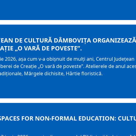
EAN DE CULTURĂ DÂMBOVIȚA ORGANIZEAZĂ CE
AȚIE „O VARĂ DE POVESTE”.
ulie 2026, așa cum v-a obișnuit de mulți ani, Centrul Județe
aberei de Creație „O vară de poveste”. Atelierele de anul aces
diționale, Mărgele dichisite, Hârtie floristică.
 SPACES FOR NON-FORMAL EDUCATION: CULT