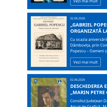
Vezi mai mult
02.06.2026
„GABRIEL POPE
ORGANIZATĂ L
Cu ocazia aniversării
Dâmbovița, prin Com
Popescu – Oameni și l
Vezi mai mult
02.06.2026
DESCHIDEREA E
„MARIN PETRE C
Consiliul Județean 
Anual de Grafică „Ma