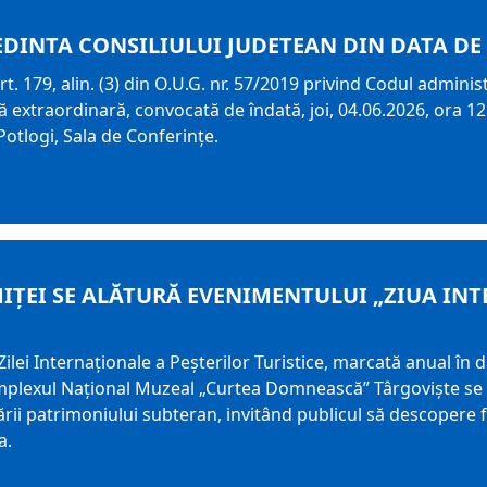
EDINTA CONSILIULUI JUDETEAN DIN DATA DE 
t. 179, alin. (3) din O.U.G. nr. 57/2019 privind Codul adminis
 extraordinară, convocată de îndată, joi, 04.06.2026, ora 12
otlogi, Sala de Conferințe.
IȚEI SE ALĂTURĂ EVENIMENTULUI „ZIUA IN
Zilei Internaționale a Peșterilor Turistice, marcată anual în d
lexul Național Muzeal „Curtea Domnească” Târgoviște se ală
ării patrimoniului subteran, invitând publicul să descopere
a.