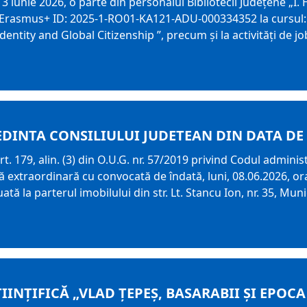
3 iunie 2026, o parte din personalul Bibliotecii Județene „I.
Erasmus+ ID: 2025-1-RO01-KA121-ADU-000334352 la cursul: 
dentity and Global Citizenship ”, precum și la activități de 
EDINTA CONSILIULUI JUDETEAN DIN DATA DE 
t. 179, alin. (3) din O.U.G. nr. 57/2019 privind Codul adminis
 extraordinară cu convocată de îndată, luni, 08.06.2026, ora
ată la parterul imobilului din str. Lt. Stancu Ion, nr. 35, Muni
IINȚIFICĂ „VLAD ȚEPEȘ, BASARABII ȘI EPOCA