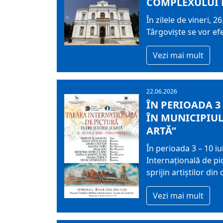
COMPLEXULUI 
În zilele de vineri,
Târgoviște se vor ef
Vezi mai mult
22.06.2026
ÎN PERIOADA 3
ÎN MUNICIPIUL
ARTĂ”
În perioada 3 – 10 i
Internațională de pic
sprijin artiştilor din
Vezi mai mult