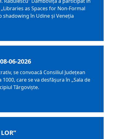
 H. Rădulescu” Dâmbovița a participat în
„Libraries as Spaces for Non-Formal
job shadowing în Udine și Veneția
08-06-2026
trativ, se convoacă Consiliul Judeţean
 1000, care se va desfăşura în „Sala de
cipiul Târgoviște.
 LOR”