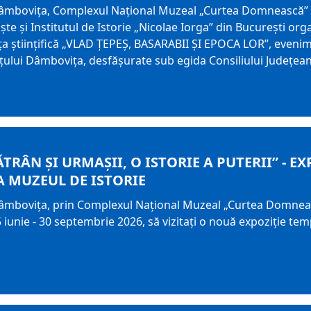
Dâmbovița, Complexul Național Muzeal „Curtea Domnească” T
ște și Institutul de Istorie „Nicolae Iorga” din București organ
ța științifică „VLAD ȚEPEȘ, BASARABII ȘI EPOCA LOR”, evenime
ețului Dâmbovița, desfășurate sub egida Consiliului Județe
ĂTRÂN ȘI URMAȘII, O ISTORIE A PUTERII” - 
 MUZEUL DE ISTORIE
Dâmbovița, prin Complexul Național Muzeal „Curtea Domneasc
5 iunie - 30 septembrie 2026, să vizitați o nouă expoziție te