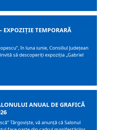
 – EXPOZIȚIE TEMPORARĂ
opescu”, în luna iunie, Consiliul Județean
vită să descoperiți expoziția „Gabriel
SALONULUI ANUAL DE GRAFICĂ
026
că” Târgoviște, vă anunță că Salonul
tul face parte din cadrul manifestărilor