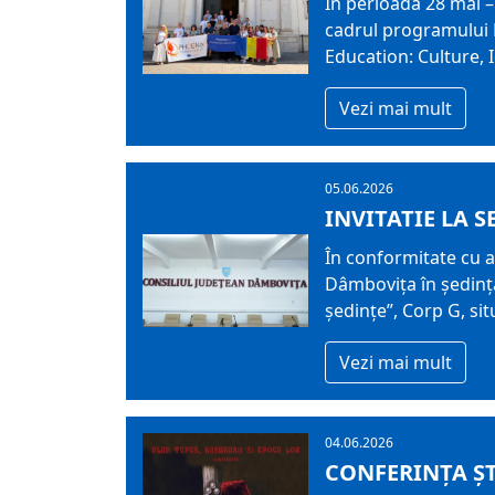
În perioada 28 mai – 
cadrul programului 
Education: Culture, I
Vezi mai mult
05.06.2026
INVITATIE LA S
În conformitate cu ar
Dâmboviţa în şedinţă
ședințe”, Corp G, situ
Vezi mai mult
04.06.2026
CONFERINȚA ȘT