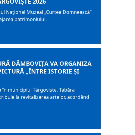
RGOVIȘTE 2026
exului Național Muzeal „Curtea Domnească”
ejarea patrimoniului.
LTURĂ DÂMBOVIŢA VA ORGANIZA
ICTURĂ „ÎNTRE ISTORIE ȘI
 în municipiul Târgovişte, Tabăra
ribuie la revitalizarea artelor, acordând