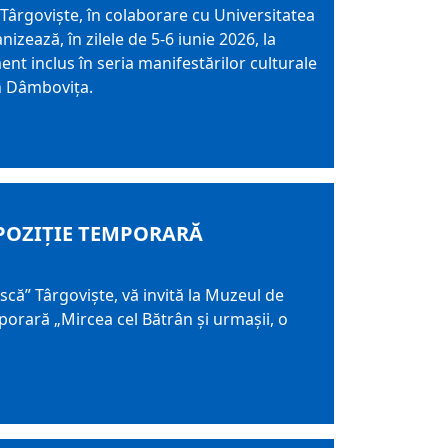
ârgoviște, în colaborare cu Universitatea
izează, în zilele de 5-6 iunie 2026, la
nt inclus în seria manifestărilor culturale
an Dâmbovița.
EXPOZIȚIE TEMPORARĂ
ă” Târgoviște, vă invită la Muzeul de
mporară „Mircea cel Bătrân și urmașii, o