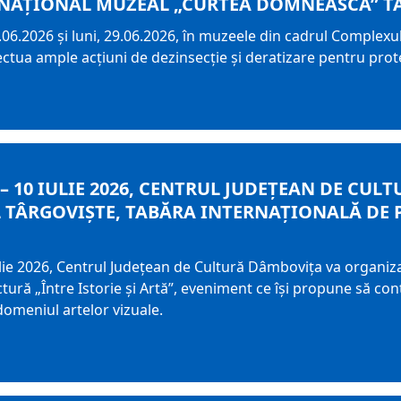
NAȚIONAL MUZEAL „CURTEA DOMNEASCĂ” TÂ
 26.06.2026 și luni, 29.06.2026, în muzeele din cadrul Compl
ectua ample acțiuni de dezinsecție și deratizare pentru prot
 – 10 IULIE 2026, CENTRUL JUDEŢEAN DE CU
 TÂRGOVIŞTE, TABĂRA INTERNAȚIONALĂ DE P
ulie 2026, Centrul Judeţean de Cultură Dâmboviţa va organiza
tură „Între Istorie și Artă”, eveniment ce își propune să cont
 domeniul artelor vizuale.