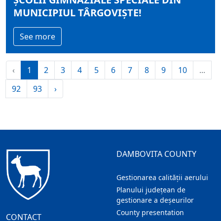
MUNICIPIUL TÂRGOVIȘTE!
See more
‹
1
2
3
4
5
6
7
8
9
10
...
92
93
›
DAMBOVITA COUNTY
Gestionarea calității aerului
Planului județean de
gestionare a deșeurilor
County presentation
CONTACT