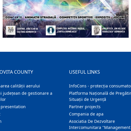
OVITA COUNTY
USEFUL LINKS
area calității aerului
InfoCons - protecția consumator
i județean de gestionare a
Platforma Națională de Pregătir
lor
Situații de Urgență
 presentation
Partner projects
c
Compania de apa
m
Asociatia De Dezvoltare
Intercomunitara "Management