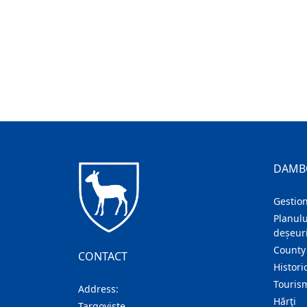
DAMB
Gestion
Planulu
deșeuri
County
CONTACT
Histori
Touris
Address:
Hărţi
Targoviste