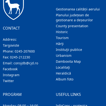
Gestionarea calității aerului
Planului județean de
gestionare a deșeurilor
County presentation
CONTACT
Historic
Tourism
Address:
Hărţi
Targoviste
Instituţii publice
Phone:
0245-207600
Urbanism
Fax:
0245-212230
Dambovita Map
Email:
consjdb@cjd.ro
Localitaţi
Facebook
Heraldică
Instagram
Album foto
Twitter
PROGRAM
USEFUL LINKS
Monday: 08:00 – 16:00
InfoCons - protecția