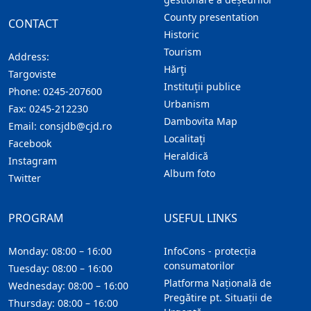
County presentation
CONTACT
Historic
Tourism
Address:
Hărţi
Targoviste
Instituţii publice
Phone:
0245-207600
Urbanism
Fax:
0245-212230
Dambovita Map
Email:
consjdb@cjd.ro
Localitaţi
Facebook
Heraldică
Instagram
Album foto
Twitter
PROGRAM
USEFUL LINKS
Monday: 08:00 – 16:00
InfoCons - protecția
consumatorilor
Tuesday: 08:00 – 16:00
Platforma Națională de
Wednesday: 08:00 – 16:00
Pregătire pt. Situații de
Thursday: 08:00 – 16:00