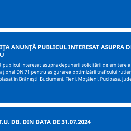
1
ŢA ANUNŢĂ PUBLICUL INTERESAT ASUPRA DE
IU
licul interesat asupra depunerii solicitării de emitere a
ional DN 71 pentru asigurarea optimizării traficului rutier ș
plasat în Brănești, Buciumeni, Fieni, Moțăieni, Pucioasa, ju
.U. DB. DIN DATA DE 31.07.2024