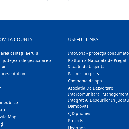
OVITA COUNTY
USEFUL LINKS
area calității aerului
InfoCons - protecția consumator
i județean de gestionare a
Platforma Națională de Pregătir
lor
Situații de Urgență
 presentation
Partner projects
c
Compania de apa
m
Asociatia De Dezvoltare
Intercomunitara "Management
Integrat Al Deseurilor In Judetu
ţii publice
Dambovita"
ism
CJD phones
ita Map
Projects
ţi
Hearings