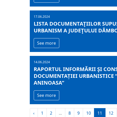
17.06.2024
LISTA DOCUMENTAŢIILOR SUPUS
URBANISM A JUDEŢULUI DÂMBOVI
See more
14.06.2024
RAPORTUL INFORMĂRII ŞI CONS
DOCUMENTAȚIEI URBANISTICE “
ANINOASA”
See more
‹
1
2
...
8
9
10
11
12