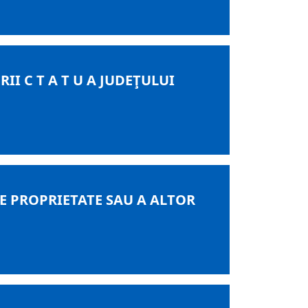
I C T A T U A JUDEŢULUI
DE PROPRIETATE SAU A ALTOR