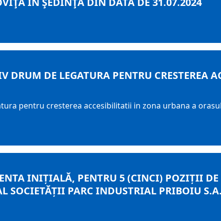
ŢA ÎN ŞEDINŢA DIN DATA DE 31.07.2024
IV DRUM DE LEGATURA PENTRU CRESTEREA AC
tura pentru cresterea accesibilitatii in zona urbana a orasu
NTA INIȚIALĂ, PENTRU 5 (CINCI) POZIȚII D
L SOCIETĂȚII PARC INDUSTRIAL PRIBOIU S.A