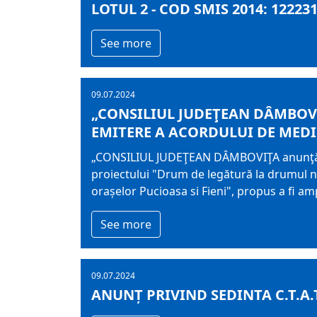
LOTUL 2 - COD SMIS 2014: 12223
See more
09.07.2024
„CONSILIUL JUDEŢEAN DÂMBOVI
EMITERE A ACORDULUI DE MED
„CONSILIUL JUDEŢEAN DÂMBOVIŢA anunţă pub
proiectului "Drum de legătură la drumul naț
orașelor Pucioasa si Fieni", propus a fi am
See more
09.07.2024
ANUNȚ PRIVIND SEDINTA C.T.A.T