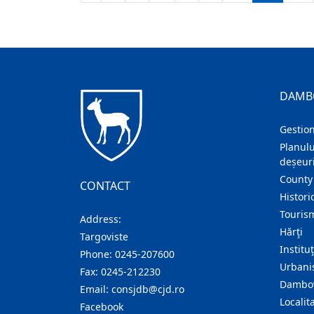
DAMB
Gestion
Planulu
deșeuri
County
CONTACT
Histori
Touris
Address:
Hărţi
Targoviste
Institu
Phone:
0245-207600
Urban
Fax:
0245-212230
Dambov
Email:
consjdb@cjd.ro
Localita
Facebook