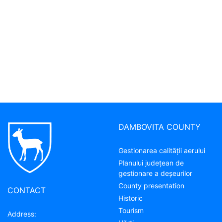
DAMBOVITA COUNTY
Gestionarea calității aerului
Planului județean de
gestionare a deșeurilor
County presentation
CONTACT
Historic
Tourism
Address: