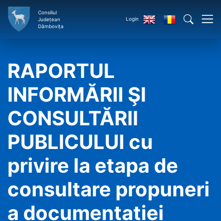
Consiliul
Login
Județean
Dâmbovița
RAPORTUL
INFORMĂRII ŞI
CONSULTĂRII
PUBLICULUI cu
privire la etapa de
consultare propuneri
a documentației