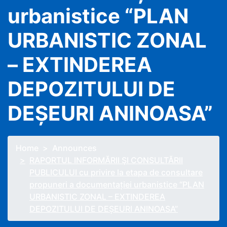
urbanistice “PLAN
URBANISTIC ZONAL
– EXTINDEREA
DEPOZITULUI DE
DEȘEURI ANINOASA”
Home
Announces
RAPORTUL INFORMĂRII ŞI CONSULTĂRII
PUBLICULUI cu privire la etapa de consultare
propuneri a documentației urbanistice “PLAN
URBANISTIC ZONAL – EXTINDEREA
DEPOZITULUI DE DEȘEURI ANINOASA”