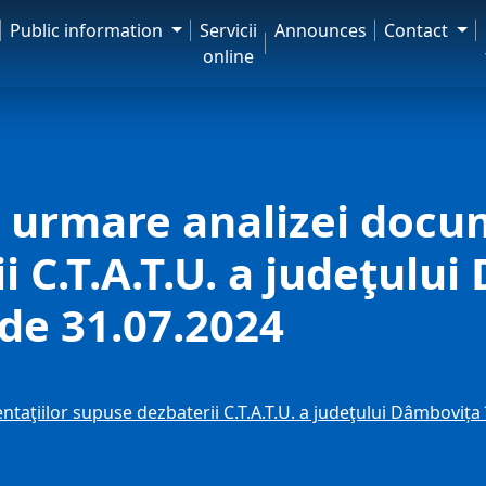
Public information
Servicii
Announces
Contact
online
le urmare analizei docu
 C.T.A.T.U. a judeţului
 de 31.07.2024
ntaţiilor supuse dezbaterii C.T.A.T.U. a judeţului Dâmbovița