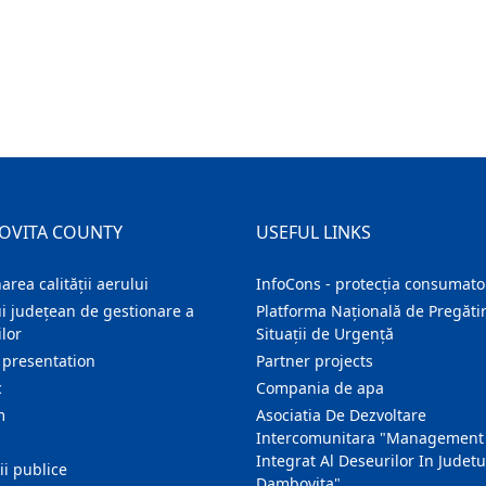
OVITA COUNTY
USEFUL LINKS
area calității aerului
InfoCons - protecția consumator
i județean de gestionare a
Platforma Națională de Pregătir
lor
Situații de Urgență
 presentation
Partner projects
c
Compania de apa
m
Asociatia De Dezvoltare
Intercomunitara "Management
Integrat Al Deseurilor In Judetu
ţii publice
Dambovita"