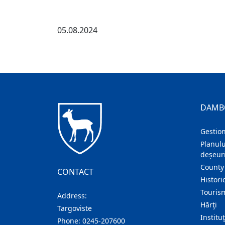
05.08.2024
DAMB
Gestion
Planulu
deșeuri
County
CONTACT
Histori
Touris
Address:
Hărţi
Targoviste
Institu
Phone:
0245-207600