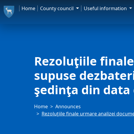
Home
County council
Useful information
Rezoluţiile fina
supuse dezbaterii
şedinţa din data
Home
Announces
Rezoluţiile finale urmare analizei docume