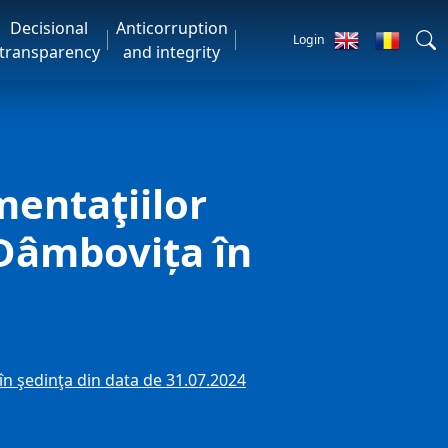
Decisional
Anticorruption
Login
transparency
and integrity
mentaţiilor
 Dâmbovița în
 în şedinţa din data de 31.07.2024