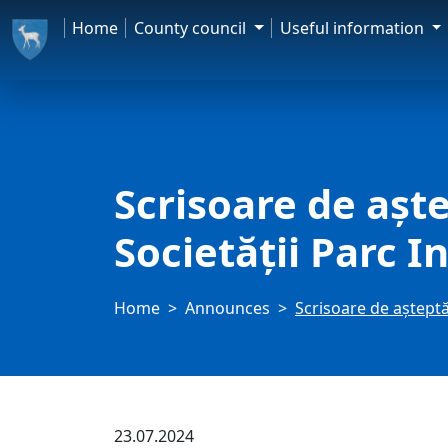
Home
County council
Useful information
Scrisoare de aște
Societății Parc I
Home
Announces
Scrisoare de așteptăr
23.07.2024