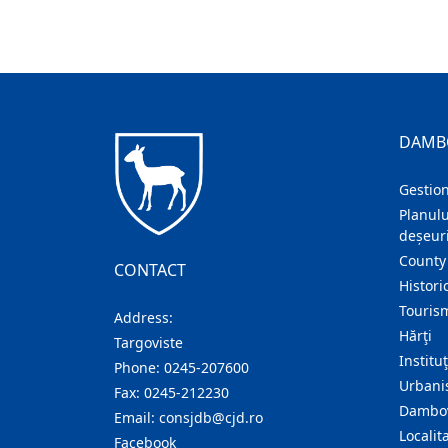
DAMB
Gestion
Planulu
deșeuri
County
CONTACT
Histori
Touris
Address:
Hărţi
Targoviste
Institu
Phone:
0245-207600
Urban
Fax:
0245-212230
Dambov
Email:
consjdb@cjd.ro
Localita
Facebook