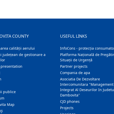
OVITA COUNTY
USEFUL LINKS
area calității aerului
InfoCons - protecția consumator
i județean de gestionare a
Platforma Națională de Pregătir
lor
Situații de Urgență
 presentation
Partner projects
c
Compania de apa
m
Asociatia De Dezvoltare
Intercomunitara "Management
Integrat Al Deseurilor In Judetu
ţii publice
Dambovita"
ism
CJD phones
ita Map
Projects
ţi