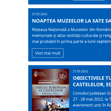
27.05.2022
NOAPTEA MUZEELOR LA SATE S
Rețeaua Națională a Muzeelor din România
memoriale și altor entități culturale și rel
mai probabil în prima parte a lunii septem
Vezi mai mult
27.05.2022
OBIECTIVELE T
CASTELELOR, ED
Consiliul Județean 
27 - 28 mai 2022, la 
eveniment unic în R