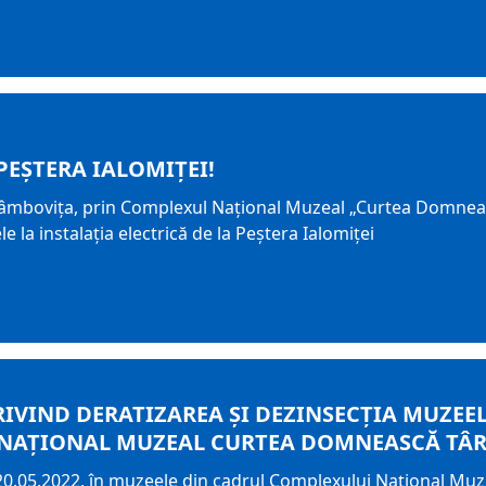
PEŞTERA IALOMIŢEI!
Dâmbovița, prin Complexul Național Muzeal „Curtea Domneas
 la instalația electrică de la Peştera Ialomiţei
VIND DERATIZAREA ȘI DEZINSECȚIA MUZEE
NAȚIONAL MUZEAL CURTEA DOMNEASCĂ TÂR
 20.05.2022, în muzeele din cadrul Complexului Național Mu