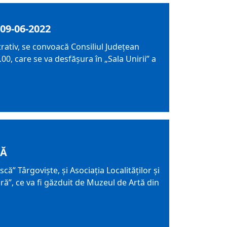
09-06-2022
trativ, se convoacă Consiliul Judeţean
0, care se va desfăşura în „Sala Unirii” a
DĂ
 Târgoviște, și Asociația Localităților și
ură”, ce va fi găzduit de Muzeul de Artă din