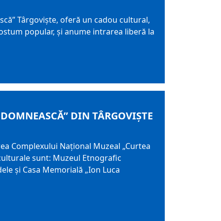
ă” Târgovişte, oferă un cadou cultural,
u costum popular, și anume intrarea liberă la
 DOMNEASCĂ” DIN TÂRGOVIȘTE
area Complexului Național Muzeal „Curtea
culturale sunt: Muzeul Etnografic
dele și Casa Memorială „Ion Luca