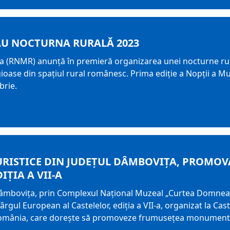
AU NOCTURNA RURALĂ 2023
 (RNMR) anunță în premieră organizarea unei nocturne rur
igioase din spațiul rural românesc. Prima ediție a Nopții a Mu
brie.
URISTICE DIN JUDEŢUL DÂMBOVIŢA, PROMOV
IȚIA A VII-A
Dâmbovița, prin Complexul Național Muzeal „Curtea Domneasc
Târgul European al Castelelor, ediţia a VII-a, organizat la Ca
omânia, care doreşte să promoveze frumuseţea monumentelor