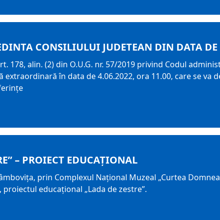
EDINTA CONSILIULUI JUDETEAN DIN DATA DE 
t. 178, alin. (2) din O.U.G. nr. 57/2019 privind Codul adminis
 extraordinară în data de 4.06.2022, ora 11.00, care se va 
ferințe
RE” – PROIECT EDUCAȚIONAL
Dâmbovița, prin Complexul Național Muzeal „Curtea Domneas
, proiectul educațional „Lada de zestre”.