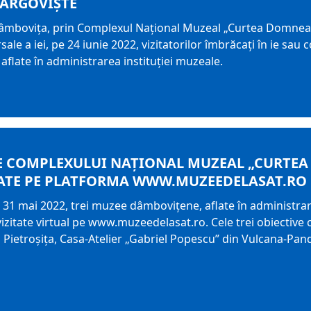
ÂRGOVIȘTE
Dâmboviţa, prin Complexul Național Muzeal „Curtea Domneasc
rsale a iei, pe 24 iunie 2022, vizitatorilor îmbrăcați în ie sa
 aflate în administrarea instituţiei muzeale.
LE COMPLEXULUI NAȚIONAL MUZEAL „CURTEA
TE PE PLATFORMA WWW.MUZEEDELASAT.RO
 31 mai 2022, trei muzee dâmbovițene, aflate în administr
izitate virtual pe www.muzeedelasat.ro. Cele trei obiective 
 Pietroșița, Casa-Atelier „Gabriel Popescu” din Vulcana-Pan