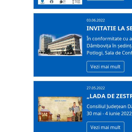
03.06.2022
INVITATIE LA S
În conformitate cu ar
Dâmboviţa în şedinţă
Potlogi, Sala de Con
Vezi mai mult
27.05.2022
„LADA DE ZEST
Consiliul Județean 
30 mai - 4 iunie 2022
Vezi mai mult