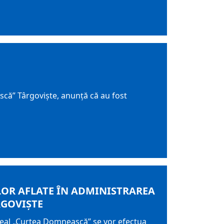
că” Târgoviște, anunță că au fost
LOR AFLATE ÎN ADMINISTRAREA
GOVIȘTE
zeal „Curtea Domnească” se vor efectua