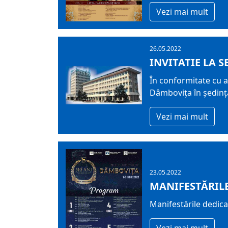
Vezi mai mult
26.05.2022
INVITATIE LA S
În conformitate cu ar
Dâmboviţa în şedinţă 
Vezi mai mult
23.05.2022
MANIFESTĂRILE
Manifestările dedica
Vezi mai mult