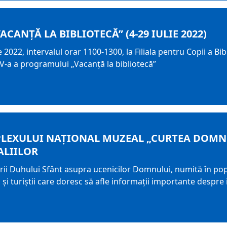
CANŢĂ LA BIBLIOTECĂ” (4-29 IULIE 2022)
e 2022, intervalul orar 1100-1300, la Filiala pentru Copii a B
IV-a a programului „Vacanţă la bibliotecă”
LEXULUI NAȚIONAL MUZEAL „CURTEA DOMNEA
ALIILOR
i Duhului Sfânt asupra ucenicilor Domnului, numită în popor
şi turiştii care doresc să afle informaţii importante despre 