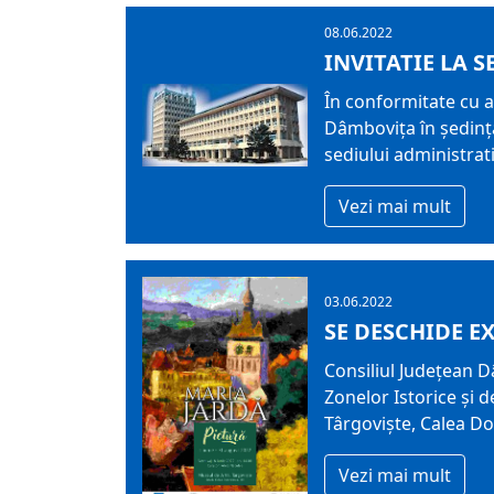
08.06.2022
INVITATIE LA S
În conformitate cu ar
Dâmboviţa în şedinţă
sediului administrat
Vezi mai mult
03.06.2022
SE DESCHIDE E
Consiliul Județean D
Zonelor Istorice și d
Târgovişte, Calea Do
Vezi mai mult