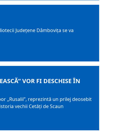
ibliotecii Judeţene Dâmboviţa se va
SCĂ” VOR FI DESCHISE ÎN
 „Rusalii”, reprezintă un prilej deosebit
istoria vechii Cetăţi de Scaun