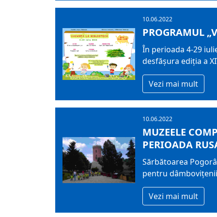
10.06.2022
PROGRAMUL „VA
În perioada 4-29 iuli
desfăşura ediţia a X
Vezi mai mult
10.06.2022
MUZEELE COMP
PERIOADA RUS
Sărbătoarea Pogorâri
pentru dâmboviţenii 
Vezi mai mult