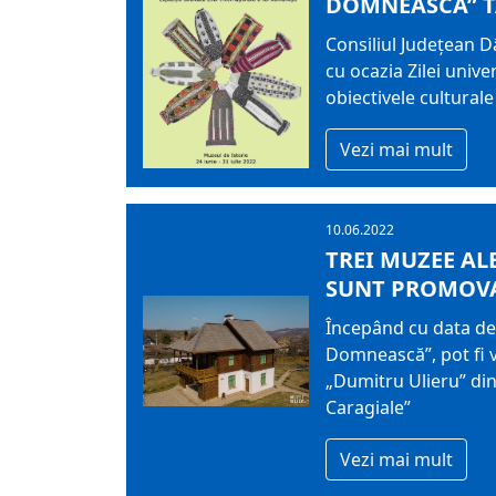
DOMNEASCĂ” T
Consiliul Judeţean 
cu ocazia Zilei unive
obiectivele culturale
Vezi mai mult
10.06.2022
TREI MUZEE A
SUNT PROMOVA
Începând cu data de
Domnească”, pot fi v
„Dumitru Ulieru” din
Caragiale”
Vezi mai mult