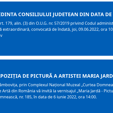
EDINTA CONSILIULUI JUDETEAN DIN DATA DE 
t. 179, alin. (3) din O.U.G. nr. 57/2019 privind Codul adminis
 extraordinară, convocată de îndată, joi, 09.06.2022, ora 10.0
iv
XPOZIŢIA DE PICTURĂ A ARTISTEI MARIA JAR
âmbovița, prin Complexul Național Muzeal „Curtea Domnească”
e Artă din România vă invită la vernisajul „Maria Jardă - Pict
mnească, nr. 185, în data de 6 iunie 2022, ora 14:00.