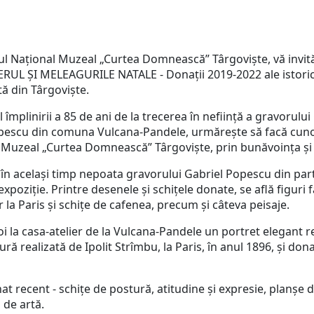
l Național Muzeal „Curtea Domnească” Târgoviște, vă invită 
RUL ȘI MELEAGURILE NATALE - Donații 2019-2022 ale istoricu
tă din Târgovişte.
 împlinirii a 85 de ani de la trecerea în neființă a gravorului
pescu din comuna Vulcana-Pandele, urmărește să facă cunos
al Muzeal „Curtea Domnească” Târgoviște, prin bunăvoința ș
în același timp nepoata gravorului Gabriel Popescu din parte
expoziție. Printre desenele și schițele donate, se află figuri 
r la Paris și schițe de cafenea, precum și câteva peisaje.
oi la casa-atelier de la Vulcana-Pandele un portret elegant r
ură realizată de Ipolit Strîmbu, la Paris, în anul 1896, și don
t recent - schițe de postură, atitudine și expresie, planșe d
i de artă.