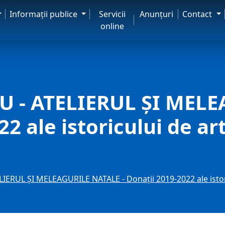
Informaţii publice
Servicii
Anunţuri
Contact
online
U - ATELIERUL ȘI MEL
22 ale istoricului de ar
ERUL ȘI MELEAGURILE NATALE - Donații 2019-2022 ale istor