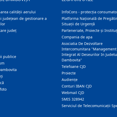
area calității aerului
InfoCons - protecția consumator
i județean de gestionare a
Platforma Națională de Pregătir
lor
Situații de Urgență
are judeţ
Parteneriate, Proiecte și Instituț
Compania de apa
Asociatia De Dezvoltare
Intercomunitara "Management
Integrat Al Deseurilor In Judetu
ţii publice
Dambovita"
ism
Telefoane CJD
Dambovita
Proiecte
ţi
Audienţe
ică
Conturi IBAN CJD
foto
Webmail CJD
SMIS 328942
Serviciul de Telecomunicații Sp