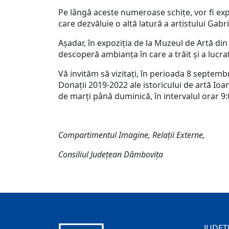
Pe lângă aceste numeroase schițe, vor fi expu
care dezvăluie o altă latură a artistului Gabr
Așadar, în expoziția de la Muzeul de Artă din T
descoperă ambianța în care a trăit și a lucr
Vă invităm să vizitați, în perioada 8 septe
Donații 2019-2022 ale istoricului de artă Io
de marți până duminică, în intervalul orar 9:0
Compartimentul Imagine, Relații Externe,
Consiliul Județean Dâmbovița
JUDEȚ