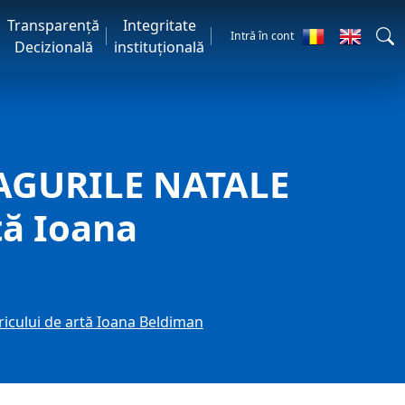
Transparență
Integritate
Intră în cont
Decizională
instituțională
EAGURILE NATALE
tă Ioana
icului de artă Ioana Beldiman