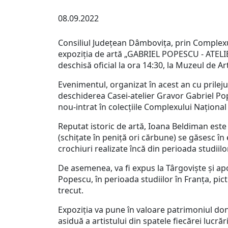
08.09.2022
Consiliul Județean Dâmbovița, prin Complexu
expoziţia de artă „GABRIEL POPESCU - ATELIE
deschisă oficial la ora 14:30, la Muzeul de Ar
Evenimentul, organizat în acest an cu prilejul
deschiderea Casei-atelier Gravor Gabriel Po
nou-intrat în colecțiile Complexului Națion
Reputat istoric de artă, Ioana Beldiman este 
(schițate în peniță ori cărbune) se găsesc în 
crochiuri realizate încă din perioada studiilo
De asemenea, va fi expus la Târgoviște și ap
Popescu, în perioada studiilor în Franța, pict
trecut.
Expoziția va pune în valoare patrimoniul dona
asiduă a artistului din spatele fiecărei lucrăr