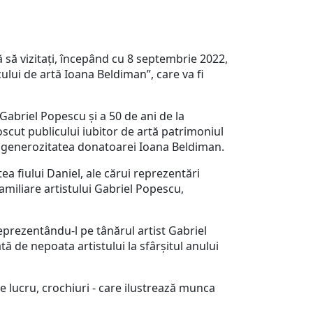
să vizitați, începând cu 8 septembrie 2022,
lui de artă Ioana Beldiman”, care va fi
 Gabriel Popescu și a 50 de ani de la
cut publicului iubitor de artă patrimoniul
i generozitatea donatoarei Ioana Beldiman.
a fiului Daniel, ale cărui reprezentări
familiare artistului Gabriel Popescu,
eprezentându-l pe tânărul artist Gabriel
ată de nepoata artistului la sfârșitul anului
e lucru, crochiuri - care ilustrează munca