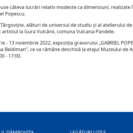
se câteva lucrări relativ modeste ca dimensiuni, realizate în
iel Popescu.
ârgoviște, alături de universul de studiu și al atelierului de l
at artistul la Gura Vulcănii, comuna Vulcana-Pandele.
mbrie - 13 noiembrie 2022, expoziția gravorului „GABRIEL P
ana Beldiman”, ce va rămâne deschisă la etajul Muzeului de 
0 - 17:00.
UL DÂMBOVIȚA
LEGĂTURI UTILE