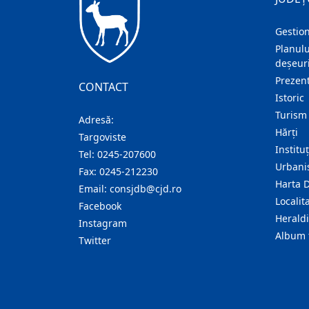
Gestion
Planulu
deșeuri
Prezent
CONTACT
Istoric
Turism
Adresă:
Hărţi
Targoviste
Institu
Tel:
0245-207600
Urban
Fax:
0245-212230
Harta 
Email:
consjdb@cjd.ro
Localita
Facebook
Herald
Instagram
Album 
Twitter