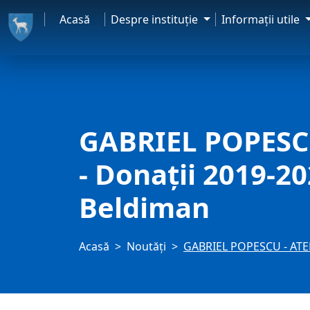
Acasă
Despre instituţie
Informaţii utile
GABRIEL POPESC
- Donații 2019-20
Beldiman
Acasă
Noutăți
GABRIEL POPESCU - ATELI