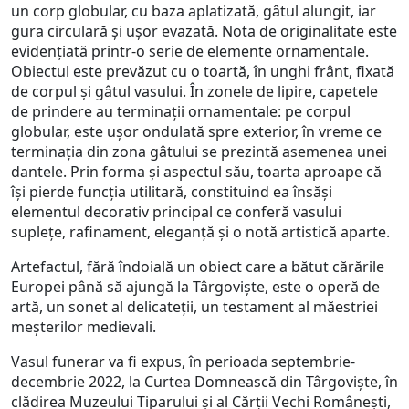
un corp globular, cu baza aplatizată, gâtul alungit, iar
gura circulară și ușor evazată. Nota de originalitate este
evidențiată printr-o serie de elemente ornamentale.
Obiectul este prevăzut cu o toartă, în unghi frânt, fixată
de corpul și gâtul vasului. În zonele de lipire, capetele
de prindere au terminații ornamentale: pe corpul
globular, este ușor ondulată spre exterior, în vreme ce
terminația din zona gâtului se prezintă asemenea unei
dantele. Prin forma și aspectul său, toarta aproape că
își pierde funcția utilitară, constituind ea însăși
elementul decorativ principal ce conferă vasului
suplețe, rafinament, eleganță și o notă artistică aparte.
Artefactul, fără îndoială un obiect care a bătut cărările
Europei până să ajungă la Târgoviște, este o operă de
artă, un sonet al delicateții, un testament al măestriei
meșterilor medievali.
Vasul funerar va fi expus, în perioada septembrie-
decembrie 2022, la Curtea Domnească din Târgoviște, în
clădirea Muzeului Tiparului și al Cărții Vechi Românești,