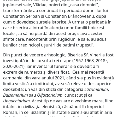
jupânesei sale, Vlădae, boieri din „casa domniei”,
transformările au continuat în perioada domniilor lui
Constantin Șerban și Constantin Brâncoveanu, după
cum o dovedesc sursele istorice. A urmat o perioadă în
care biserica a intrat în atenția unor familii boierești
locale „ca să nu piardă din acest oraș slava acestei
sfinte care, necontenit prin rugăciunile sale, au adus
bunilor credincioși ușurări de patimi trupești”.
Din punct de vedere arheologic, Biserica Sf. Vineri a fost
investigată în decursul a trei etape (1967-1968, 2018 și
2020-2021), iar inventarul funerar s-a dovedit a fi
extrem de numeros și diversificat. Cea mai recentă
campanie, din vara anului 2021, când s-a pus în evidență
limita vestică a cimitirului, avea să releve o descoperire
deosebită: un vas din sticlă din categoria
Lacrimarium
,
Balsamarium
sau
Olfactoriolum
, cunoscut și ca
Unguentarium
. Acest tip de vas are o vechime mare, fiind
întâlnit în civilizația elenistică, răspândit în Imperiul
Roman, în cel Bizantin și în statele care s-au aflat în aria