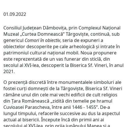
01.09.2022
Consiliul Județean Dâmbovița, prin Complexul Național
Muzeal „Curtea Domnească” Târgoviște, continuă, sub
genericul
Comori în obiectiv
, seria de expuneri a
obiectelor descoperite pe cale arheologică și intrate în
patrimoniul cultural național mobil. Noua propunere
este reprezentată de un vas funerar din sticlă, din
secolul al XVI-lea, descoperit la Biserica Sf. Vineri, în anul
2021.
O prezență discretă între monumentalele simboluri ale
fostei curți domnești de la Târgoviște, Biserica Sf. Vineri
rămâne unul din cele mai vechi edificii de cult religios
din Țara Românească „zidită din temelie pe hramul
Cuvioasei Parascheva, între anii 1446 - 1455”. De-a
lungul timpului, refacerile succesive au dus la aspectul
actual al bisericii. Începute încă din primii ani ai
secolului al XVI-lea, prin grija jupânului Manea și a