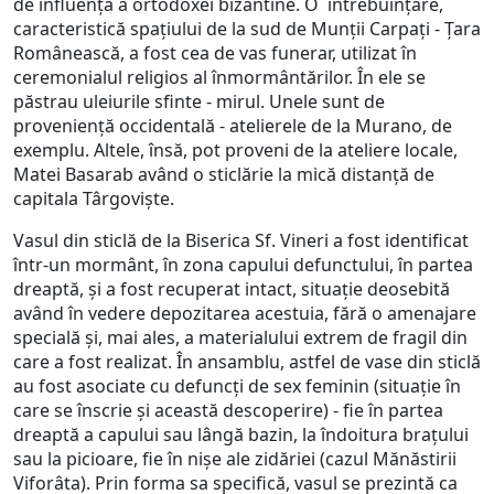
de influență a ortodoxei bizantine. O întrebuințare,
caracteristică spațiului de la sud de Munții Carpați - Țara
Românească, a fost cea de vas funerar, utilizat în
ceremonialul religios al înmormântărilor. În ele se
păstrau uleiurile sfinte - mirul. Unele sunt de
proveniență occidentală - atelierele de la Murano, de
exemplu. Altele, însă, pot proveni de la ateliere locale,
Matei Basarab având o sticlărie la mică distanță de
capitala Târgoviște.
Vasul din sticlă de la Biserica Sf. Vineri a fost identificat
într-un mormânt, în zona capului defunctului, în partea
dreaptă, și a fost recuperat intact, situație deosebită
având în vedere depozitarea acestuia, fără o amenajare
specială și, mai ales, a materialului extrem de fragil din
care a fost realizat. În ansamblu, astfel de vase din sticlă
au fost asociate cu defuncți de sex feminin (situație în
care se înscrie și această descoperire) - fie în partea
dreaptă a capului sau lângă bazin, la îndoitura brațului
sau la picioare, fie în nișe ale zidăriei (cazul Mănăstirii
Viforâta). Prin forma sa specifică, vasul se prezintă ca