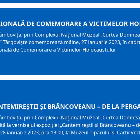
ȚIONALĂ DE COMEMORARE A VICTIMELOR H
Dâmbovița, prin Complexul Național Muzeal „Curtea Domneas
” Târgoviște comemorează mâine, 27 ianuarie 2023, în cadru
țională de Comemorare a Victimelor Holocaustului
NTEMIREȘTII ȘI BRÂNCOVEANU – DE LA PERG
Dâmbovița, prin Complexul Național Muzeal „Curtea Domneas
ă la vernisajul expoziției „Cantemireștii și Brâncoveanu – de
8 ianuarie 2023, ora 13:00, la Muzeul Tiparului și Cărții Ve