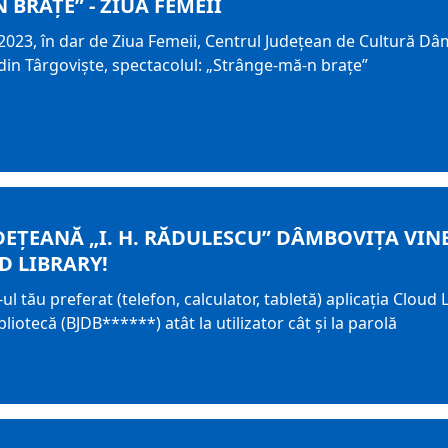
 BRAȚE” - ZIUA FEMEII
2023, în dar de Ziua Femeii, Centrul Județean de Cultură Dâ
 din Târgoviște, spectacolul: „Strânge-mă-n brațe”
DEȚEANĂ „I. H. RĂDULESCU” DÂMBOVIȚA VIN
D LIBRARY!
ul tău preferat (telefon, calculator, tabletă) aplicația Clou
liotecă (BJDB******) atât la utilizator cât și la parolă