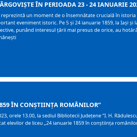
RGOVIŞTE ÎN PERIOADA 23 - 24 IANUARIE 20
 reprezintă un moment de o însemnătate crucială în istoria
rtant eveniment istoric. Pe 5 și 24 ianuarie 1859, la Iași și 
ective, punând interesul țării mai presus de orice, au hotăr
mânești
1859 ÎN CONŞTIINŢA ROMÂNILOR”
2023, orele 13.00, la sediul Bibliotecii Judeţene ”I. H. Rădul
at elevilor de liceu „24 ianuarie 1859 în conştiinţa românilo