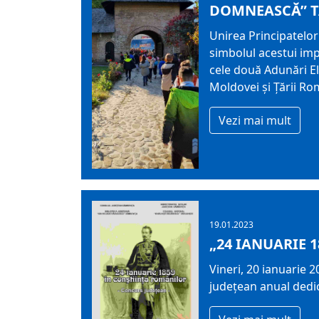
DOMNEASCĂ” TÂ
Unirea Principatelor
simbolul acestui impo
cele două Adunări El
Moldovei și Țării Ro
Vezi mai mult
19.01.2023
„24 IANUARIE 
Vineri, 20 ianuarie 
judeţean anual dedic