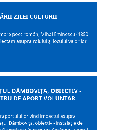
RII ZILEI CULTURII
mai mare poet român, Mihai Eminescu (1850-
ectăm asupra rolului şi locului valorilor
ȚUL DÂMBOVIȚA, OBIECTIV -
ENTRU DE APORT VOLUNTAR
aportului privind impactul asupra
ul Dâmbovița, obiectiv - instalație de