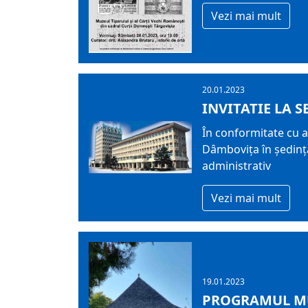
Vezi mai mult
20.01.2023
INVITATIE LA S
În conformitate cu ar
Dâmboviţa în şedinţă 
administrativ
Vezi mai mult
19.01.2023
PROGRAMUL MU