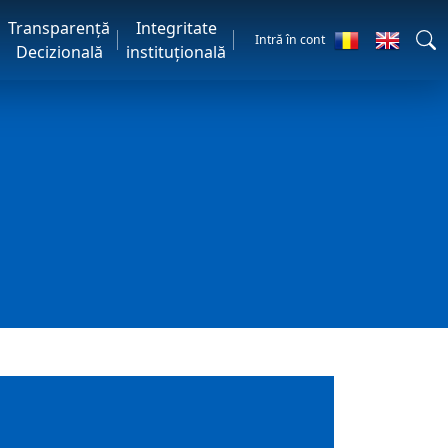
Transparență
Integritate
Intră în cont
Decizională
instituțională