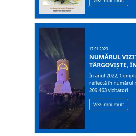
Vezi mai mult
17.01.2023
NUMĂRUL VIZI
TÂRGOVIŞTE, ÎN
În anul 2022, Comple
reflectă în numărul 
209.463 vizitatori
Vezi mai mult