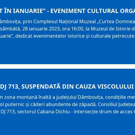
T ÎN IANUARIE” - EVENIMENT CULTURAL ORG
Dâmbovița, prin Complexul Național Muzeal „Curtea Domneasc
ă sâmbătă, 28 ianuarie 2023, ora 16:00, la Muzeul de Istorie 
uarie”, dedicat evenimentelor istorice și culturale petrecute
 DJ 713, SUSPENDATĂ DIN CAUZA VISCOLULUI
în zona montană înaltă a județului Dâmbovița, condițiile me
col puternic și căderi abundente de zăpadă, Consiliul Județe
pe DJ 713, sectorul Cabana Dichiu - intersecție drum de acces