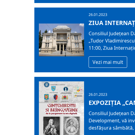
26.01.2023
ZIUA INTERNA
Consiliul Județean 
„Tudor Vladimirescu
11:00, Ziua Interna
Vezi mai mult
26.01.2023
EXPOZIȚIA „CA
Consiliul Județean 
Development, vă invit
desfășura sâmbătă, 2