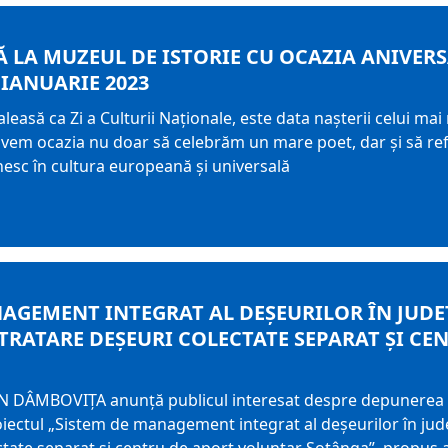
Ă LA MUZEUL DE ISTORIE CU OCAZIA ANIVERSĂ
 IANUARIE 2023
 aleasă ca Zi a Culturii Naţionale, este data naşterii celui 
 avem ocazia nu doar să celebrăm un mare poet, dar şi să refl
esc în cultura europeană și universală
AGEMENT INTEGRAT AL DEȘEURILOR ÎN JUDE
 TRATARE DEȘEURI COLECTATE SEPARAT ȘI C
 DÂMBOVIȚA anunță publicul interesat despre depunerea r
iectul „Sistem de management integrat al deșeurilor în județ