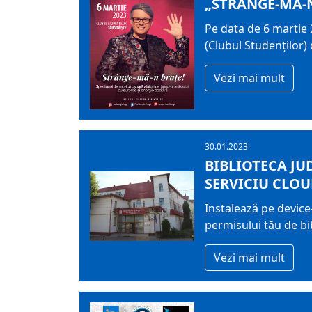
„STRÂNGE-MĂ-N
Pe data de 6 martie 
(Clubul Studenților)
Vezi mai mult
30.01.2023
BIBLIOTECA JU
SERVICIU CLOU
Instalează pe device-
permisului tău de bib
Vezi mai mult