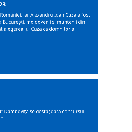
23
 României, iar Alexandru Ioan Cuza a fost
la București, moldovenii și muntenii din
ât alegerea lui Cuza ca domnitor al
escu” Dâmboviţa se desfăşoară concursul
r”.