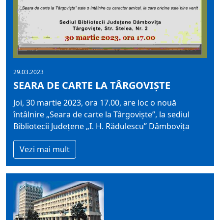
29.03.2023
SEARA DE CARTE LA TÂRGOVIŞTE
Joi, 30 martie 2023, ora 17.00, are loc o nouă
întâlnire „Seara de carte la Târgovişte”, la sediul
Bibliotecii Judeţene „I. H. Rădulescu” Dâmboviţa
Vezi mai mult