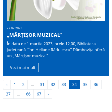
27.02.2023
„MĂRȚIȘOR MUZICAL”
În data de 1 martie 2023, orele 12,00, Biblioteca
Județeană ”Ion Heliade Rădulescu” Dâmbovița oferă
un „Mărțișor muzical”
Vezi mai mult
‹
1
2
...
31
32
33
34
35
36
37
...
66
67
›