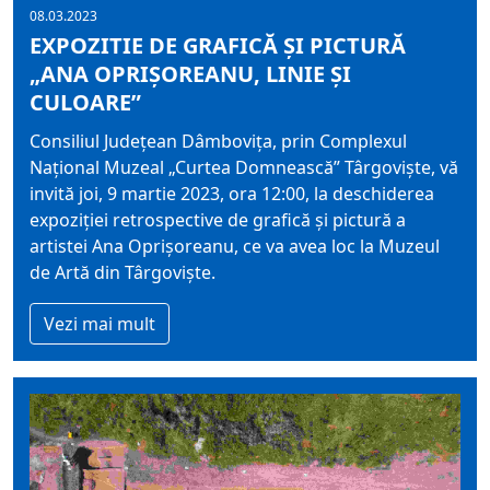
08.03.2023
EXPOZITIE DE GRAFICĂ ȘI PICTURĂ
„ANA OPRIȘOREANU, LINIE ȘI
CULOARE”
Consiliul Județean Dâmbovița, prin Complexul
Național Muzeal „Curtea Domnească” Târgoviște, vă
invită joi, 9 martie 2023, ora 12:00, la deschiderea
expoziției retrospective de grafică și pictură a
artistei Ana Oprișoreanu, ce va avea loc la Muzeul
de Artă din Târgoviște.
Vezi mai mult