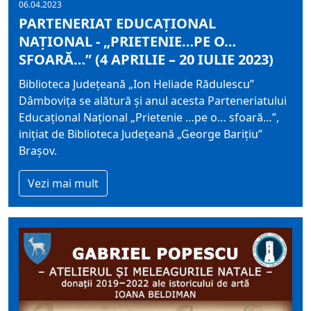
06.04.2023
PARTENERIAT EDUCAȚIONAL
NAȚIONAL - „PRIETENIE…PE O…
SFOARĂ…” (4 APRILIE – 20 IULIE 2023)
Biblioteca Județeană „Ion Heliade Rădulescu”
Dâmbovița se alătură și anul acesta Parteneriatului
Educațional Național „Prietenie …pe o… sfoară…”,
inițiat de Biblioteca Județeană „George Barițiu”
Brașov.
Vezi mai mult