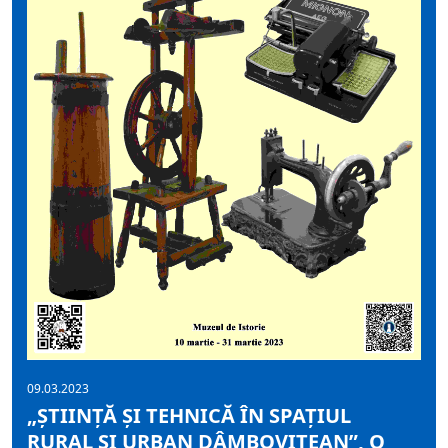
09.03.2023
„ȘTIINȚĂ ȘI TEHNICĂ ÎN SPAȚIUL
RURAL ȘI URBAN DÂMBOVIȚEAN”, O