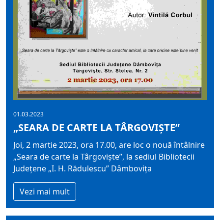
01.03.2023
„SEARA DE CARTE LA TÂRGOVIŞTE”
Joi, 2 martie 2023, ora 17.00, are loc o nouă întâlnire
„Seara de carte la Târgovişte”, la sediul Bibliotecii
Judeţene „I. H. Rădulescu” Dâmboviţa
Vezi mai mult