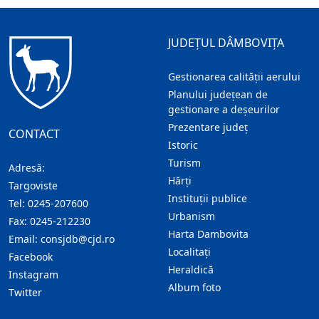
JUDEȚUL DÂMBOVIȚA
Gestionarea calității aerului
Planului județean de
gestionare a deșeurilor
Prezentare judeţ
CONTACT
Istoric
Turism
Adresă:
Hărţi
Targoviste
Instituţii publice
Tel:
0245-207600
Urbanism
Fax:
0245-212230
Harta Dambovita
Email:
consjdb@cjd.ro
Localitaţi
Facebook
Heraldică
Instagram
Album foto
Twitter