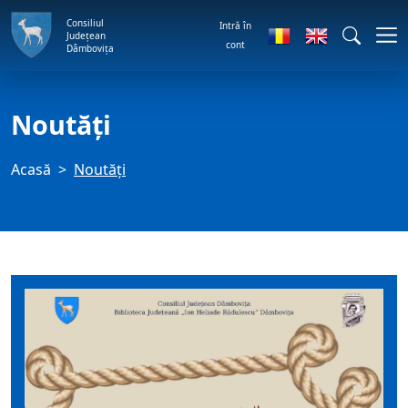
Consiliul
Intră în
Județean
cont
Dâmbovița
Noutăți
Acasă
Noutăți