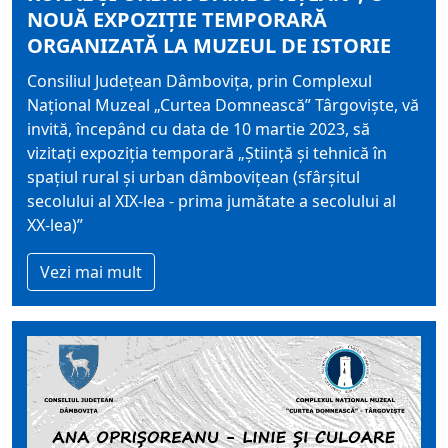
NOUĂ EXPOZIȚIE TEMPORARĂ
ORGANIZATĂ LA MUZEUL DE ISTORIE
Consiliul Județean Dâmbovița, prin Complexul
Național Muzeal „Curtea Domnească” Târgoviște, vă
invită, începând cu data de 10 martie 2023, să
vizitați expoziția temporară „Știință și tehnică în
spațiul rural și urban dâmbovițean (sfârșitul
secolului al XIX-lea - prima jumătate a secolului al
XX-lea)”
Vezi mai mult