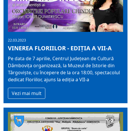
22.03.2023
VINEREA FLORIILOR - EDIȚIA A VII-A
Pe data de 7 aprilie, Centrul Județean de Cultură
Dâmbovița organizează, la Muzeul de Istorie din
Târgoviște, cu începere de la ora 18:00, spectacolul
dedicat Floriilor, ajuns la ediția a VII-a
Vezi mai mult