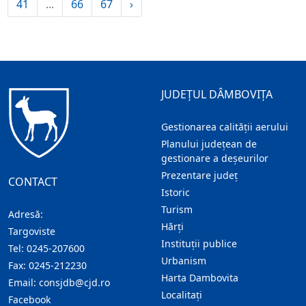
41
...
66
67
›
JUDEȚUL DÂMBOVIȚA
Gestionarea calității aerului
Planului județean de
gestionare a deșeurilor
Prezentare judeţ
CONTACT
Istoric
Turism
Adresă:
Hărţi
Targoviste
Instituţii publice
Tel:
0245-207600
Urbanism
Fax:
0245-212230
Harta Dambovita
Email:
consjdb@cjd.ro
Localitaţi
Facebook