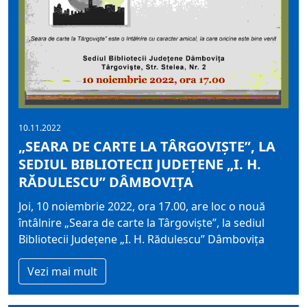
10.11.2022
„SEARA DE CARTE LA TÂRGOVIŞTE”, LA
SEDIUL BIBLIOTECII JUDEŢENE „I. H.
RĂDULESCU” DÂMBOVIŢA
Joi, 10 noiembrie 2022, ora 17.00, are loc o nouă
întâlnire „Seara de carte la Târgovişte”, la sediul
Bibliotecii Judeţene „I. H. Rădulescu” Dâmboviţa
Vezi mai mult