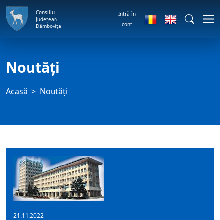
Consiliul
Intră în
Județean
cont
Dâmbovița
Noutăți
Acasă
Noutăți
21.11.2022