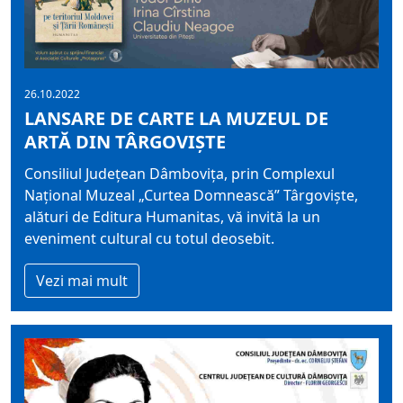
26.10.2022
LANSARE DE CARTE LA MUZEUL DE
ARTĂ DIN TÂRGOVIȘTE
Consiliul Județean Dâmbovița, prin Complexul
Național Muzeal „Curtea Domnească” Târgoviște,
alături de Editura Humanitas, vă invită la un
eveniment cultural cu totul deosebit.
Vezi mai mult