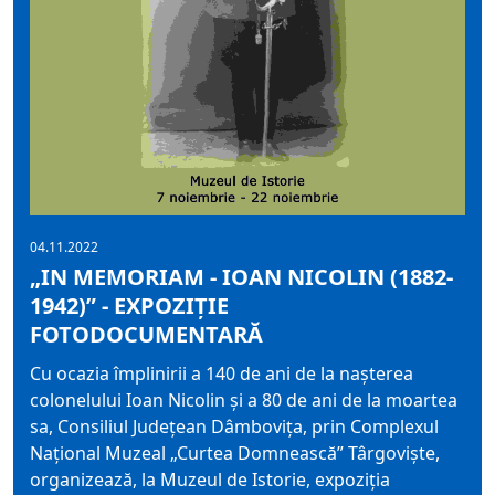
04.11.2022
„IN MEMORIAM - IOAN NICOLIN (1882-
1942)” - EXPOZIȚIE
FOTODOCUMENTARĂ
Cu ocazia împlinirii a 140 de ani de la naşterea
colonelului Ioan Nicolin şi a 80 de ani de la moartea
sa, Consiliul Județean Dâmbovița, prin Complexul
Național Muzeal „Curtea Domnească” Târgoviște,
organizează, la Muzeul de Istorie, expoziția