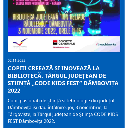
02.11.2022
COPIII CREEAZĂ ȘI INOVEAZĂ LA
BIBLIOTECĂ. TÂRGUL JUDEȚEAN DE
ȘTIINȚĂ „CODE KIDS FEST” DÂMBOVIȚA
2022
Copii pasionați de știință și tehnologie din județul
Dâmbovița își dau întâlnire, joi, 3 noiembrie, la
Târgoviște, la Târgul Județean de Știință CODE KIDS
FEST Dâmbovița 2022.