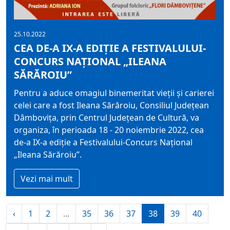
25.10.2022
CEA DE-A IX-A EDIŢIE A FESTIVALULUI-
CONCURS NAȚIONAL „ILEANA
SĂRĂROIU”
Pentru a aduce omagiul binemeritat vieţii şi carierei
celei care a fost Ileana Sărăroiu, Consiliul Județean
Dâmbovița, prin Centrul Judeţean de Cultură, va
organiza, în perioada 18 - 20 noiembrie 2022, cea
de-a IX-a ediţie a Festivalului-Concurs Național
„Ileana Sărăroiu”.
Vezi mai mult
‹
1
2
...
35
36
37
38
39
40