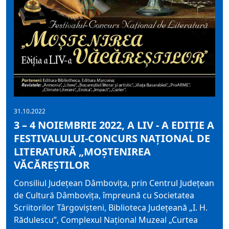
31.10.2022
3 – 4 NOIEMBRIE 2022, A LIV - A EDIŢIE A
FESTIVALULUI-CONCURS NAŢIONAL DE
LITERATURĂ „MOŞTENIREA
VĂCĂREŞTILOR
Consiliul Judeţean Dâmboviţa, prin Centrul Judeţean
de Cultură Dâmboviţa, împreună cu Societatea
Scriitorilor Târgovişteni, Biblioteca Judeţeană „I. H.
Rădulescu”, Complexul Național Muzeal „Curtea