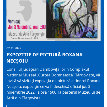
02.11.2022
EXPOZIȚIE DE PICTURĂ ROXANA
NECȘOIU
Consiliul Județean Dâmbovița, prin Complexul
Național Muzeal „Curtea Domnească” Târgoviște, vă
invită să vizitați expoziţia de pictură a tinerei Roxana
Necșoiu, expoziție ce va fi deschisă oficial joi, 3
noiembrie 2022, la ora 1500, la parterul Muzeului de
Artă din Târgovişte.