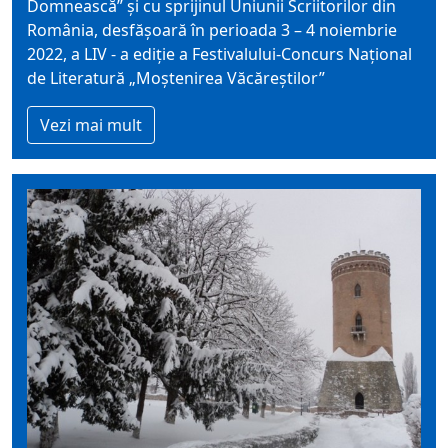
Domnească” şi cu sprijinul Uniunii Scriitorilor din
România, desfăşoară în perioada 3 – 4 noiembrie
2022, a LIV - a ediţie a Festivalului-Concurs Naţional
de Literatură „Moştenirea Văcăreştilor”
Vezi mai mult