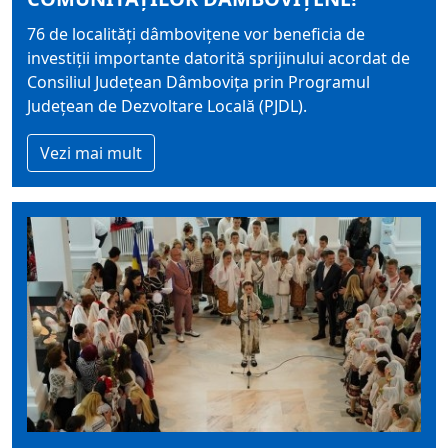
76 de localități dâmbovițene vor beneficia de
investiții importante datorită sprijinului acordat de
Consiliul Județean Dâmbovița prin Programul
Județean de Dezvoltare Locală (PJDL).
Vezi mai mult