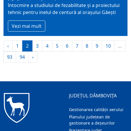
întocmire a studiului de fezabilitate și a proiectului
tehnic pentru inelul de centură al orașului Găești
Vezi mai mult
‹
1
2
3
4
5
6
7
8
9
10
...
93
94
›
JUDEȚUL DÂMBOVIȚA
Gestionarea calității aerului
Planului județean de
gestionare a deșeurilor
Prezentare judeţ