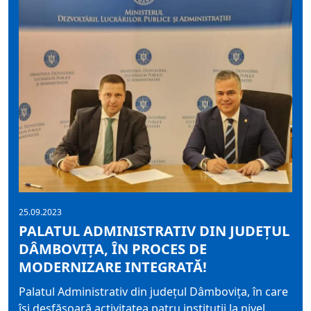
25.09.2023
PALATUL ADMINISTRATIV DIN JUDEȚUL
DÂMBOVIȚA, ÎN PROCES DE
MODERNIZARE INTEGRATĂ!
Palatul Administrativ din județul Dâmbovița, în care
își desfășoară activitatea patru instituții la nivel