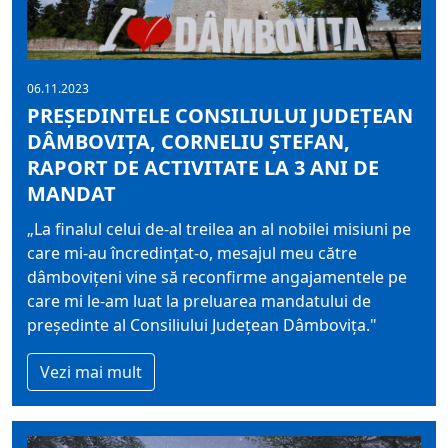
06.11.2023
PREȘEDINTELE CONSILIULUI JUDEȚEAN
DÂMBOVIȚA, CORNELIU ȘTEFAN,
RAPORT DE ACTIVITATE LA 3 ANI DE
MANDAT
„La finalul celui de-al treilea an al nobilei misiuni pe
care mi-au încredințat-o, mesajul meu către
dâmbovițeni vine să reconfirme angajamentele pe
care mi le-am luat la preluarea mandatului de
președinte al Consiliului Județean Dâmbovița."
Vezi mai mult