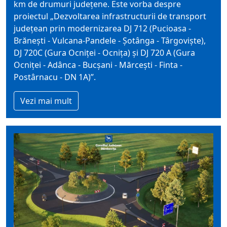
km de drumuri județene. Este vorba despre
proiectul „Dezvoltarea infrastructurii de transport
județean prin modernizarea DJ 712 (Pucioasa -
Brănești - Vulcana-Pandele - Șotânga - Târgoviște),
DJ 720C (Gura Ocniței - Ocnița) și DJ 720 A (Gura
Ocniței - Adânca - Bucșani - Mărcești - Finta -
Postârnacu - DN 1A)”.
Vezi mai mult