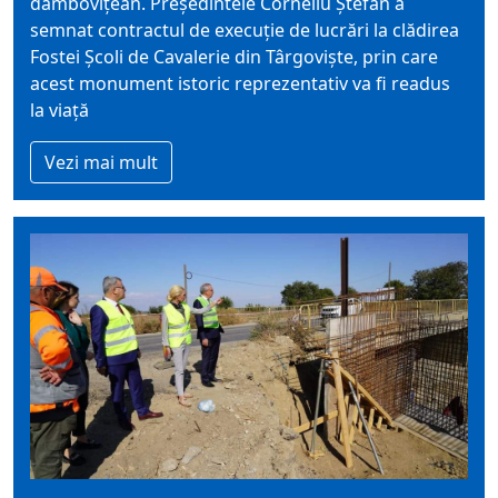
dâmbovițean. Președintele Corneliu Ștefan a
semnat contractul de execuție de lucrări la clădirea
Fostei Școli de Cavalerie din Târgoviște, prin care
acest monument istoric reprezentativ va fi readus
la viață
Vezi mai mult