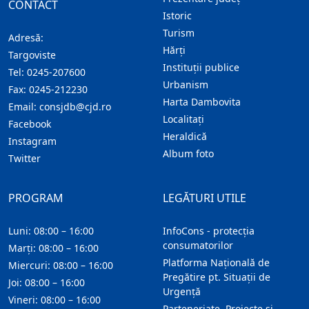
CONTACT
Istoric
Turism
Adresă:
Hărţi
Targoviste
Instituţii publice
Tel:
0245-207600
Urbanism
Fax:
0245-212230
Harta Dambovita
Email:
consjdb@cjd.ro
Localitaţi
Facebook
Heraldică
Instagram
Album foto
Twitter
PROGRAM
LEGĂTURI UTILE
Luni: 08:00 – 16:00
InfoCons - protecția
consumatorilor
Marți: 08:00 – 16:00
Platforma Națională de
Miercuri: 08:00 – 16:00
Pregătire pt. Situații de
Joi: 08:00 – 16:00
Urgență
Vineri: 08:00 – 16:00
Parteneriate, Proiecte și