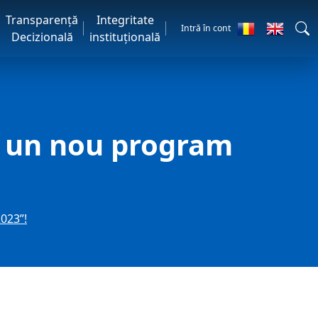
Transparență
Integritate
Intră în cont
Decizională
instituțională
u un nou program
023”!