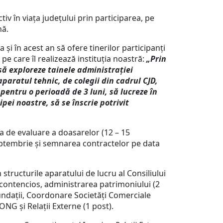
tiv în viața județului prin participarea, pe
nă.
și în acest an să ofere tinerilor participanți
pe care îl realizează instituția noastră:
„Prin
 să exploreze tainele administrației
paratul tehnic, de colegii din cadrul CJD,
pentru o perioadă de 3 luni, să lucreze în
pei noastre, să se înscrie potrivit
a de evaluare a doasarelor (12 – 15
septembrie și semnarea contractelor pe data
în structurile aparatului de lucru al Consiliului
 contencios, administrarea patrimoniului (2
, Fundații, Coordonare Societăți Comerciale
 ONG și Relații Externe (1 post).