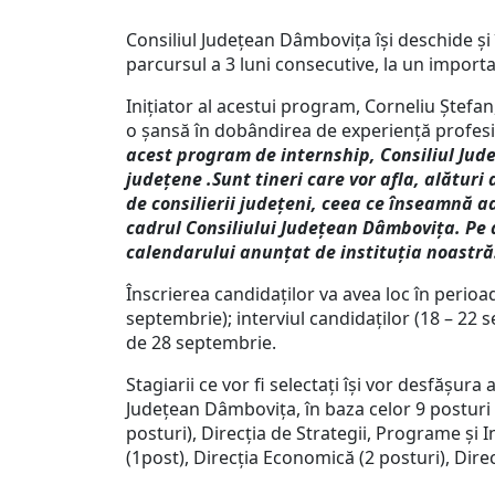
Consiliul Județean Dâmbovița își deschide și î
parcursul a 3 luni consecutive, la un impor
Inițiator al acestui program, Corneliu Ștefan
o șansă în dobândirea de experiență profesion
acest program de internship, Consiliul Jud
județene .
Sunt tineri care vor afla, alătur
de consilierii județeni, ceea ce înseamnă a
cadrul Consiliului Județean Dâmbovița. Pe ac
calendarului anunțat de instituția noastră
Înscrierea candidaților va avea loc în perio
septembrie); interviul candidaților (18 – 22
de 28 septembrie.
Stagiarii ce vor fi selectați își vor desfășura
Județean Dâmbovița, în baza celor 9 posturi 
posturi), Direcția de Strategii, Programe și I
(1post), Direcția Economică (2 posturi), Direc