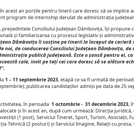
n acest an porțile pentru tinerii care doresc să se implice ac
tant program de internship derulat de administrația județea
, președintele Consiliului Județean Dâmbovița, își propune ca 
ală și familiarizarea cu procesul legislativ și administrativ 
ețean Dâmbovița îi
susține pe tinerii la început de carieră
i de noi, de conducerea Consiliului Județean Dâmbovița, de a
dministrația publică județeană. Este o șansă pentru ei, ca 
eastă cale, invit pe toți cei care doresc să se alăture echi
!”
.
ada
1 – 11 septembrie 2023
, etapă ce va fi urmată de perioad
 septembrie); publicarea candidaților admiși pe data de 25 
 activitatea, în perioada
1 octombrie - 31 decembrie 2023
, 
alocate și în acest an, după cum urmează: Direcția juridică,
nvestiții (1 post), Serviciul Tineret, Sport, Turism, Asociații
ția Tehnică (2 posturi) și Serviciul Imagine, Relații cu presa,