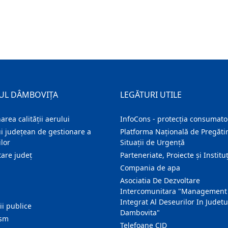
UL DÂMBOVIȚA
LEGĂTURI UTILE
area calității aerului
InfoCons - protecția consumator
i județean de gestionare a
Platforma Națională de Pregătir
lor
Situații de Urgență
are judeţ
Parteneriate, Proiecte și Instituț
Compania de apa
Asociatia De Dezvoltare
Intercomunitara "Management
Integrat Al Deseurilor In Judetu
ţii publice
Dambovita"
ism
Telefoane CJD