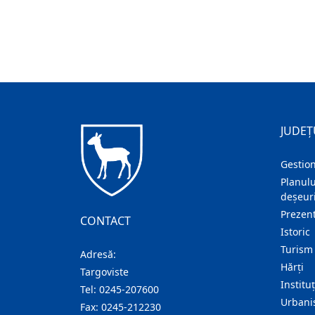
JUDEȚ
Gestion
Planulu
deșeuri
Prezent
CONTACT
Istoric
Turism
Adresă:
Hărţi
Targoviste
Institu
Tel:
0245-207600
Urban
Fax:
0245-212230