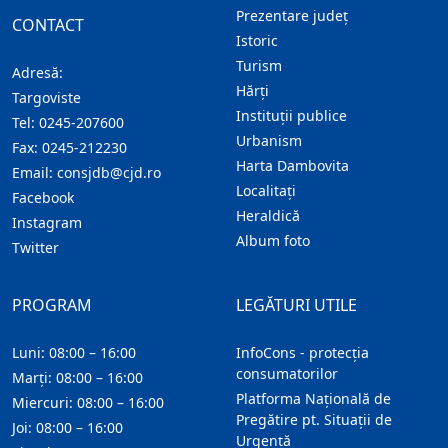
Prezentare judeţ
CONTACT
Istoric
Turism
Adresă:
Hărţi
Targoviste
Instituţii publice
Tel:
0245-207600
Urbanism
Fax:
0245-212230
Harta Dambovita
Email:
consjdb@cjd.ro
Localitaţi
Facebook
Heraldică
Instagram
Album foto
Twitter
PROGRAM
LEGĂTURI UTILE
Luni: 08:00 – 16:00
InfoCons - protecția
consumatorilor
Marți: 08:00 – 16:00
Platforma Națională de
Miercuri: 08:00 – 16:00
Pregătire pt. Situații de
Joi: 08:00 – 16:00
Urgență