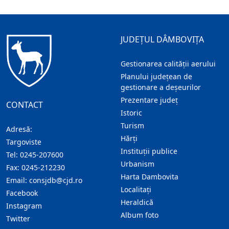
JUDEȚUL DÂMBOVIȚA
Gestionarea calității aerului
Planului județean de
gestionare a deșeurilor
Prezentare judeţ
CONTACT
Istoric
Turism
Adresă:
Hărţi
Targoviste
Instituţii publice
Tel:
0245-207600
Urbanism
Fax:
0245-212230
Harta Dambovita
Email:
consjdb@cjd.ro
Localitaţi
Facebook
Heraldică
Instagram
Album foto
Twitter