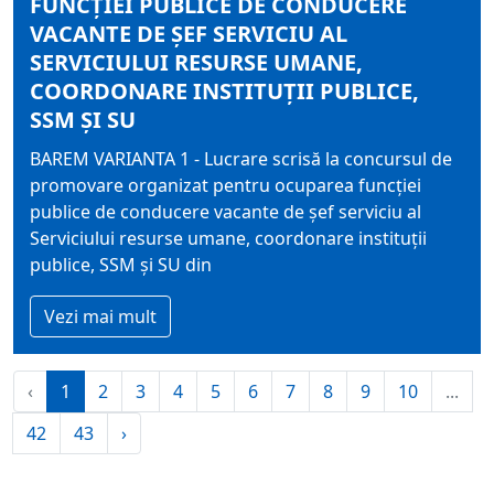
FUNCŢIEI PUBLICE DE CONDUCERE
VACANTE DE ŞEF SERVICIU AL
SERVICIULUI RESURSE UMANE,
COORDONARE INSTITUŢII PUBLICE,
SSM ŞI SU
BAREM VARIANTA 1 - Lucrare scrisă la concursul de
promovare organizat pentru ocuparea funcţiei
publice de conducere vacante de şef serviciu al
Serviciului resurse umane, coordonare instituţii
publice, SSM şi SU din
Vezi mai mult
‹
1
2
3
4
5
6
7
8
9
10
...
42
43
›