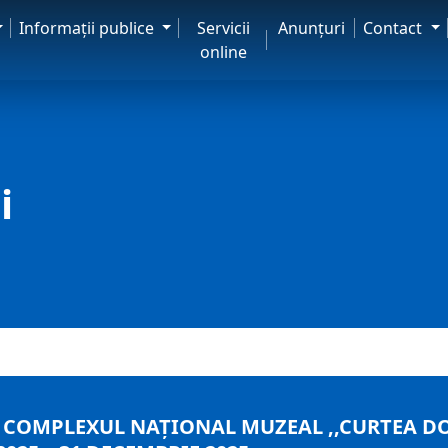
Informaţii publice
Servicii
Anunţuri
Contact
online
i
U COMPLEXUL NAȚIONAL MUZEAL ,,CURTEA D