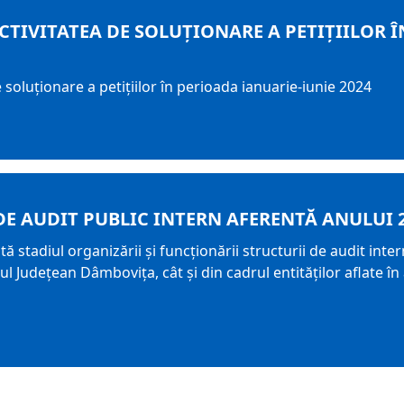
CTIVITATEA DE SOLUȚIONARE A PETIȚIILOR Î
oluționare a petițiilor în perioada ianuarie-iunie 2024
DE AUDIT PUBLIC INTERN AFERENTĂ ANULUI 
ă stadiul organizării şi funcţionării structurii de audit int
l Judeţean Dâmboviţa, cât şi din cadrul entităţilor aflate î