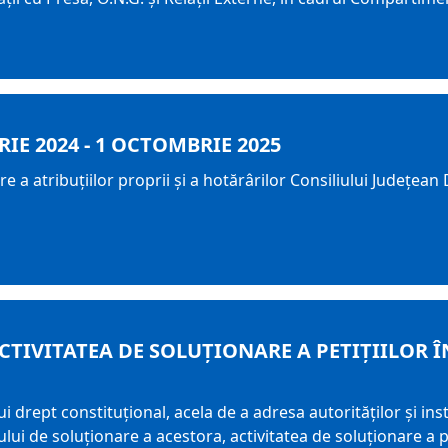
E 2024 - 1 OCTOMBRIE 2025
ire a atribuțiilor proprii şi a hotărârilor Consiliului Județe
CTIVITATEA DE SOLUȚIONARE A PETIȚIILOR Î
ui drept constituțional, acela de a adresa autorităților și ins
i de soluționare a acestora, activitatea de soluționare a pe