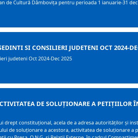
țean de Cultură Dâmboviţa pentru perioada 1 ianuarie-31 de
EDINTI SI CONSILIERI JUDETENI OCT 2024-DE
lieri judeteni Oct 2024-Dec 2025
CTIVITATEA DE SOLUȚIONARE A PETIȚIILOR Î
ui drept constituțional, acela de a adresa autorităților și ins
i de soluționare a acestora, activitatea de soluționare a pe
ții cu Presa, O.N.G. și Relații Externe, în cadrul Compartiment