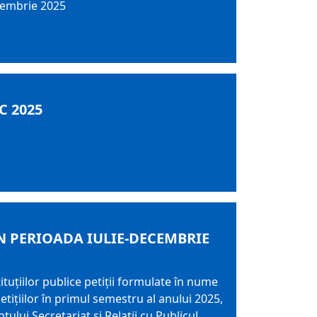
cembrie 2025
C 2025
N PERIOADA IULIE-DECEMBRIE
tituțiilor publice petiții formulate în nume
tițiilor în primul semestru al anului 2025,
ului Secretariat și Relații cu Publicul.