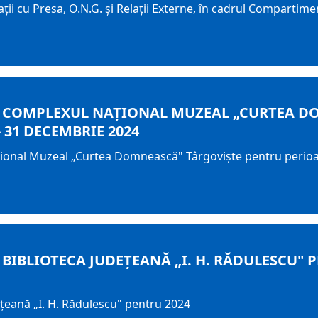
ții cu Presa, O.N.G. și Relații Externe, în cadrul Compartiment
U COMPLEXUL NAŢIONAL MUZEAL „CURTEA D
 31 DECEMBRIE 2024
ţional Muzeal „Curtea Domnească" Târgovişte pentru perioa
BIBLIOTECA JUDEŢEANĂ „I. H. RĂDULESCU" 
eţeană „I. H. Rădulescu" pentru 2024