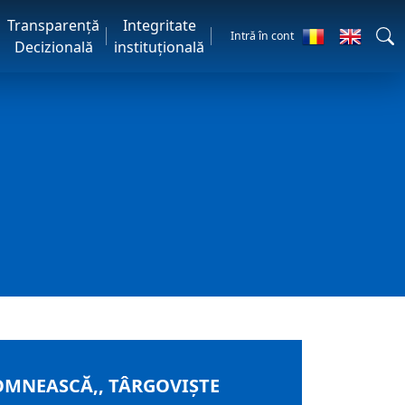
Transparență
Integritate
Intră în cont
Decizională
instituțională
OMNEASCĂ,, TÂRGOVIȘTE