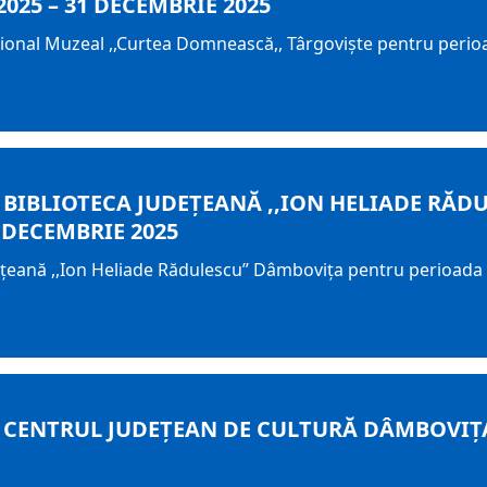
025 – 31 DECEMBRIE 2025
țional Muzeal ,,Curtea Domnească,, Târgoviște pentru perio
 BIBLIOTECA JUDEȚEANĂ ,,ION HELIADE RĂ
 DECEMBRIE 2025
dețeană ,,Ion Heliade Rădulescu” Dâmbovița pentru perioada
U CENTRUL JUDEȚEAN DE CULTURĂ DÂMBOVIŢ