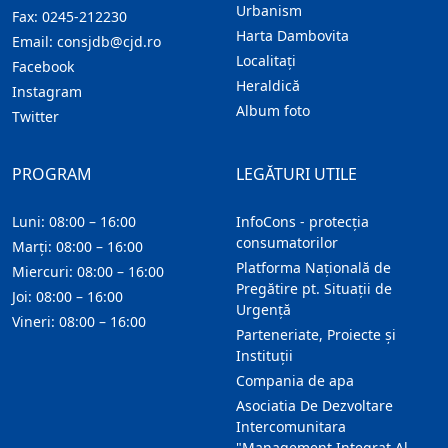
Urbanism
Fax:
0245-212230
Harta Dambovita
Email:
consjdb@cjd.ro
Localitaţi
Facebook
Heraldică
Instagram
Album foto
Twitter
PROGRAM
LEGĂTURI UTILE
Luni: 08:00 – 16:00
InfoCons - protecția
consumatorilor
Marți: 08:00 – 16:00
Platforma Națională de
Miercuri: 08:00 – 16:00
Pregătire pt. Situații de
Joi: 08:00 – 16:00
Urgență
Vineri: 08:00 – 16:00
Parteneriate, Proiecte și
Instituții
Compania de apa
Asociatia De Dezvoltare
Intercomunitara
"Management Integrat Al