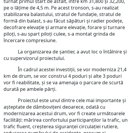
turnat primul start de asfalt, între km 31,800 și 32,200,
pe o lățime de 4,5 m. Pe acest tronson, s-au realizat
stabilizarea balastului, stratul de fundație, stratul de
formă din balast, s-au făcut săpături și radier podețe,
decofrare elevație și armare elevație, forare și turnare
piloți, s-au spart piloți culee, s-a montat grinda de
încercare compresiune.
La organizarea de șantier, a avut loc o întâlnire și
cu supervizorul proiectului.
În cadrul acestei investiții, se vor moderniza 21,4
km de drum, se vor construi 4 poduri și alte 3 poduri
vor fi reabilitate, și se va amenaja o parcare de scurtă
durată pe ambele părți.
Proiectul este unul dintre cele mai importante și
așteptate de dâmbovițeni deoarece, odată cu
modernizarea acestui drum, vor fi create următoarele
facilități: mărirea confortului participanților la trafic, un
trafic fluent, creșterea siguranței circulației rutiere,