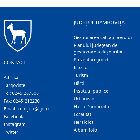
JUDEȚUL DÂMBOVIȚA
Gestionarea calității aerului
Planului județean de
gestionare a deșeurilor
Prezentare judeţ
CONTACT
Istoric
Turism
Adresă:
Hărţi
Targoviste
Instituţii publice
Tel:
0245-207600
Urbanism
Fax:
0245-212230
Harta Dambovita
Email:
consjdb@cjd.ro
Localitaţi
Facebook
Heraldică
Instagram
Album foto
Twitter