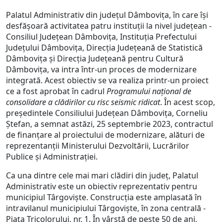
Palatul Administrativ din județul Dâmbovița, în care își
desfășoară activitatea patru instituții la nivel județean -
Consiliul Judeţean Dâmboviţa, Instituția Prefectului
Județului Dâmbovița, Direcția Județeană de Statistică
Dâmbovița și Direcția Județeană pentru Cultură
Dâmbovița, va intra într-un proces de modernizare
integrată. Acest obiectiv se va realiza printr-un proiect
ce a fost aprobat în cadrul
Programului național de
consolidare a clădirilor cu risc seismic ridicat
. În acest scop,
președintele Consiliului Județean Dâmbovița, Corneliu
Ștefan, a semnat astăzi, 25 septembrie 2023, contractul
de finanțare al proiectului de modernizare, alături de
reprezentanții Ministerului Dezvoltării, Lucrărilor
Publice și Administrației.
Ca una dintre cele mai mari clădiri din județ, Palatul
Administrativ este un obiectiv reprezentativ pentru
municipiul Târgoviște. Construcția este amplasată în
intravilanul municipiului Târgoviște, în zona centrală -
Piața Tricolorului, nr. 1. În vârstă de peste 50 de ani,