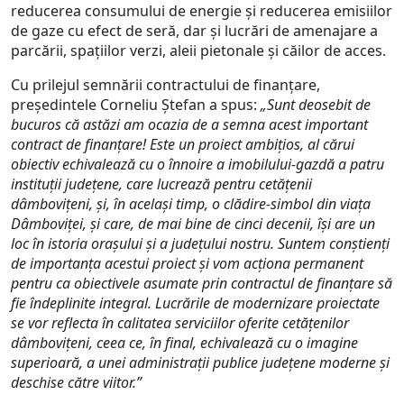
reducerea consumului de energie și reducerea emisiilor
de gaze cu efect de seră, dar și lucrări de amenajare a
parcării, spațiilor verzi, aleii pietonale și căilor de acces.
Cu prilejul semnării contractului de finanțare,
președintele Corneliu Ștefan a spus:
„Sunt deosebit de
bucuros că astăzi am ocazia de a semna acest important
contract de finanțare! Este un proiect ambițios, al cărui
obiectiv echivalează cu o înnoire a imobilului-gazdă a patru
instituții județene, care lucrează pentru cetățenii
dâmbovițeni, și, în același timp, o clădire-simbol din viața
Dâmboviței, și care, de mai bine de cinci decenii, își are un
loc în istoria orașului și a județului nostru. Suntem conștienți
de importanța acestui proiect și vom acționa permanent
pentru ca obiectivele asumate prin contractul de finanțare să
fie îndeplinite integral. Lucrările de modernizare proiectate
se vor reflecta în calitatea serviciilor oferite cetățenilor
dâmbovițeni, ceea ce, în final, echivalează cu o imagine
superioară, a unei administrații publice județene moderne și
deschise către viitor.”