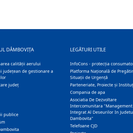
UL DÂMBOVIȚA
LEGĂTURI UTILE
area calității aerului
InfoCons - protecția consumator
i județean de gestionare a
Platforma Națională de Pregătir
lor
Situații de Urgență
are judeţ
Parteneriate, Proiecte și Instituț
Compania de apa
Asociatia De Dezvoltare
Intercomunitara "Management
Integrat Al Deseurilor In Judetu
ţii publice
Dambovita"
ism
Telefoane CJD
Dambovita