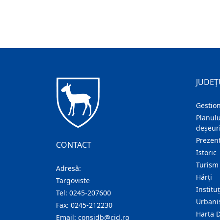
JUDEȚ
Gestion
Planulu
deșeuri
Prezent
CONTACT
Istoric
Turism
Adresă:
Hărţi
Targoviste
Institu
Tel:
0245-207600
Urban
Fax:
0245-212230
Harta 
Email:
consjdb@cjd.ro