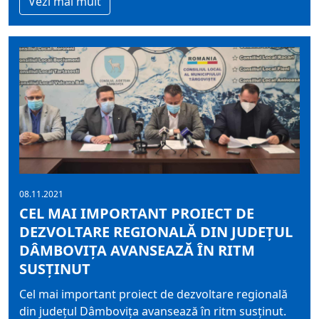
Vezi mai mult
08.11.2021
CEL MAI IMPORTANT PROIECT DE
DEZVOLTARE REGIONALĂ DIN JUDEȚUL
DÂMBOVIȚA AVANSEAZĂ ÎN RITM
SUSȚINUT
Cel mai important proiect de dezvoltare regională
din județul Dâmbovița avansează în ritm susținut.