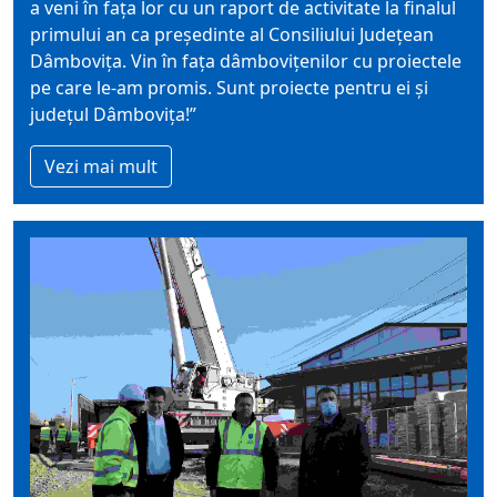
a veni în fața lor cu un raport de activitate la finalul
primului an ca președinte al Consiliului Județean
Dâmbovița. Vin în fața dâmbovițenilor cu proiectele
pe care le-am promis. Sunt proiecte pentru ei și
județul Dâmbovița!”
Vezi mai mult