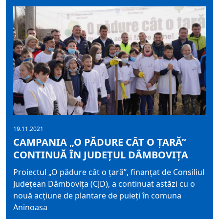
19.11.2021
CAMPANIA „O PĂDURE CÂT O ȚARĂ”
CONTINUĂ ÎN JUDEȚUL DÂMBOVIȚA
Proiectul „O pădure cât o țară”, finanțat de Consiliul
Județean Dâmbovița (CJD), a continuat astăzi cu o
nouă acțiune de plantare de puieți în comuna
Aninoasa