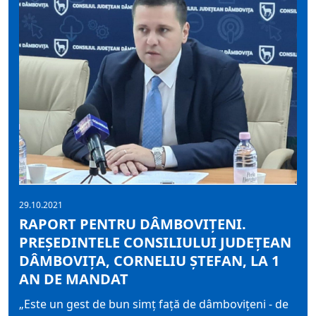
29.10.2021
RAPORT PENTRU DÂMBOVIȚENI.
PREȘEDINTELE CONSILIULUI JUDEȚEAN
DÂMBOVIȚA, CORNELIU ȘTEFAN, LA 1
AN DE MANDAT
„Este un gest de bun simț față de dâmbovițeni - de