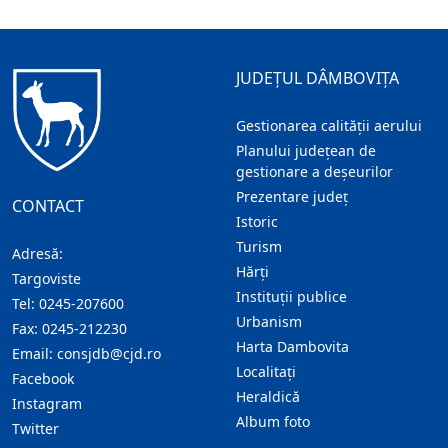
JUDEȚUL DÂMBOVIȚA
Gestionarea calității aerului
Planului județean de
gestionare a deșeurilor
Prezentare judeţ
CONTACT
Istoric
Turism
Adresă:
Hărţi
Targoviste
Instituţii publice
Tel:
0245-207600
Urbanism
Fax:
0245-212230
Harta Dambovita
Email:
consjdb@cjd.ro
Localitaţi
Facebook
Heraldică
Instagram
Album foto
Twitter