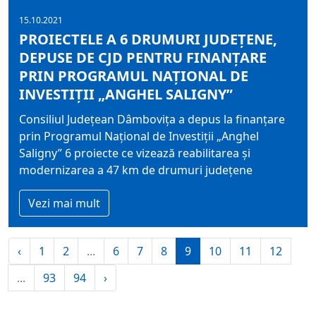
15.10.2021
PROIECTELE A 6 DRUMURI JUDEȚENE,
DEPUSE DE CJD PENTRU FINANȚARE
PRIN PROGRAMUL NAȚIONAL DE
INVESTIȚII „ANGHEL SALIGNY”
Consiliul Județean Dâmbovița a depus la finanțare
prin Programul Național de Investiții „Anghel
Saligny” 6 proiecte ce vizează reabilitarea și
modernizarea a 47 km de drumuri județene
Vezi mai mult
‹
1
2
...
6
7
8
9
10
11
12
...
93
94
›