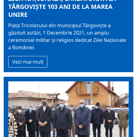
TÂRGOVIȘTE 103 ANI DE LA MAREA
UNIRE
Piața Tricolorului din municipiul Târgoviște a
găzduit astăzi, 1 Decembrie 2021, un amplu
ceremonial militar și religios dedicat Zilei Naționale
a României.
Vezi mai mult