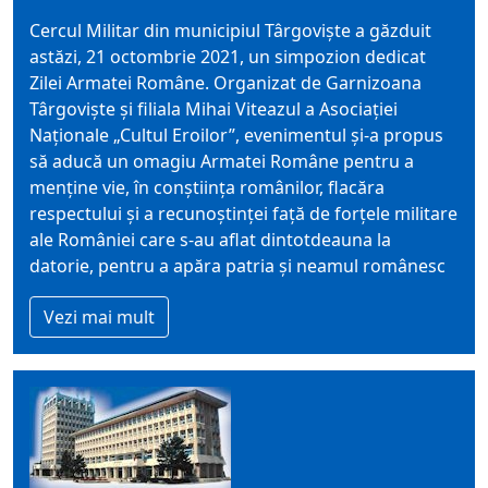
Cercul Militar din municipiul Târgoviște a găzduit
astăzi, 21 octombrie 2021, un simpozion dedicat
Zilei Armatei Române. Organizat de Garnizoana
Târgoviște și filiala Mihai Viteazul a Asociației
Naționale „Cultul Eroilor”, evenimentul și-a propus
să aducă un omagiu Armatei Române pentru a
menține vie, în conștiința românilor, flacăra
respectului și a recunoștinței față de forțele militare
ale României care s-au aflat dintotdeauna la
datorie, pentru a apăra patria și neamul românesc
Vezi mai mult