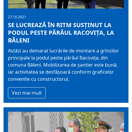
27.10.2021
SE LUCREAZĂ ÎN RITM SUSȚINUT LA
PODUL PESTE PÂRÂUL RACOVIȚA, LA
BĂLENI
Astăzi au demarat lucrările de montare a grinzilor
principale la podul peste pârâul Racovița, din
comuna Băleni. Mobilizarea de șantier este bună,
iar activitatea se desfășoară conform graficelor
convenite cu constructorul.
Vezi mai mult