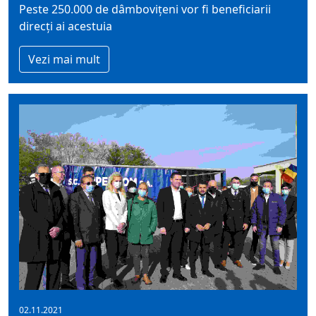
Peste 250.000 de dâmbovițeni vor fi beneficiarii
direcți ai acestuia
Vezi mai mult
02.11.2021