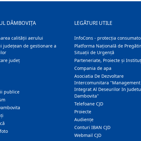
UL DÂMBOVIȚA
LEGĂTURI UTILE
area calității aerului
InfoCons - protecția consumator
i județean de gestionare a
Platforma Națională de Pregătir
lor
Situații de Urgență
are judeţ
Parteneriate, Proiecte și Instituț
Compania de apa
Asociatia De Dezvoltare
Intercomunitara "Management
Integrat Al Deseurilor In Judetu
ţii publice
Dambovita"
ism
Telefoane CJD
Dambovita
Proiecte
ţi
Audienţe
ică
Conturi IBAN CJD
foto
Webmail CJD