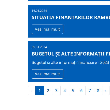
16.01.2024
SITUATIA FINANTARILOR RAMBUR
Vezi mai mult
09.01.2024
BUGETUL ŞI ALTE INFORMAȚII F
Bugetul şi alte informații financiare - 2023
Vezi mai mult
‹
1
2
3
4
5
6
7
8
›