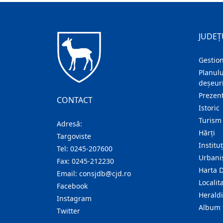
JUDEȚ
Gestion
Planulu
deșeuri
Prezent
CONTACT
Istoric
Turism
Adresă:
Hărţi
Targoviste
Institu
Tel:
0245-207600
Urban
Fax:
0245-212230
Harta 
Email:
consjdb@cjd.ro
Localita
Facebook
Herald
Instagram
Album 
Twitter