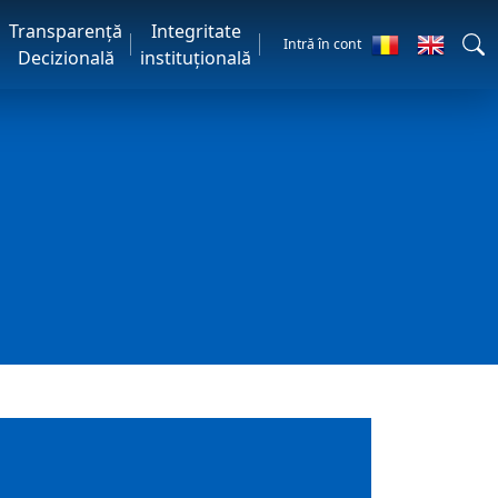
Transparență
Integritate
Intră în cont
Decizională
instituțională