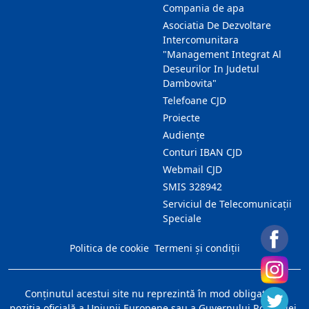
Compania de apa
Asociatia De Dezvoltare
Intercomunitara
"Management Integrat Al
Deseurilor In Judetul
Dambovita"
Telefoane CJD
Proiecte
Audienţe
Conturi IBAN CJD
Webmail CJD
SMIS 328942
Serviciul de Telecomunicații
Speciale
Politica de cookie
Termeni și condiții
Conţinutul acestui site nu reprezintă în mod obligatoriu
poziţia oficială a Uniunii Europene sau a Guvernului României.