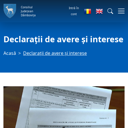
Consiliul
Intră în
Județean
cont
Dâmbovița
Declaraţii de avere şi interese
Acasă
Declaraţii de avere şi interese