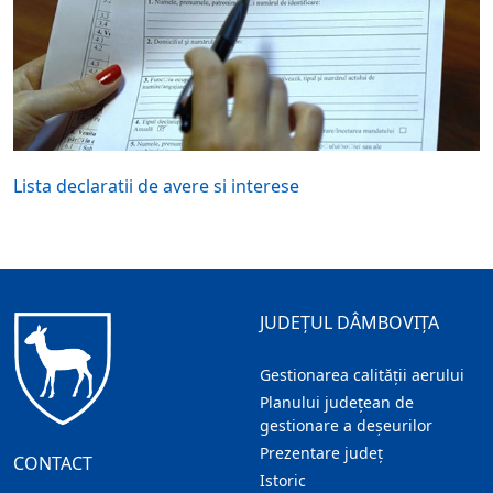
Lista declaratii de avere si interese
JUDEȚUL DÂMBOVIȚA
Gestionarea calității aerului
Planului județean de
gestionare a deșeurilor
Prezentare judeţ
CONTACT
Istoric