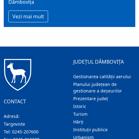
Dâmboviţa
Vezi mai mult
JUDEȚUL DÂMBOVIȚA
Gestionarea calității aerului
Planului județean de
gestionare a deșeurilor
Prezentare judeţ
CONTACT
Istoric
Turism
Adresă:
Hărţi
Targoviste
Instituţii publice
Tel:
0245-207600
Urbanism