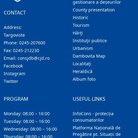
gestionare a deșeurilor
County presentation
CONTACT
Historic
Tourism
Address:
Hărţi
Targoviste
Instituţii publice
Phone:
0245-207600
Urbanism
Fax:
0245-212230
Dambovita Map
Email:
consjdb@cjd.ro
Localitaţi
Facebook
Heraldică
Instagram
Album foto
Twitter
PROGRAM
USEFUL LINKS
Monday: 08:00 – 16:00
InfoCons - protecția
consumatorilor
Tuesday: 08:00 – 16:00
Platforma Națională de
Wednesday: 08:00 – 16:00
Pregătire pt. Situații de
Thursday: 08:00 – 16:00