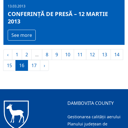
13.03.2013
CONFERINȚĂ DE PRESĂ – 12 MARTIE
2013
See more
‹
1
2
...
8
9
10
11
12
13
14
15
16
17
›
DAMBOVITA COUNTY
Gestionarea calității aerului
Planului județean de