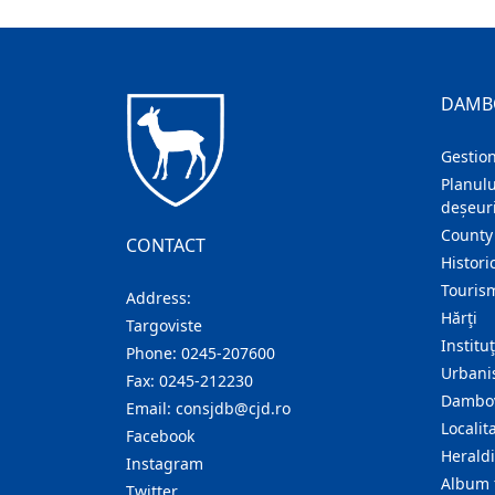
DAMB
Gestion
Planulu
deșeuri
County
CONTACT
Histori
Touris
Address:
Hărţi
Targoviste
Institu
Phone:
0245-207600
Urban
Fax:
0245-212230
Dambov
Email:
consjdb@cjd.ro
Localita
Facebook
Herald
Instagram
Album 
Twitter