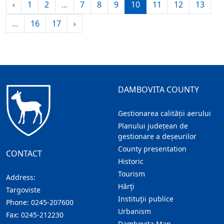
‹
1
2
...
7
8
9
10
11
12
13
...
16
17
›
DAMBOVITA COUNTY
Gestionarea calității aerului
Planului județean de
gestionare a deșeurilor
County presentation
CONTACT
Historic
Tourism
Address:
Hărţi
Targoviste
Instituţii publice
Phone:
0245-207600
Urbanism
Fax:
0245-212230
Dambovita Map