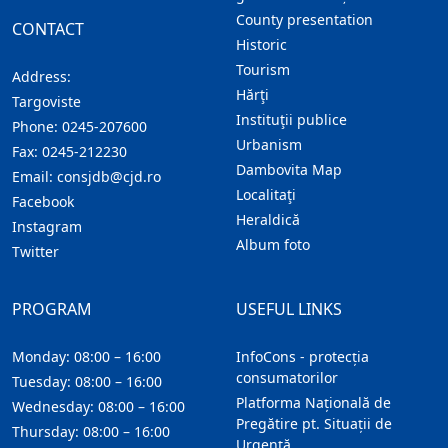
County presentation
CONTACT
Historic
Tourism
Address:
Hărţi
Targoviste
Instituţii publice
Phone:
0245-207600
Urbanism
Fax:
0245-212230
Dambovita Map
Email:
consjdb@cjd.ro
Localitaţi
Facebook
Heraldică
Instagram
Album foto
Twitter
PROGRAM
USEFUL LINKS
Monday: 08:00 – 16:00
InfoCons - protecția
consumatorilor
Tuesday: 08:00 – 16:00
Platforma Națională de
Wednesday: 08:00 – 16:00
Pregătire pt. Situații de
Thursday: 08:00 – 16:00
Urgență