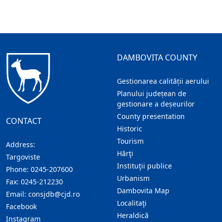
DAMBOVITA COUNTY
Gestionarea calității aerului
Planului județean de
gestionare a deșeurilor
County presentation
CONTACT
Historic
Tourism
Address:
Hărţi
Targoviste
Instituţii publice
Phone:
0245-207600
Urbanism
Fax:
0245-212230
Dambovita Map
Email:
consjdb@cjd.ro
Localitaţi
Facebook
Heraldică
Instagram