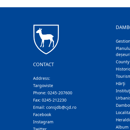
DAMB
Gestion
Planulu
deșeuri
County
CONTACT
Histori
Touris
Address:
Hărţi
Targoviste
Institu
Phone:
0245-207600
Urban
Fax:
0245-212230
Dambov
Email:
consjdb@cjd.ro
Localita
Facebook
Herald
Instagram
Album 
Twitter