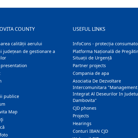
OVITA COUNTY
USEFUL LINKS
area calității aerului
InfoCons - protecția consumator
i județean de gestionare a
Platforma Națională de Pregătir
lor
Situații de Urgență
 presentation
Partner projects
c
Compania de apa
m
Asociatia De Dezvoltare
Intercomunitara "Management
Integrat Al Deseurilor In Judetu
ţii publice
Dambovita"
ism
CJD phones
ita Map
Projects
ţi
Hearings
ică
Conturi IBAN CJD
foto