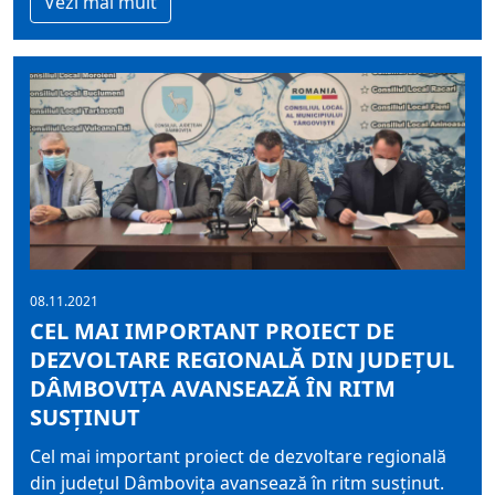
Vezi mai mult
08.11.2021
CEL MAI IMPORTANT PROIECT DE
DEZVOLTARE REGIONALĂ DIN JUDEȚUL
DÂMBOVIȚA AVANSEAZĂ ÎN RITM
SUSȚINUT
Cel mai important proiect de dezvoltare regională
din județul Dâmbovița avansează în ritm susținut.