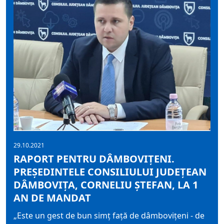
29.10.2021
RAPORT PENTRU DÂMBOVIȚENI.
PREȘEDINTELE CONSILIULUI JUDEȚEAN
DÂMBOVIȚA, CORNELIU ȘTEFAN, LA 1
AN DE MANDAT
„Este un gest de bun simț față de dâmbovițeni - de