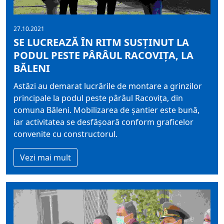
27.10.2021
SE LUCREAZĂ ÎN RITM SUSȚINUT LA
PODUL PESTE PÂRÂUL RACOVIȚA, LA
BĂLENI
Astăzi au demarat lucrările de montare a grinzilor
principale la podul peste pârâul Racovița, din
comuna Băleni. Mobilizarea de șantier este bună,
iar activitatea se desfășoară conform graficelor
convenite cu constructorul.
Vezi mai mult