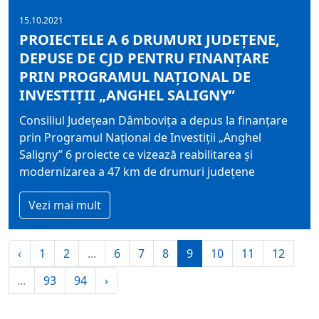
15.10.2021
PROIECTELE A 6 DRUMURI JUDEȚENE,
DEPUSE DE CJD PENTRU FINANȚARE
PRIN PROGRAMUL NAȚIONAL DE
INVESTIȚII „ANGHEL SALIGNY”
Consiliul Județean Dâmbovița a depus la finanțare
prin Programul Național de Investiții „Anghel
Saligny” 6 proiecte ce vizează reabilitarea și
modernizarea a 47 km de drumuri județene
Vezi mai mult
‹
1
2
...
6
7
8
9
10
11
12
...
93
94
›