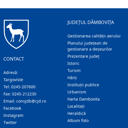
JUDEȚUL DÂMBOVIȚA
Gestionarea calității aerului
Planului județean de
gestionare a deșeurilor
Prezentare judeţ
CONTACT
Istoric
Turism
Adresă:
Hărţi
Targoviste
Instituţii publice
Tel:
0245-207600
Urbanism
Fax:
0245-212230
Harta Dambovita
Email:
consjdb@cjd.ro
Localitaţi
Facebook
Heraldică
Instagram
Album foto
Twitter