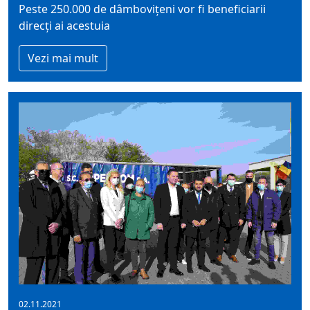
Peste 250.000 de dâmbovițeni vor fi beneficiarii
direcți ai acestuia
Vezi mai mult
02.11.2021