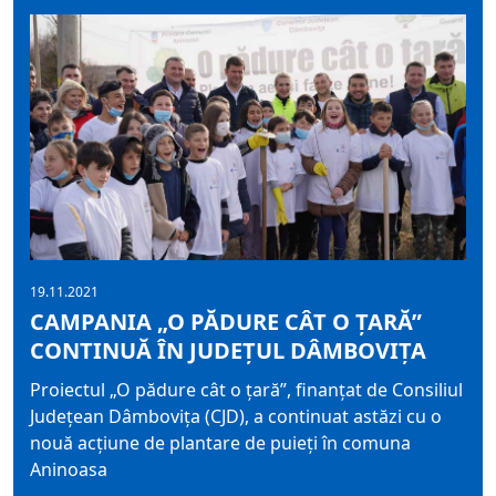
19.11.2021
CAMPANIA „O PĂDURE CÂT O ȚARĂ”
CONTINUĂ ÎN JUDEȚUL DÂMBOVIȚA
Proiectul „O pădure cât o țară”, finanțat de Consiliul
Județean Dâmbovița (CJD), a continuat astăzi cu o
nouă acțiune de plantare de puieți în comuna
Aninoasa