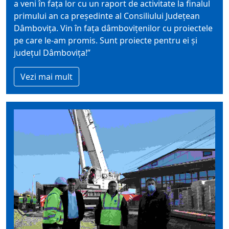
a veni în fața lor cu un raport de activitate la finalul
primului an ca președinte al Consiliului Județean
Dâmbovița. Vin în fața dâmbovițenilor cu proiectele
pe care le-am promis. Sunt proiecte pentru ei și
județul Dâmbovița!”
Vezi mai mult