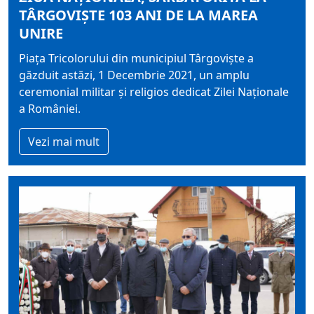
TÂRGOVIȘTE 103 ANI DE LA MAREA
UNIRE
Piața Tricolorului din municipiul Târgoviște a
găzduit astăzi, 1 Decembrie 2021, un amplu
ceremonial militar și religios dedicat Zilei Naționale
a României.
Vezi mai mult