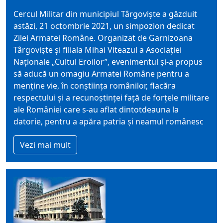
Cercul Militar din municipiul Târgoviște a găzduit
astăzi, 21 octombrie 2021, un simpozion dedicat
Zilei Armatei Române. Organizat de Garnizoana
Târgoviște și filiala Mihai Viteazul a Asociației
Naționale „Cultul Eroilor”, evenimentul și-a propus
să aducă un omagiu Armatei Române pentru a
menține vie, în conștiința românilor, flacăra
respectului și a recunoștinței față de forțele militare
ale României care s-au aflat dintotdeauna la
datorie, pentru a apăra patria și neamul românesc
Vezi mai mult