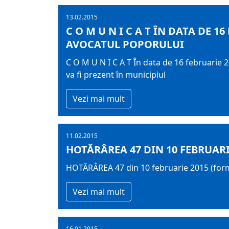
13.02.2015
C O M U N I C A T ÎN DATA DE 1
AVOCATUL POPORULUI
C O M U N I C A T În data de 16 februarie 20
va fi prezent în municipiul
Vezi mai mult
11.02.2015
HOTĂRÂREA 47 DIN 10 FEBRUARI
HOTĂRÂREA 47 din 10 februarie 2015 (for
Vezi mai mult
16.01.2015