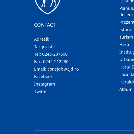
Gestion
Planulu
deșeuri
Prezent
CONTACT
Istoric
Turism
Adresă:
Hărţi
Targoviste
Institu
Tel:
0245-207600
Urban
Fax:
0245-212230
Harta 
Email:
consjdb@cjd.ro
Localita
Facebook
Herald
Instagram
Album 
Twitter