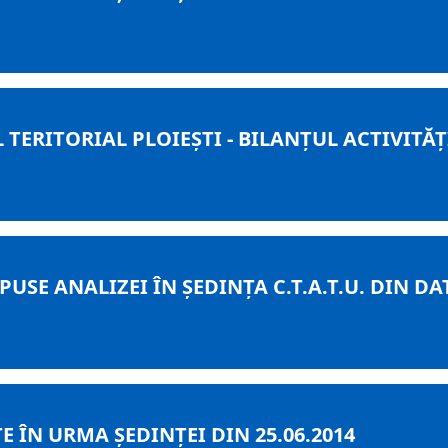
ERITORIAL PLOIEȘTI - BILANȚUL ACTIVITĂȚI
USE ANALIZEI ÎN ȘEDINȚA C.T.A.T.U. DIN DAT
 ÎN URMA ȘEDINȚEI DIN 25.06.2014