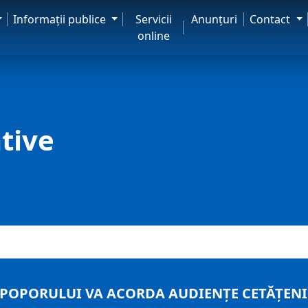
Informaţii publice
Servicii
Anunţuri
Contact
online
tive
POPORULUI VA ACORDA AUDIENȚE CETĂȚENI