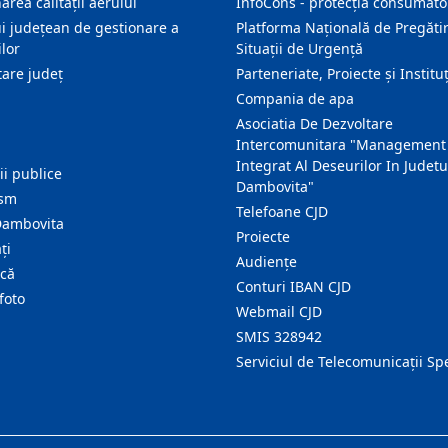
area calității aerului
InfoCons - protecția consumator
i județean de gestionare a
Platforma Națională de Pregătir
lor
Situații de Urgență
are judeţ
Parteneriate, Proiecte și Instituț
Compania de apa
Asociatia De Dezvoltare
Intercomunitara "Management
Integrat Al Deseurilor In Judetu
ţii publice
Dambovita"
ism
Telefoane CJD
Dambovita
Proiecte
ţi
Audienţe
ică
Conturi IBAN CJD
foto
Webmail CJD
SMIS 328942
Serviciul de Telecomunicații Sp