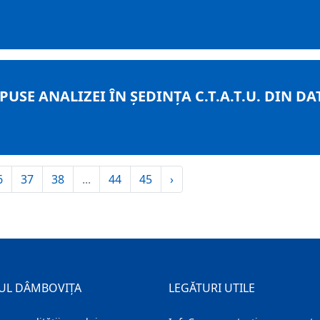
USE ANALIZEI ÎN ȘEDINȚA C.T.A.T.U. DIN DAT
6
37
38
...
44
45
›
UL DÂMBOVIȚA
LEGĂTURI UTILE