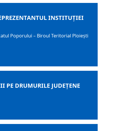
, REPREZENTANTUL INSTITUŢIEI
atul Poporului – Biroul Teritorial Ploieşti
ȚII PE DRUMURILE JUDEȚENE