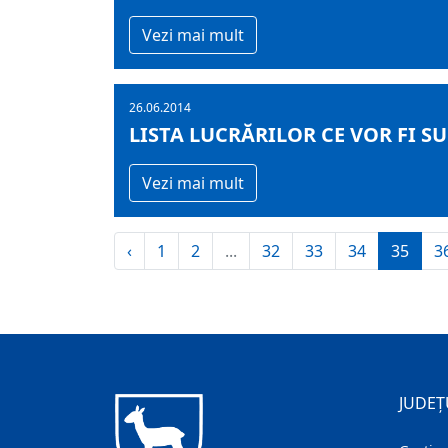
Vezi mai mult
26.06.2014
LISTA LUCRĂRILOR CE VOR FI SUP
Vezi mai mult
‹
1
2
...
32
33
34
35
3
JUDEȚ